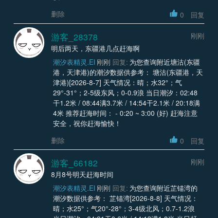
删除
0
回复
游客_28378
刚刚
明后两天，东疆港几点赶海啊
潮汐表精灵.EI
刚刚
回复:
为您查询附近塘沽(东疆
港，天津港)的潮汐数据供参考： 塘沽(东疆港，天
津港)[2026-8-7] 天气情况：晴；水32°；气
29°-31°；2-5级东风；0-0.9浪 当日潮汐：02:48
干1.2米 / 08:44满3.7米 / 14:54干2.1米 / 20:18满
4米 推荐赶海时间： - 0:20 ~ 3:00 (好) 赶海注意
安全，祝你赶海愉快！
删除
0
回复
游客_66182
刚刚
8月8号明天赶海时间
潮汐表精灵.EI
刚刚
回复:
为您查询附近芷锚湾的
潮汐数据供参考： 芷锚湾[2026-8-8] 天气情况：
晴；水25°；气20°-28°；3-4级北风；0.7-1.2浪