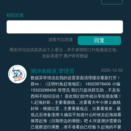
精彩回复
游客可以回复
网友评论仅供其表达个人看法，并不表明阳江钓鱼频道立场。
发贴请遵守
用户许可协议
潮汐表精灵.管理员
2020-12-02
数据异常情况在我的设置里面清理缓存重新打开！
群vx：（注明钓鱼赶海地区） 18023878406 小编
15323288406 管理员 我们只提供群互助，不卖东
西和不组织活动！ 喜欢我们软件就分享给朋友哦！
1.赶海好坏：主要看曲线，次要看大中小潮 2.曲线
好坏：根据位置，主要看最低点，次要看落差，最
低点后准备涨潮 3.确实不知道什么时候去赶海就看
推荐赶海（日期旁边的潮报）吧 4.河道潮汐需要自
己观察进行调整，准不准看自己经验 5.赶海的不要