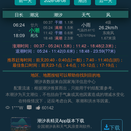
前一天
2026-08-08
潮历
后一天
日长
潮况
潮汐
天气
风
00:37
干潮
1.1米
4级
06:24
小雨
廿六
26.2km/h
05:24
满潮
1.5米
小潮
~
气温25.61°C
11:42
干潮
0.6米
东南风
18:09
死汛
气压1010hpa
18:48
满潮
2.3米
1.67米浪
涨潮时间： 00:37 - 05:24(1.5米)；11:42 - 18:48(2.3米)；
退潮时间： 05:24 - 11:42(0.6米)；18:48 - 23:59(??米)
推荐赶海时间：前天20:40 - 0:40点(一般)；7:40 - 11:40点(好)；
最佳鱼口时间：前天23-1点；4-6点；10-12点；17-19点；
地区、地图按钮可以帮助你找到目的地
潮汐表数据来自国家海洋信息中心
配重流速：根据潮汐推算而出，只能用于钓组配重参考。
本潮汐为天文潮位，不包括由于气象或其他因素造成的增减水变化
在特殊情况下，还应考虑台风、寒潮和洪水等因素。
1***W
60142
潮汐表精灵App版本下载
全国潮汐表和天气风浪查询软件。
下载