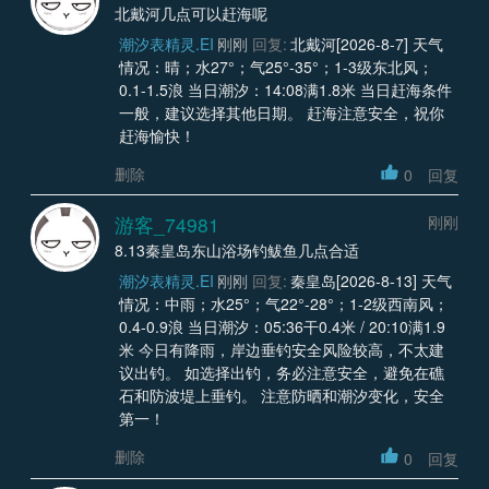
北戴河几点可以赶海呢
潮汐表精灵.EI
刚刚
回复:
北戴河[2026-8-7] 天气
情况：晴；水27°；气25°-35°；1-3级东北风；
0.1-1.5浪 当日潮汐：14:08满1.8米 当日赶海条件
一般，建议选择其他日期。 赶海注意安全，祝你
赶海愉快！
删除
0
回复
游客_74981
刚刚
8.13秦皇岛东山浴场钓鲅鱼几点合适
潮汐表精灵.EI
刚刚
回复:
秦皇岛[2026-8-13] 天气
情况：中雨；水25°；气22°-28°；1-2级西南风；
0.4-0.9浪 当日潮汐：05:36干0.4米 / 20:10满1.9
米 今日有降雨，岸边垂钓安全风险较高，不太建
议出钓。 如选择出钓，务必注意安全，避免在礁
石和防波堤上垂钓。 注意防晒和潮汐变化，安全
第一！
删除
0
回复