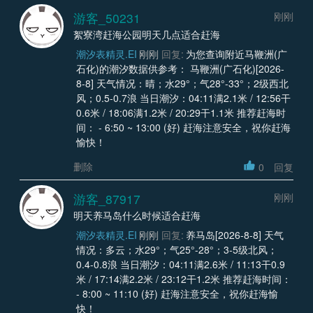
游客_50231
刚刚
絮寮湾赶海公园明天几点适合赶海
潮汐表精灵.EI
刚刚
回复:
为您查询附近马鞭洲(广
石化)的潮汐数据供参考： 马鞭洲(广石化)[2026-
8-8] 天气情况：晴；水29°；气28°-33°；2级西北
风；0.5-0.7浪 当日潮汐：04:11满2.1米 / 12:56干
0.6米 / 18:06满1.2米 / 20:29干1.1米 推荐赶海时
间： - 6:50 ~ 13:00 (好) 赶海注意安全，祝你赶海
愉快！
删除
0
回复
游客_87917
刚刚
明天养马岛什么时候适合赶海
潮汐表精灵.EI
刚刚
回复:
养马岛[2026-8-8] 天气
情况：多云；水29°；气25°-28°；3-5级北风；
0.4-0.8浪 当日潮汐：04:11满2.6米 / 11:13干0.9
米 / 17:14满2.2米 / 23:12干1.2米 推荐赶海时间：
- 8:00 ~ 11:10 (好) 赶海注意安全，祝你赶海愉
快！