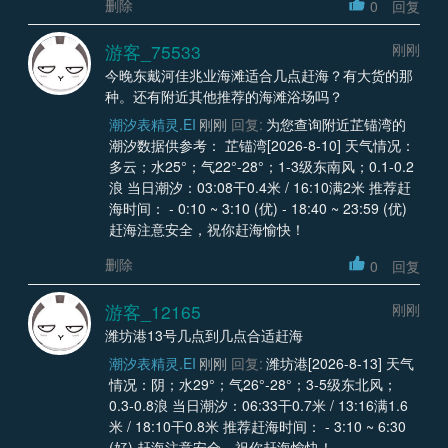
删除
0
回复
游客_75533
刚刚
今晚东戴河佳兆业海滩适合几点赶海？有大货的那
种。还有附近其他推荐的海滩浴场吗？
潮汐表精灵.EI
刚刚
回复:
为您查询附近芷锚湾的
潮汐数据供参考： 芷锚湾[2026-8-10] 天气情况：
多云；水25°；气22°-28°；1-3级东南风；0.1-0.2
浪 当日潮汐：03:08干0.4米 / 16:10满2米 推荐赶
海时间： - 0:10 ~ 3:10 (优) - 18:40 ~ 23:59 (优)
赶海注意安全，祝你赶海愉快！
删除
0
回复
游客_12165
刚刚
潍坊港13号几点到几点合适赶海
潮汐表精灵.EI
刚刚
回复:
潍坊港[2026-8-13] 天气
情况：阴；水29°；气26°-28°；3-5级东北风；
0.3-0.8浪 当日潮汐：06:33干0.7米 / 13:16满1.6
米 / 18:10干0.8米 推荐赶海时间： - 3:10 ~ 6:30
(好) 赶海注意安全，祝你赶海愉快！