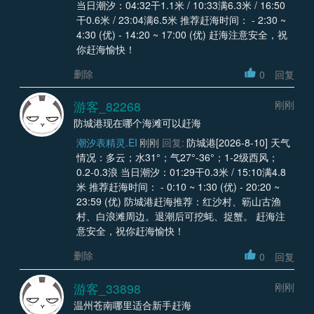
当日潮汐：04:32干1.1米 / 10:33满6.3米 / 16:50
干0.6米 / 23:04满6.5米 推荐赶海时间： - 2:30 ~
4:30 (优) - 14:20 ~ 17:00 (优) 赶海注意安全，祝
你赶海愉快！
删除
0
回复
游客_82268
刚刚
防城港现在哪个海滩可以赶海
潮汐表精灵.EI
刚刚
回复:
防城港[2026-8-10] 天气
情况：多云；水31°；气27°-36°；1-2级西风；
0.2-0.3浪 当日潮汐：01:29干0.3米 / 15:10满4.8
米 推荐赶海时间： - 0:10 ~ 1:30 (优) - 20:20 ~
23:59 (优) 防城港赶海推荐：红沙村、簕山古渔
村、白浪滩周边。退潮后可挖蚝、捉蟹。 赶海注
意安全，祝你赶海愉快！
删除
0
回复
游客_33898
刚刚
温州苍南哪里适合新手赶海