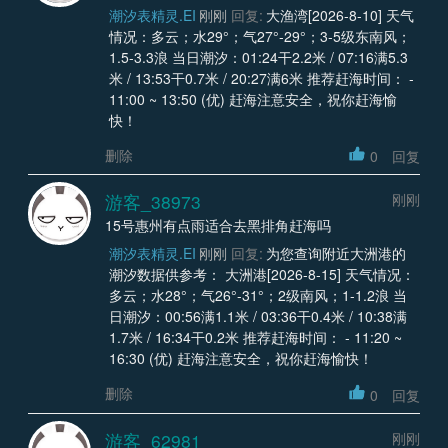
潮汐表精灵.EI
刚刚
回复:
大渔湾[2026-8-10] 天气
情况：多云；水29°；气27°-29°；3-5级东南风；
1.5-3.3浪 当日潮汐：01:24干2.2米 / 07:16满5.3
米 / 13:53干0.7米 / 20:27满6米 推荐赶海时间： -
11:00 ~ 13:50 (优) 赶海注意安全，祝你赶海愉
快！
删除
0
回复
游客_38973
刚刚
15号惠州有点雨适合去黑排角赶海吗
潮汐表精灵.EI
刚刚
回复:
为您查询附近大洲港的
潮汐数据供参考： 大洲港[2026-8-15] 天气情况：
多云；水28°；气26°-31°；2级南风；1-1.2浪 当
日潮汐：00:56满1.1米 / 03:36干0.4米 / 10:38满
1.7米 / 16:34干0.2米 推荐赶海时间： - 11:20 ~
16:30 (优) 赶海注意安全，祝你赶海愉快！
删除
0
回复
游客_62981
刚刚