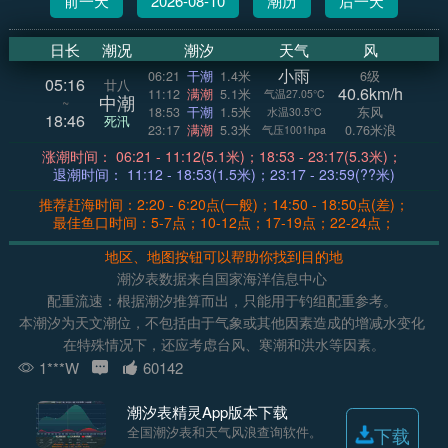
前一天
2026-08-10
潮历
后一天
日长
潮况
潮汐
天气
风
小雨
06:21
干潮
1.4米
6级
05:16
廿八
40.6km/h
11:12
满潮
5.1米
气温27.05°C
中潮
~
18:53
干潮
1.5米
东风
水温30.5°C
18:46
死汛
23:17
满潮
5.3米
0.76米浪
气压1001hpa
涨潮时间： 06:21 - 11:12(5.1米)；18:53 - 23:17(5.3米)；
退潮时间： 11:12 - 18:53(1.5米)；23:17 - 23:59(??米)
推荐赶海时间：2:20 - 6:20点(一般)；14:50 - 18:50点(差)；
最佳鱼口时间：5-7点；10-12点；17-19点；22-24点；
地区、地图按钮可以帮助你找到目的地
潮汐表数据来自国家海洋信息中心
配重流速：根据潮汐推算而出，只能用于钓组配重参考。
本潮汐为天文潮位，不包括由于气象或其他因素造成的增减水变化
在特殊情况下，还应考虑台风、寒潮和洪水等因素。
1***W
60142
潮汐表精灵App版本下载
全国潮汐表和天气风浪查询软件。
下载