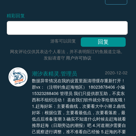
精彩回复
游客可以回复
网友评论仅供其表达个人看法，并不表明阳江钓鱼频道立场。
发贴请遵守
用户许可协议
潮汐表精灵.管理员
2020-12-02
数据异常情况在我的设置里面清理缓存重新打开！
群vx：（注明钓鱼赶海地区） 18023878406 小编
15323288406 管理员 我们只提供群互助，不卖东
西和不组织活动！ 喜欢我们软件就分享给朋友哦！
1.赶海好坏：主要看曲线，次要看大中小潮 2.曲线
好坏：根据位置，主要看最低点，次要看落差，最
低点后准备涨潮 3.确实不知道什么时候去赶海就看
推荐赶海（日期旁边的潮报）吧 4.河道潮汐需要自
己观察进行调整，准不准看自己经验 5.赶海的不要