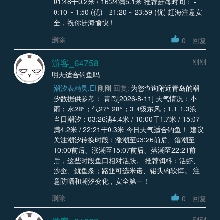
01:48干0.2米 / 16:24满5.1米 推荐赶海时间： -
0:10 ~ 1:50 (优) - 21:20 ~ 23:59 (优) 赶海注意安
全，祝你赶海愉快！
删除
0
回复
游客_64758
刚刚
明天适合钓鱼吗
潮汐表精灵.EI
刚刚
回复:
为您查询附近青岛的潮
汐数据供参考： 青岛[2026-8-11] 天气情况：小
雨；水28°；气27°-28°；3-4级东风；1.1-1.3浪
当日潮汐：03:26满4.4米 / 10:00干1.7米 / 15:07
满4.2米 / 22:21干0.3米 今日天气适合钓鱼！ 建议
关注潮汐转换时段：涨潮至03:26前后、落潮至
10:00前后、涨潮至15:07前后、落潮至22:21前
后，这些时段鱼口相对活跃。 推荐饵料：活虾、
沙蚕、鱿鱼条；路亚可选米诺、铅头钩软饵。 注
意防晒和潮汐变化，安全第一！
删除
0
回复
刚刚