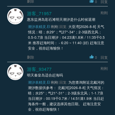
删除
0
回复
游客_71957
刚刚
惠东盐洲岛彩石滩明天潮汐是什么时候退潮
潮汐表精灵.EI
刚刚
回复:
大亚湾[2026-8-8] 天气
情况：晴；水29°；气27°-34°；2-3级西北风；
0.5-0.7浪 当日潮汐：04:23满1.8米 / 11:35干0.5
米 推荐赶海时间： - 6:20 ~ 11:40 (好) 赶海注意
安全，祝你赶海愉快！
删除
0
回复
游客_93477
刚刚
明天秦皇岛适合赶海吗
潮汐表精灵.EI
刚刚
回复:
为您查询附近北戴河的
潮汐数据供参考： 北戴河[2026-8-8] 天气情况：
晴；水25°；气21°-31°；2-3级东北风；1-1.7浪
当日潮汐：00:19干0.7米 / 14:51满1.9米 当日赶
海条件一般，建议选择其他日期。 赶海注意安
全，祝你赶海愉快！