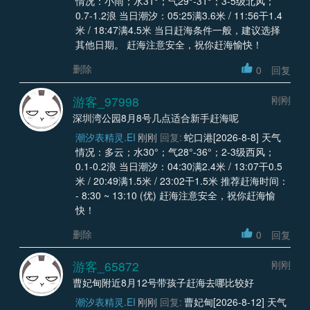
情况：小雨；水31°；气29°-31°；3-5级北风；
0.7-1.2浪 当日潮汐：05:25满3.6米 / 11:56干1.4
米 / 18:47满4.5米 当日赶海条件一般，建议选择
其他日期。 赶海注意安全，祝你赶海愉快！
删除
0
回复
游客_97998
刚刚
深圳湾公园8月8号几点适合新手赶海呢
潮汐表精灵.EI
刚刚
回复:
蛇口港[2026-8-8] 天气
情况：多云；水30°；气28°-36°；2-3级西风；
0.1-0.2浪 当日潮汐：04:30满2.4米 / 13:07干0.5
米 / 20:49满1.5米 / 23:02干1.5米 推荐赶海时间：
- 8:30 ~ 13:10 (优) 赶海注意安全，祝你赶海愉
快！
删除
0
回复
游客_65872
刚刚
曹妃甸附近8月12号带孩子赶海去哪比较好
潮汐表精灵.EI
刚刚
回复:
曹妃甸[2026-8-12] 天气