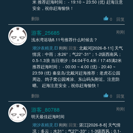
米 推荐赶海时间： - 19:10 ~ 23:50 (优) 赶海注意
安全，祝你赶海愉快！
删除
0
回复
游客_25685
刚刚
浅水湾浴场8.11号推荐什么时候去？
潮汐表精灵.EI
刚刚
回复:
北戴河[2026-8-11] 天气
情况：中雨；水26°；气22°-31°；1-2级西南风；
0.5-1.3浪 当日潮汐：04:04干0.4米 / 17:45满2米
推荐赶海时间： - 00:00 ~ 4:00 (优) - 20:40 ~
23:59 (优) 秦皇岛/北戴河赶海推荐：老虎石公园
周边、鸽子窝公园滩涂、东山码头附近。注意防
晒。 赶海注意安全，祝你赶海愉快！
删除
0
回复
游客_80788
刚刚
明天最佳赶海时间
潮汐表精灵.EI
刚刚
回复:
湛江[2026-8-8] 天气情
况：多云；水31°；气27°-33°；1-3级西风；0.1-