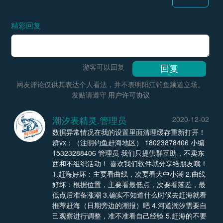
精彩回复
游客可以回复
网友评论仅供其表达个人看法，并不表明阳江钓鱼频道立场。
发贴请遵守
用户许可协议
潮汐表精灵.管理员
2020-12-02
数据异常情况在我的设置里面清理缓存重新打开！
群vx：（注明钓鱼赶海地区） 18023878406 小编
15323288406 管理员 我们只提供群互助，不卖东
西和不组织活动！ 喜欢我们软件就分享给朋友哦！
1.赶海好坏：主要看曲线，次要看大中小潮 2.曲线
好坏：根据位置，主要看最低点，次要看落差，最
低点后准备涨潮 3.确实不知道什么时候去赶海就看
推荐赶海（日期旁边的潮报）吧 4.河道潮汐需要自
己观察进行调整，准不准看自己经验 5.赶海的不要