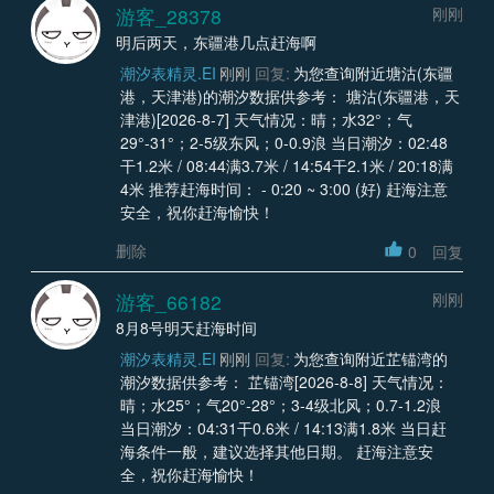
游客_28378
刚刚
明后两天，东疆港几点赶海啊
潮汐表精灵.EI
刚刚
回复:
为您查询附近塘沽(东疆
港，天津港)的潮汐数据供参考： 塘沽(东疆港，天
津港)[2026-8-7] 天气情况：晴；水32°；气
29°-31°；2-5级东风；0-0.9浪 当日潮汐：02:48
干1.2米 / 08:44满3.7米 / 14:54干2.1米 / 20:18满
4米 推荐赶海时间： - 0:20 ~ 3:00 (好) 赶海注意
安全，祝你赶海愉快！
删除
0
回复
游客_66182
刚刚
8月8号明天赶海时间
潮汐表精灵.EI
刚刚
回复:
为您查询附近芷锚湾的
潮汐数据供参考： 芷锚湾[2026-8-8] 天气情况：
晴；水25°；气20°-28°；3-4级北风；0.7-1.2浪
当日潮汐：04:31干0.6米 / 14:13满1.8米 当日赶
海条件一般，建议选择其他日期。 赶海注意安
全，祝你赶海愉快！