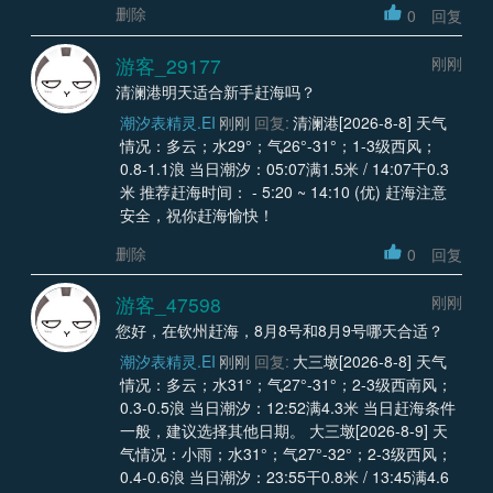
删除
0
回复
游客_29177
刚刚
清澜港明天适合新手赶海吗？
潮汐表精灵.EI
刚刚
回复:
清澜港[2026-8-8] 天气
情况：多云；水29°；气26°-31°；1-3级西风；
0.8-1.1浪 当日潮汐：05:07满1.5米 / 14:07干0.3
米 推荐赶海时间： - 5:20 ~ 14:10 (优) 赶海注意
安全，祝你赶海愉快！
删除
0
回复
游客_47598
刚刚
您好，在钦州赶海，8月8号和8月9号哪天合适？
潮汐表精灵.EI
刚刚
回复:
大三墩[2026-8-8] 天气
情况：多云；水31°；气27°-31°；2-3级西南风；
0.3-0.5浪 当日潮汐：12:52满4.3米 当日赶海条件
一般，建议选择其他日期。 大三墩[2026-8-9] 天
气情况：小雨；水31°；气27°-32°；2-3级西风；
0.4-0.6浪 当日潮汐：23:55干0.8米 / 13:45满4.6