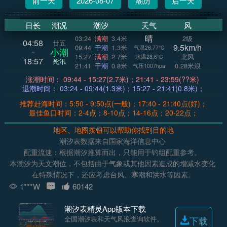
前一天
2026-08-07
潮历
后一天
日长
潮况
潮汐
天气
风
晴
03:24
满潮
3.4米
2级
04:58
廿五
9.5km/h
09:44
干潮
1.3米
气温26.77°C
小潮
~
15:27
满潮
2.7米
北风
水温28.6°C
18:57
死汛
21:41
干潮
0.8米
0.28米浪
气压1007hpa
涨潮时间： 09:44 - 15:27(2.7米)；21:41 - 23:59(??米)
退潮时间： 03:24 - 09:44(1.3米)；15:27 - 21:41(0.8米)；
推荐赶海时间：5:50 - 9:50点(一般)；17:40 - 21:40点(好)；
最佳鱼口时间：2-4点；8-10点；14-16点；20-22点；
地区、地图按钮可以帮助你找到目的地
潮汐表数据来自国家海洋信息中心
配重流速：根据潮汐推算而出，只能用于钓组配重参考。
本潮汐为天文潮位，不包括由于气象或其他因素造成的增减水变化
在特殊情况下，还应考虑台风、寒潮和洪水等因素。
1***W
60142
潮汐表精灵App版本下载
全国潮汐表和天气风浪查询软件。
下载