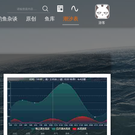
钓鱼杂谈
原创
鱼库
潮汐表
游客