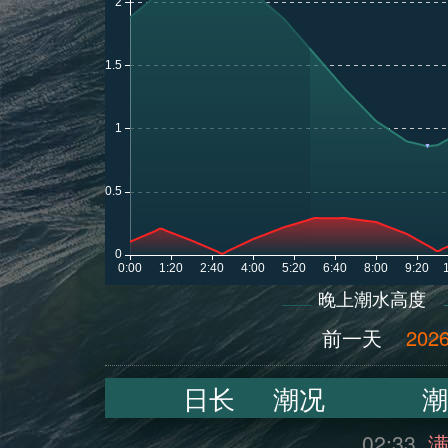
晚上潮水高度
前一天
2026
日长
潮况
潮
02:33