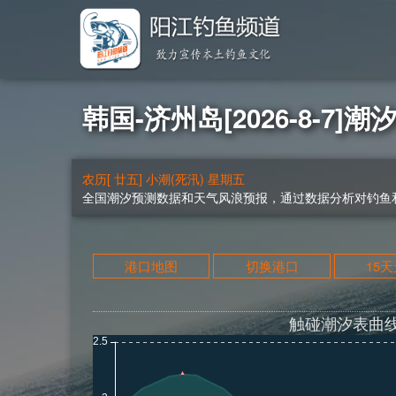
韩国-济州岛[2026-8-7]潮
农历[ 廿五] 小潮(死汛) 星期五
全国潮汐预测数据和天气风浪预报，通过数据分析对钓鱼和
港口地图
切换港口
15
触碰潮汐表曲