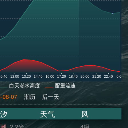
白天潮水高度
配重流速
-08-07
潮历
后一天
汐
天气
风
满潮
2.2米
4级