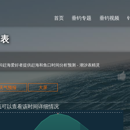
首页
垂钓专题
垂钓视频
汐表
赶海爱好者提供赶海和鱼口时间分析预测 - 潮汐表精灵
天天气预报
大屏
线可以查看该时间详细情况