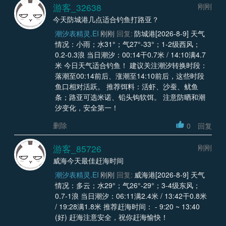
游客_32638
刚刚
今天防城港几点适合钓鱼打路亚？
潮汐表精灵.EI
刚刚
回复:
防城港[2026-8-9] 天气
情况：小雨；水31°；气27°-33°；1-2级西风；
0.2-0.3浪 当日潮汐：00:14干0.7米 / 14:10满4.7
米 今日天气适合钓鱼！ 建议关注潮汐转换时段：
落潮至00:14前后、涨潮至14:10前后，这些时段
鱼口相对活跃。 推荐饵料：活虾、沙蚕、鱿鱼
条；路亚可选米诺、铅头钩软饵。 注意防晒和潮
汐变化，安全第一！
删除
0
回复
游客_85726
刚刚
威海今天最佳赶海时间
潮汐表精灵.EI
刚刚
回复:
威海港[2026-8-9] 天气
情况：多云；水29°；气26°-29°；3-4级东风；
0.7-1浪 当日潮汐：06:11满2.4米 / 13:42干0.8米
/ 19:28满1.8米 推荐赶海时间： - 9:20 ~ 13:40
(好) 赶海注意安全，祝你赶海愉快！