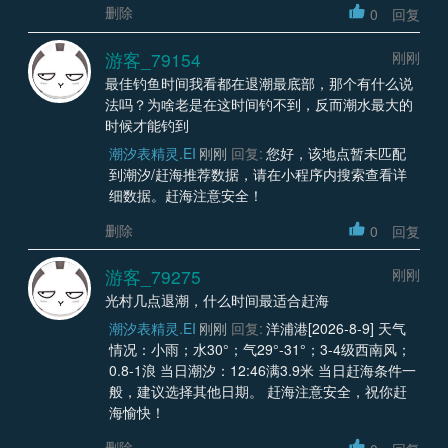
删除
0
回复
游客_79154
刚刚
最佳钓鱼时间我看都在退潮最底部，那个有什么说
法吗？为啥老是在这时间钓不到，反而潮水最大的
时候才能钓到
潮汐表精灵.EI
刚刚
回复:
您好，该地点暂未匹配
到潮汐/赶海推荐数据，请在小程序内搜索查看详
细数据。赶海注意安全！
删除
0
回复
游客_79275
刚刚
光村几点退潮，什么时间最适合赶海
潮汐表精灵.EI
刚刚
回复:
洋浦港[2026-8-9] 天气
情况：小雨；水30°；气29°-31°；3-4级西南风；
0.8-1浪 当日潮汐：12:46满3.9米 当日赶海条件一
般，建议选择其他日期。 赶海注意安全，祝你赶
海愉快！
删除