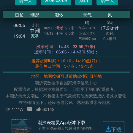
前一天
2026-08-09
潮历
后一天
日长
潮况
潮汐
天气
风
晴
3级
06:05
廿七
17.9km/h
06:06
满潮
2.7米
气温30.41°C
中潮
~
14:43
干潮
0.5米
西风
水温30.2°C
19:04
死汛
0.4米浪
气压997hpa
涨潮时间： 14:43 - 23:59(??米)
退潮时间： 06:06 - 14:43(0.5米)；
推荐赶海时间：10:10 - 14:10点(好)；
最佳鱼口时间：5-7点；13-15点；
地区、地图按钮可以帮助你找到目的地
潮汐表数据来自国家海洋信息中心
配重流速：根据潮汐推算而出，只能用于钓组配重参考。
本潮汐为天文潮位，不包括由于气象或其他因素造成的增减水变化
在特殊情况下，还应考虑台风、寒潮和洪水等因素。
1***W
60142
潮汐表精灵App版本下载
全国潮汐表和天气风浪查询软件。
下载