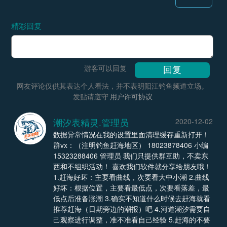
精彩回复
游客可以回复
网友评论仅供其表达个人看法，并不表明阳江钓鱼频道立场。
发贴请遵守
用户许可协议
潮汐表精灵.管理员
2020-12-02
数据异常情况在我的设置里面清理缓存重新打开！
群vx：（注明钓鱼赶海地区） 18023878406 小编
15323288406 管理员 我们只提供群互助，不卖东
西和不组织活动！ 喜欢我们软件就分享给朋友哦！
1.赶海好坏：主要看曲线，次要看大中小潮 2.曲线
好坏：根据位置，主要看最低点，次要看落差，最
低点后准备涨潮 3.确实不知道什么时候去赶海就看
推荐赶海（日期旁边的潮报）吧 4.河道潮汐需要自
己观察进行调整，准不准看自己经验 5.赶海的不要