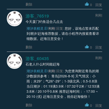
删除
0
回复
游客_76519
刚刚
今天厦门钓鱼适合几点去
潮汐表精灵.EI
刚刚
回复:
您好，该地点暂未匹配
到潮汐/赶海推荐数据，请在小程序内搜索查看详
细数据。赶海注意安全！
删除
0
回复
游客_60435
刚刚
石老人什么时间能赶海
潮汐表精灵.EI
刚刚
回复:
为您查询附近青岛的潮
汐数据供参考： 青岛[2026-8-9] 天气情况：小
雨；水29°；气26°-29°；1-3级北风；0.5-0.8浪
当日潮汐：01:19满3.9米 / 07:32干2米 / 12:53满
3.8米 / 20:10干0.8米 推荐赶海时间： - 17:00 ~
20:10 (优) 赶海注意安全，祝你赶海愉快！
删除
0
回复