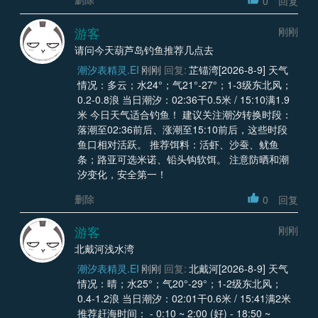
0
回复
游客
刚刚
请问今天葫芦岛钓鱼推荐几点去
潮汐表精灵.EI
刚刚
回复:
芷锚湾[2026-8-9] 天气
情况：多云；水24°；气21°-27°；1-3级东北风；
0.2-0.8浪 当日潮汐：02:36干0.5米 / 15:10满1.9
米 今日天气适合钓鱼！ 建议关注潮汐转换时段：
落潮至02:36前后、涨潮至15:10前后，这些时段
鱼口相对活跃。 推荐饵料：活虾、沙蚕、鱿鱼
条；路亚可选米诺、铅头钩软饵。 注意防晒和潮
汐变化，安全第一！
删除
0
回复
游客
刚刚
北戴河浅水湾
潮汐表精灵.EI
刚刚
回复:
北戴河[2026-8-9] 天气
情况：晴；水25°；气20°-29°；1-2级东北风；
0.4-1.2浪 当日潮汐：02:01干0.6米 / 15:41满2米
推荐赶海时间： - 0:10 ~ 2:00 (好) - 18:50 ~