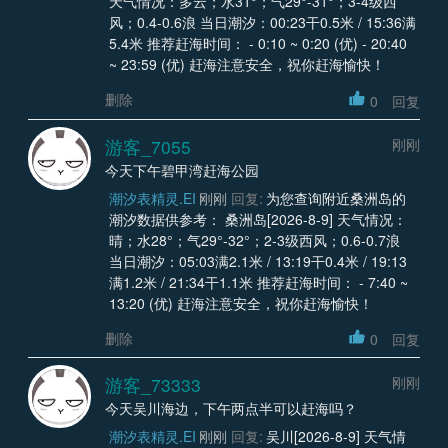
天气情况：多云；水31°；气29°-31°；3-4级西
风；0.4-0.6浪 当日潮汐：00:23干0.5米 / 15:36满
5.4米 推荐赶海时间： - 0:10 ~ 0:20 (优) - 20:40
~ 23:59 (优) 赶海注意安全，祝你赶海愉快！
删除
0
回复
游客_7055
刚刚
今天下午碧甲湾赶海公园
潮汐表精灵.EI
刚刚
回复:
为您查询附近桑洲岛的
潮汐数据供参考： 桑洲岛[2026-8-9] 天气情况：
晴；水28°；气29°-32°；2-3级西风；0.6-0.7浪
当日潮汐：05:03满2.1米 / 13:19干0.4米 / 19:13
满1.2米 / 21:34干1.1米 推荐赶海时间： - 7:40 ~
13:20 (优) 赶海注意安全，祝你赶海愉快！
删除
0
回复
游客_73333
刚刚
今天吴川海边，下午两点半可以赶海吗？
潮汐表精灵.EI
刚刚
回复:
吴川[2026-8-9] 天气情