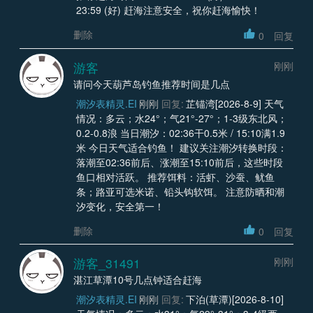
23:59 (好) 赶海注意安全，祝你赶海愉快！
删除
0
回复
游客
刚刚
请问今天葫芦岛钓鱼推荐时间是几点
潮汐表精灵.EI
刚刚
回复:
芷锚湾[2026-8-9] 天气
情况：多云；水24°；气21°-27°；1-3级东北风；
0.2-0.8浪 当日潮汐：02:36干0.5米 / 15:10满1.9
米 今日天气适合钓鱼！ 建议关注潮汐转换时段：
落潮至02:36前后、涨潮至15:10前后，这些时段
鱼口相对活跃。 推荐饵料：活虾、沙蚕、鱿鱼
条；路亚可选米诺、铅头钩软饵。 注意防晒和潮
汐变化，安全第一！
删除
0
回复
游客_31491
刚刚
湛江草潭10号几点钟适合赶海
潮汐表精灵.EI
刚刚
回复:
下泊(草潭)[2026-8-10]