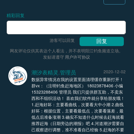
精彩回复
游客可以回复
网友评论仅供其表达个人看法，并不表明阳江钓鱼频道立场。
发贴请遵守
用户许可协议
潮汐表精灵.管理员
2020-12-02
数据异常情况在我的设置里面清理缓存重新打开！
群vx：（注明钓鱼赶海地区） 18023878406 小编
15323288406 管理员 我们只提供群互助，不卖东
西和不组织活动！ 喜欢我们软件就分享给朋友哦！
1.赶海好坏：主要看曲线，次要看大中小潮 2.曲线
好坏：根据位置，主要看最低点，次要看落差，最
低点后准备涨潮 3.确实不知道什么时候去赶海就看
推荐赶海（日期旁边的潮报）吧 4.河道潮汐需要自
己观察进行调整，准不准看自己经验 5.赶海的不要