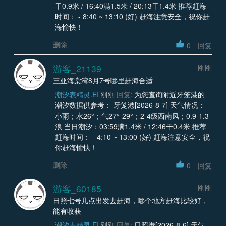
干0.9米 / 16:40满1.5米 / 20:13干1.4米 推荐赶海
时间： - 8:40 ~ 13:10 (好) 赶海注意安全，祝你赶
海愉快！
删除
0
回复
游客_21139
刚刚
三亚海棠湾8月7号哪里赶海合适
潮汐表精灵.EI
刚刚
回复:
为您查询附近牙笼港的
潮汐数据供参考： 牙笼港[2026-8-7] 天气情况：
小雨；水26°；气27°-29°；2-4级西南风；0.9-1.3
浪 当日潮汐：03:59满1.4米 / 12:46干0.4米 推荐
赶海时间： - 4:10 ~ 13:00 (好) 赶海注意安全，祝
你赶海愉快！
删除
0
回复
游客_60185
刚刚
日照七号几点出发去赶海，哪个地方赶海比较好，
能有收获
潮汐表精灵.EI
刚刚
回复:
日照港[2026-8-6] 天气