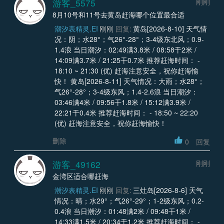
游客_5575
刚刚
8月10号和11号去黄岛赶海哪个位置最合适
潮汐表精灵.EI
刚刚
回复:
黄岛[2026-8-10] 天气情
况：阴；水28°；气26°-28°；3-4级东北风；0.9-
1.4浪 当日潮汐：02:49满3.8米 / 08:58干2米 /
14:09满3.7米 / 21:25干0.7米 推荐赶海时间： -
18:10 ~ 21:30 (优) 赶海注意安全，祝你赶海愉
快！ 黄岛[2026-8-11] 天气情况：大雨；水28°；
气26°-28°；3-4级东风；1.4-2.6浪 当日潮汐：
03:46满4米 / 09:56干1.8米 / 15:12满3.9米 /
22:21干0.4米 推荐赶海时间： - 18:50 ~ 22:20
(优) 赶海注意安全，祝你赶海愉快！
删除
0
回复
游客_49162
刚刚
金湾区适合哪赶海
潮汐表精灵.EI
刚刚
回复:
三灶岛[2026-8-6] 天气
情况：晴；水29°；气26°-29°；1-2级东风；0.2-
0.4浪 当日潮汐：01:48满2米 / 09:48干1米 /
14:33满1.5米 / 20:34干1.2米 推荐赶海时间： -