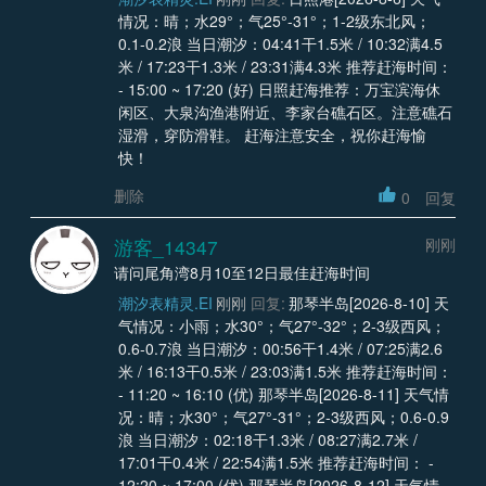
情况：晴；水29°；气25°-31°；1-2级东北风；
0.1-0.2浪 当日潮汐：04:41干1.5米 / 10:32满4.5
米 / 17:23干1.3米 / 23:31满4.3米 推荐赶海时间：
- 15:00 ~ 17:20 (好) 日照赶海推荐：万宝滨海休
闲区、大泉沟渔港附近、李家台礁石区。注意礁石
湿滑，穿防滑鞋。 赶海注意安全，祝你赶海愉
快！
删除
0
回复
游客_14347
刚刚
请问尾角湾8月10至12日最佳赶海时间
潮汐表精灵.EI
刚刚
回复:
那琴半岛[2026-8-10] 天
气情况：小雨；水30°；气27°-32°；2-3级西风；
0.6-0.7浪 当日潮汐：00:56干1.4米 / 07:25满2.6
米 / 16:13干0.5米 / 23:03满1.5米 推荐赶海时间：
- 11:20 ~ 16:10 (优) 那琴半岛[2026-8-11] 天气情
况：晴；水30°；气27°-31°；2-3级西风；0.6-0.9
浪 当日潮汐：02:18干1.3米 / 08:27满2.7米 /
17:01干0.4米 / 22:54满1.5米 推荐赶海时间： -
12:20 ~ 17:00 (优) 那琴半岛[2026-8-12] 天气情