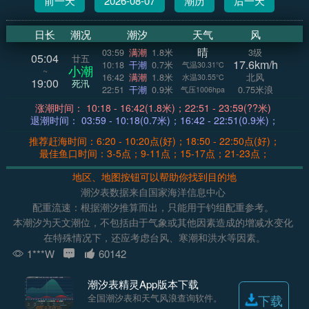
前一天
2026-08-07
潮历
后一天
日长
潮况
潮汐
天气
风
晴
03:59
满潮
1.8米
3级
05:04
廿五
17.6km/h
10:18
干潮
0.7米
气温30.31°C
小潮
~
16:42
满潮
1.8米
北风
水温30.55°C
19:00
死汛
22:51
干潮
0.9米
0.75米浪
气压1006hpa
涨潮时间： 10:18 - 16:42(1.8米)；22:51 - 23:59(??米)
退潮时间： 03:59 - 10:18(0.7米)；16:42 - 22:51(0.9米)；
推荐赶海时间：6:20 - 10:20点(好)；18:50 - 22:50点(好)；
最佳鱼口时间：3-5点；9-11点；15-17点；21-23点；
地区、地图按钮可以帮助你找到目的地
潮汐表数据来自国家海洋信息中心
配重流速：根据潮汐推算而出，只能用于钓组配重参考。
本潮汐为天文潮位，不包括由于气象或其他因素造成的增减水变化
在特殊情况下，还应考虑台风、寒潮和洪水等因素。
1***W
60142
潮汐表精灵App版本下载
全国潮汐表和天气风浪查询软件。
下载