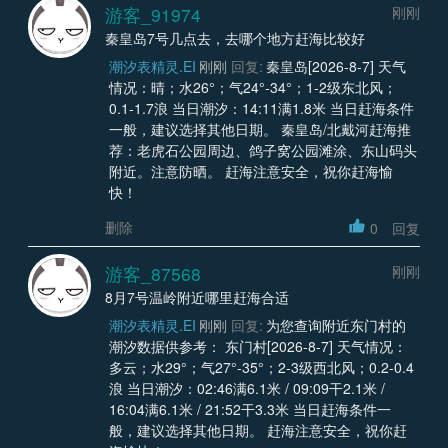
游客_91974
刚刚
秦皇岛7号几点去，去哪个地方赶海比较好
潮汐表精灵.EI
刚刚
回复:
秦皇岛[2026-8-7] 天气
情况：晴；水26°；气24°-34°；1-2级东北风；
0.1-1.7浪 当日潮汐：14:11满1.8米 当日赶海条件
一般，建议选择其他日期。 秦皇岛/北戴河赶海推
荐：老虎石公园周边、鸽子窝公园滩涂、东山码头
附近。注意防晒。 赶海注意安全，祝你赶海愉
快！
删除
0
回复
游客_87568
刚刚
8月7号温岭附近哪里赶海合适
潮汐表精灵.EI
刚刚
回复:
为您查询附近东门村的
潮汐数据供参考： 东门村[2026-8-7] 天气情况：
多云；水29°；气27°-35°；2-3级西北风；0.2-0.4
浪 当日潮汐：02:46满6.1米 / 09:09干2.1米 /
16:04满6.1米 / 21:52干3.3米 当日赶海条件一
般，建议选择其他日期。 赶海注意安全，祝你赶