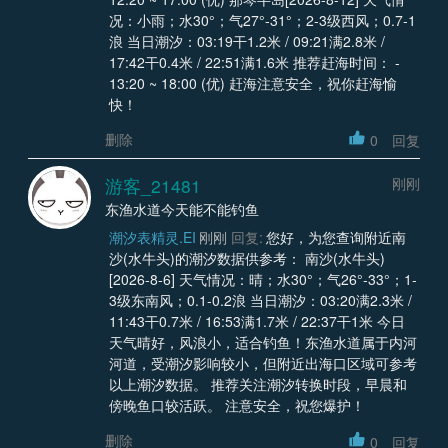
况：小雨；水30°；气27°-31°；2-3级西风；0.7-1
浪 当日潮汐：03:19干1.2米 / 09:21满2.8米 /
17:42干0.4米 / 22:51满1.6米 推荐赶海时间： -
13:20 ~ 18:00 (优) 赶海注意安全，祝你赶海愉
快！
删除
0
回复
游客_21481
刚刚
东渔水道今天能不能钓鱼
潮汐表精灵.EI
刚刚
回复:
您好，为您查询附近南
沙(水牛头)的潮汐数据供参考： 南沙(水牛头)
[2026-8-6] 天气情况：晴；水30°；气26°-33°；1-
3级东南风；0.1-0.2浪 当日潮汐：03:20满2.3米 /
11:43干0.7米 / 16:53满1.7米 / 22:37干1米 今日
天气晴好，风浪小，适合钓鱼！东渔水道属于内河
河道，受潮汐影响较小，但附近出海口区域可参考
以上潮汐数据。 推荐关注潮汐转换时段，早晨和
傍晚鱼口较活跃。 注意安全，祝您爆护！
删除
0
回复