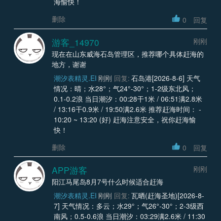
海愉快！
删除
0
回复
游客_14970
刚刚
现在在山东威海石岛管理区，推荐哪个具体赶海的
地方，谢谢
潮汐表精灵.EI
刚刚
回复:
石岛港[2026-8-6] 天气
情况：晴；水28°；气24°-30°；1-2级东北风；
0.1-0.2浪 当日潮汐：00:28干1米 / 06:51满2.8米
/ 13:16干0.9米 / 19:50满2.6米 推荐赶海时间： -
10:20 ~ 13:20 (好) 赶海注意安全，祝你赶海愉
快！
删除
0
回复
APP游客
刚刚
阳江马尾岛8月7号什么时候适合赶海
潮汐表精灵.EI
刚刚
回复:
瓦晒(赶海圣地)[2026-8-
7] 天气情况：多云；水29°；气26°-30°；2-3级西
南风；0.5-0.6浪 当日潮汐：03:29满2.6米 / 11:30