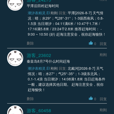
平潭后田村赶海时间
潮汐表精灵.EI
刚刚
回复:
平潭[2026-8-7] 天气情
况：晴；水29°；气28°-31°；1-3级西南风；0.8-
1.5浪 当日潮汐：04:11满6米 / 10:47干1.7米 /
17:16满5.8米 / 23:24干2.8米 推荐赶海时间： -
9:00 ~ 10:50 (好) 赶海注意安全，祝你赶海愉快！
删除
0
回复
游客_23602
刚刚
秦皇岛8月7号什么时间赶海
潮汐表精灵.EI
刚刚
回复:
北戴河[2026-8-7] 天气
情况：晴；水27°；气25°-35°；1-3级东北风；
0.1-1.4浪 当日潮汐：14:08满1.8米 当日赶海条件
一般，建议选择其他日期。 赶海注意安全，祝你
赶海愉快！
删除
0
回复
游客_60458
刚刚