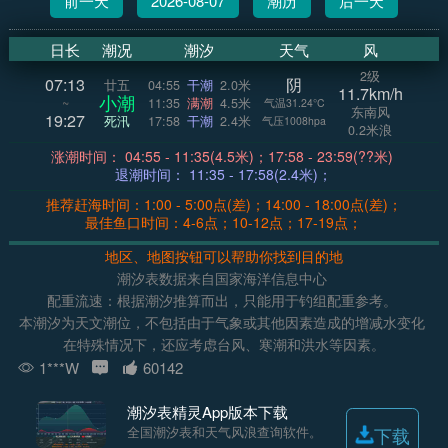
前一天
2026-08-07
潮历
后一天
日长
潮况
潮汐
天气
风
2级
07:13
阴
廿五
04:55
干潮
2.0米
11.7km/h
小潮
~
11:35
满潮
4.5米
气温31.24°C
东南风
19:27
死汛
17:58
干潮
2.4米
气压1008hpa
0.2米浪
涨潮时间： 04:55 - 11:35(4.5米)；17:58 - 23:59(??米)
退潮时间： 11:35 - 17:58(2.4米)；
推荐赶海时间：1:00 - 5:00点(差)；14:00 - 18:00点(差)；
最佳鱼口时间：4-6点；10-12点；17-19点；
地区、地图按钮可以帮助你找到目的地
潮汐表数据来自国家海洋信息中心
配重流速：根据潮汐推算而出，只能用于钓组配重参考。
本潮汐为天文潮位，不包括由于气象或其他因素造成的增减水变化
在特殊情况下，还应考虑台风、寒潮和洪水等因素。
1***W
60142
潮汐表精灵App版本下载
全国潮汐表和天气风浪查询软件。
下载