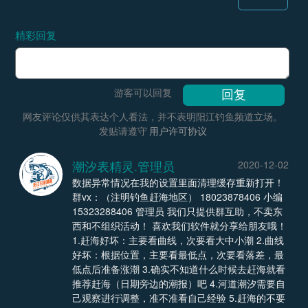
精彩回复
游客可以回复
网友评论仅供其表达个人看法，并不表明阳江钓鱼频道立场。
发贴请遵守
用户许可协议
潮汐表精灵.管理员
2020-12-02
数据异常情况在我的设置里面清理缓存重新打开！
群vx：（注明钓鱼赶海地区） 18023878406 小编
15323288406 管理员 我们只提供群互助，不卖东
西和不组织活动！ 喜欢我们软件就分享给朋友哦！
1.赶海好坏：主要看曲线，次要看大中小潮 2.曲线
好坏：根据位置，主要看最低点，次要看落差，最
低点后准备涨潮 3.确实不知道什么时候去赶海就看
推荐赶海（日期旁边的潮报）吧 4.河道潮汐需要自
己观察进行调整，准不准看自己经验 5.赶海的不要