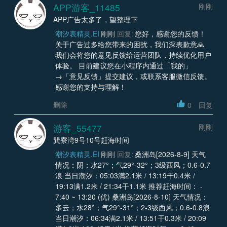
APP游客_11485
刚刚
APP广告太多了，望整理下
潮汐表精灵.EI
刚刚
回复:
您好，感谢您的反馈！
关于广告过多给您带来的困扰，我们深表歉意🙏
我们会将您的意见反馈给运营团队，持续优化用户
体验。 目前建议您在小程序内通过「我的」
→「意见反馈」提交建议，或联系客服微信反馈。
感谢您的支持与理解！
删除
0
回复
游客_55477
刚刚
巽寮湾9号10号赶海时间
潮汐表精灵.EI
刚刚
回复:
桑洲岛[2026-8-9] 天气
情况：阴；水27°；气29°-32°；3级西风；0.6-0.7
浪 当日潮汐：05:03满2.1米 / 13:19干0.4米 /
19:13满1.2米 / 21:34干1.1米 推荐赶海时间： -
7:40 ~ 13:20 (优) 桑洲岛[2026-8-10] 天气情况：
多云；水28°；气29°-31°；2-3级西风；0.6-0.8浪
当日潮汐：06:34满2.1米 / 13:51干0.3米 / 20:09