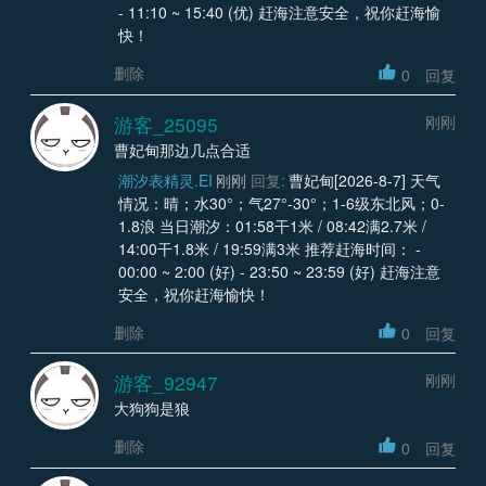
- 11:10 ~ 15:40 (优) 赶海注意安全，祝你赶海愉
快！
删除
0
回复
游客_25095
刚刚
曹妃甸那边几点合适
潮汐表精灵.EI
刚刚
回复:
曹妃甸[2026-8-7] 天气
情况：晴；水30°；气27°-30°；1-6级东北风；0-
1.8浪 当日潮汐：01:58干1米 / 08:42满2.7米 /
14:00干1.8米 / 19:59满3米 推荐赶海时间： -
00:00 ~ 2:00 (好) - 23:50 ~ 23:59 (好) 赶海注意
安全，祝你赶海愉快！
删除
0
回复
游客_92947
刚刚
大狗狗是狼
删除
0
回复