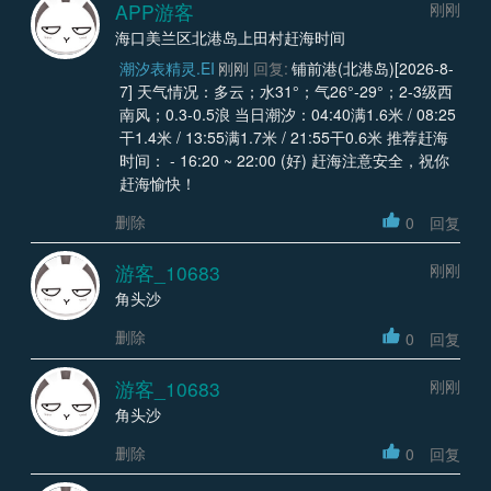
APP游客
刚刚
海口美兰区北港岛上田村赶海时间
潮汐表精灵.EI
刚刚
回复:
铺前港(北港岛)[2026-8-
7] 天气情况：多云；水31°；气26°-29°；2-3级西
南风；0.3-0.5浪 当日潮汐：04:40满1.6米 / 08:25
干1.4米 / 13:55满1.7米 / 21:55干0.6米 推荐赶海
时间： - 16:20 ~ 22:00 (好) 赶海注意安全，祝你
赶海愉快！
删除
0
回复
游客_10683
刚刚
角头沙
删除
0
回复
游客_10683
刚刚
角头沙
删除
0
回复