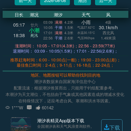
前一天
2026-08-08
潮历
后一天
日长
潮况
潮汐
天气
风
小雨
03:09
满潮
4.2米
4级
05:17
廿六
30.1km/h
10:05
干潮
1.5米
气温27.62°C
小潮
~
17:01
满潮
4.3米
西北风
水温30.15°C
18:38
死汛
22:56
干潮
2.6米
1.49米浪
气压992hpa
涨潮时间： 10:05 - 17:01(4.3米)；22:56 - 23:59(??米)
退潮时间： 03:09 - 10:05(1.5米)；17:01 - 22:56(2.6米)；
推荐赶海时间：6:00 - 10:00点(一般)；19:00 - 23:00点(差)；
最佳鱼口时间：2-4点；9-11点；16-18点；22-24点；
地区、地图按钮可以帮助你找到目的地
潮汐表数据来自国家海洋信息中心
配重流速：根据潮汐推算而出，只能用于钓组配重参考。
本潮汐为天文潮位，不包括由于气象或其他因素造成的增减水变化
在特殊情况下，还应考虑台风、寒潮和洪水等因素。
1***W
60142
潮汐表精灵App版本下载
全国潮汐表和天气风浪查询软件。
下载