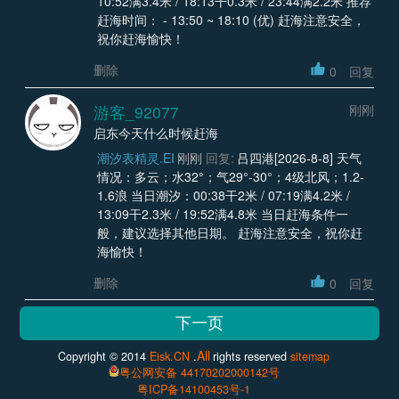
10:52满3.4米 / 18:13干0.3米 / 23:44满2.2米 推荐
赶海时间： - 13:50 ~ 18:10 (优) 赶海注意安全，
祝你赶海愉快！
删除
0
回复
游客_92077
刚刚
启东今天什么时候赶海
潮汐表精灵.EI
刚刚
回复:
吕四港[2026-8-8] 天气
情况：多云；水32°；气29°-30°；4级北风；1.2-
1.6浪 当日潮汐：00:38干2米 / 07:19满4.2米 /
13:09干2.3米 / 19:52满4.8米 当日赶海条件一
般，建议选择其他日期。 赶海注意安全，祝你赶
海愉快！
删除
0
回复
All
Copyright © 2014
Eisk.CN
.
rights reserved
sitemap
粤公网安备 44170202000142号
粤ICP备14100453号-1