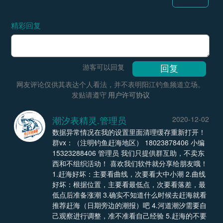
精彩回复
游客可以回复
网友评论仅供其表达个人看法，并不表明阳江钓鱼频道立场。
发贴请遵守
用户许可协议
潮汐表精灵.管理员
2020-12-02
数据异常情况在我的设置里面清理缓存重新打开！
群vx：（注明钓鱼赶海地区） 18023878406 小编
15323288406 管理员 我们只提供群互助，不卖东
西和不组织活动！ 喜欢我们软件就分享给朋友哦！
1.赶海好坏：主要看曲线，次要看大中小潮 2.曲线
好坏：根据位置，主要看最低点，次要看落差，最
低点后准备涨潮 3.确实不知道什么时候去赶海就看
推荐赶海（日期旁边的潮报）吧 4.河道潮汐需要自
己观察进行调整，准不准看自己经验 5.赶海的不要