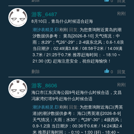
0
回复
游客_6487
刚刚
8月10日，青岛什么时候适合赶海
潮汐表精灵.EI
刚刚
回复:
为您查询附近黄岛的潮
汐数据供参考： 黄岛[2026-8-10] 天气情况：中
雨；水29°；气26°-29°；2-4级东北风；0.6-1.6浪
当日潮汐：02:49满3.8米 / 08:58干2米 / 14:09满
3.7米 / 21:25干0.7米 推荐赶海时间： - 18:10 ~
21:30 (优) 赶海注意安全，祝你赶海愉快！
删除
0
回复
游客_8606
刚刚
海口市江东滨海公园9号赶海什么时候合适，文昌
冯家湾灯塔9号赶海什么时候合适
潮汐表精灵.EI
刚刚
回复:
为您查询附近海口(秀英
港)的潮汐数据供参考： 海口(秀英港)[2026-8-9]
天气情况：大雨；水30°；气28°-30°；4级西风；
0.9-1.2浪 当日潮汐：00:36干0.6米 / 14:24满2.4
米 推荐赶海时间： - 0:10 ~ 1:00 (好) - 18:40 ~