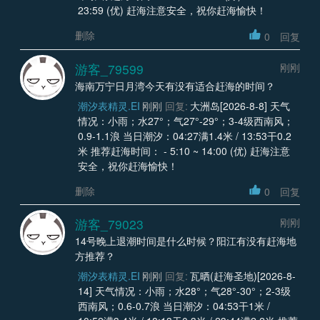
23:59 (优) 赶海注意安全，祝你赶海愉快！
删除
0
回复
游客_79599
刚刚
海南万宁日月湾今天有没有适合赶海的时间？
潮汐表精灵.EI
刚刚
回复:
大洲岛[2026-8-8] 天气
情况：小雨；水27°；气27°-29°；3-4级西南风；
0.9-1.1浪 当日潮汐：04:27满1.4米 / 13:53干0.2
米 推荐赶海时间： - 5:10 ~ 14:00 (优) 赶海注意
安全，祝你赶海愉快！
删除
0
回复
游客_79023
刚刚
14号晚上退潮时间是什么时候？阳江有没有赶海地
方推荐？
潮汐表精灵.EI
刚刚
回复:
瓦晒(赶海圣地)[2026-8-
14] 天气情况：小雨；水28°；气28°-30°；2-3级
西南风；0.6-0.7浪 当日潮汐：04:53干1米 /