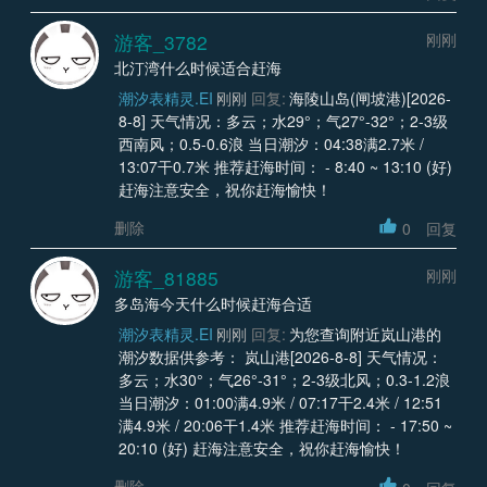
游客_3782
刚刚
北汀湾什么时候适合赶海
潮汐表精灵.EI
刚刚
回复:
海陵山岛(闸坡港)[2026-
8-8] 天气情况：多云；水29°；气27°-32°；2-3级
西南风；0.5-0.6浪 当日潮汐：04:38满2.7米 /
13:07干0.7米 推荐赶海时间： - 8:40 ~ 13:10 (好)
赶海注意安全，祝你赶海愉快！
删除
0
回复
游客_81885
刚刚
多岛海今天什么时候赶海合适
潮汐表精灵.EI
刚刚
回复:
为您查询附近岚山港的
潮汐数据供参考： 岚山港[2026-8-8] 天气情况：
多云；水30°；气26°-31°；2-3级北风；0.3-1.2浪
当日潮汐：01:00满4.9米 / 07:17干2.4米 / 12:51
满4.9米 / 20:06干1.4米 推荐赶海时间： - 17:50 ~
20:10 (好) 赶海注意安全，祝你赶海愉快！
删除