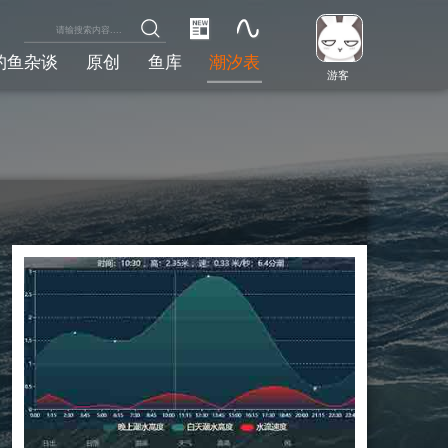
钓鱼杂谈
原创
鱼库
潮汐表
游客