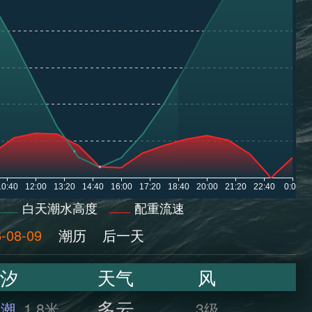
白天潮水高度
配重流速
-08-09
潮历
后一天
汐
天气
风
多云
干潮
1.8米
3级