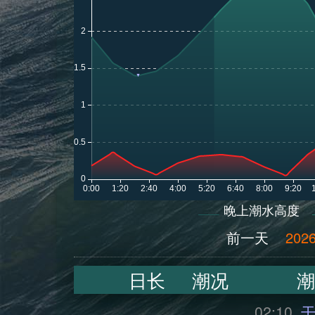
晚上潮水高度
前一天
2026
日长
潮况
潮
02:10