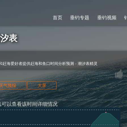
首页
垂钓专题
垂钓视频
潮汐表
赶海爱好者提供赶海和鱼口时间分析预测 - 潮汐表精灵
天天气预报
大屏
线可以查看该时间详细情况