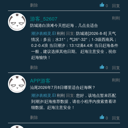
删除
0
回复
游客_52607
刚刚
防城港白浪滩今天想赶海，几点去适合
潮汐表精灵.EI
刚刚
回复:
防城港[2026-8-8] 天气
情况：多云；水31°；气26°-32°；1-3级西南风；
0.2-0.4浪 当日潮汐：13:12满4.4米 当日赶海条件
一般，建议选择其他日期。 赶海注意安全，祝你
赶海愉快！
删除
0
回复
APP游客
刚刚
汕尾2026年7月8日哪里适合赶海啊？
潮汐表精灵.EI
刚刚
回复:
您好，该地点暂未匹配
到潮汐/赶海推荐数据，请在小程序内搜索查看详
细数据。赶海注意安全！
删除
0
回复