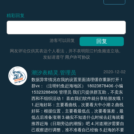
精彩回复
游客可以回复
网友评论仅供其表达个人看法，并不表明阳江钓鱼频道立场。
发贴请遵守
用户许可协议
潮汐表精灵.管理员
2020-12-02
数据异常情况在我的设置里面清理缓存重新打开！
群vx：（注明钓鱼赶海地区） 18023878406 小编
15323288406 管理员 我们只提供群互助，不卖东
西和不组织活动！ 喜欢我们软件就分享给朋友哦！
1.赶海好坏：主要看曲线，次要看大中小潮 2.曲线
好坏：根据位置，主要看最低点，次要看落差，最
低点后准备涨潮 3.确实不知道什么时候去赶海就看
推荐赶海（日期旁边的潮报）吧 4.河道潮汐需要自
己观察进行调整，准不准看自己经验 5.赶海的不要