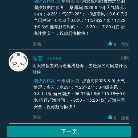
潮汐表精灵.EI
刚刚
回复:
为您查询附近桑洲岛的
潮汐数据供参考： 桑洲岛[2026-8-16] 天气情况：
小雨；水26°；气27°-28°；1-3级南风；0.6-0.7浪
当日潮汐：04:52干0.8米 / 11:57满2.1米 / 17:22
干0.6米 推荐赶海时间： - 13:30 ~ 17:20 (好) 赶
海注意安全，祝你赶海愉快！
删除
0
回复
游客_35989
刚刚
明天准备去威海逍遥湾赶海，去赶海的时间是什么
时候
潮汐表精灵.EI
刚刚
回复:
那香海[2026-8-9] 天气
情况：多云；水29°；气25°-27°；3-4级东风；
0.8-1.1浪 当日潮汐：06:37满1.8米 / 15:18干0.5
米 推荐赶海时间： - 8:50 ~ 15:20 (好) 赶海注意
安全，祝你赶海愉快！
删除
0
回复