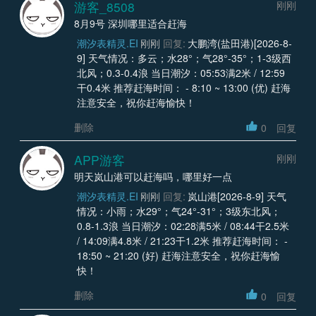
游客_8508
刚刚
8月9号 深圳哪里适合赶海
潮汐表精灵.EI
刚刚
回复:
大鹏湾(盐田港)[2026-8-
9] 天气情况：多云；水28°；气28°-35°；1-3级西
北风；0.3-0.4浪 当日潮汐：05:53满2米 / 12:59
干0.4米 推荐赶海时间： - 8:10 ~ 13:00 (优) 赶海
注意安全，祝你赶海愉快！
删除
0
回复
APP游客
刚刚
明天岚山港可以赶海吗，哪里好一点
潮汐表精灵.EI
刚刚
回复:
岚山港[2026-8-9] 天气
情况：小雨；水29°；气24°-31°；3级东北风；
0.8-1.3浪 当日潮汐：02:28满5米 / 08:44干2.5米
/ 14:09满4.8米 / 21:23干1.2米 推荐赶海时间： -
18:50 ~ 21:20 (好) 赶海注意安全，祝你赶海愉
快！
删除
0
回复