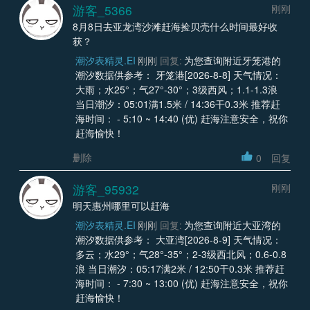
游客_5366
刚刚
8月8日去亚龙湾沙滩赶海捡贝壳什么时间最好收
获？
潮汐表精灵.EI
刚刚
回复:
为您查询附近牙笼港的
潮汐数据供参考： 牙笼港[2026-8-8] 天气情况：
大雨；水25°；气27°-30°；3级西风；1.1-1.3浪
当日潮汐：05:01满1.5米 / 14:36干0.3米 推荐赶
海时间： - 5:10 ~ 14:40 (优) 赶海注意安全，祝你
赶海愉快！
删除
0
回复
游客_95932
刚刚
明天惠州哪里可以赶海
潮汐表精灵.EI
刚刚
回复:
为您查询附近大亚湾的
潮汐数据供参考： 大亚湾[2026-8-9] 天气情况：
多云；水29°；气28°-35°；2-3级西北风；0.6-0.8
浪 当日潮汐：05:17满2米 / 12:50干0.3米 推荐赶
海时间： - 7:30 ~ 13:00 (优) 赶海注意安全，祝你
赶海愉快！