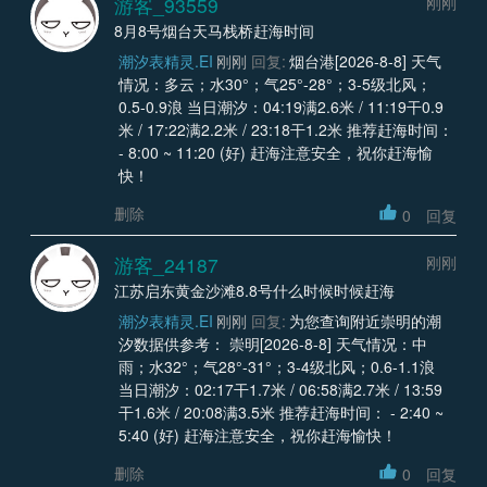
游客_93559
刚刚
8月8号烟台天马栈桥赶海时间
潮汐表精灵.EI
刚刚
回复:
烟台港[2026-8-8] 天气
情况：多云；水30°；气25°-28°；3-5级北风；
0.5-0.9浪 当日潮汐：04:19满2.6米 / 11:19干0.9
米 / 17:22满2.2米 / 23:18干1.2米 推荐赶海时间：
- 8:00 ~ 11:20 (好) 赶海注意安全，祝你赶海愉
快！
删除
0
回复
游客_24187
刚刚
江苏启东黄金沙滩8.8号什么时候时候赶海
潮汐表精灵.EI
刚刚
回复:
为您查询附近崇明的潮
汐数据供参考： 崇明[2026-8-8] 天气情况：中
雨；水32°；气28°-31°；3-4级北风；0.6-1.1浪
当日潮汐：02:17干1.7米 / 06:58满2.7米 / 13:59
干1.6米 / 20:08满3.5米 推荐赶海时间： - 2:40 ~
5:40 (好) 赶海注意安全，祝你赶海愉快！
删除
0
回复