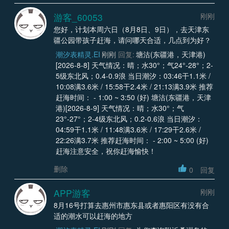
游客_60053
刚刚
您好，计划本周六日（8月8日、9日），去天津东
疆公园带孩子赶海，请问哪天合适，几点到为好？
潮汐表精灵.EI
刚刚
回复:
塘沽(东疆港，天津港)
[2026-8-8] 天气情况：晴；水30°；气24°-28°；2-
5级东北风；0.4-0.9浪 当日潮汐：03:46干1.1米 /
10:08满3.6米 / 15:58干2.4米 / 21:13满3.9米 推荐
赶海时间： - 1:00 ~ 3:50 (好) 塘沽(东疆港，天津
港)[2026-8-9] 天气情况：晴；水30°；气
23°-27°；2-4级东北风；0.2-0.6浪 当日潮汐：
04:59干1.1米 / 11:48满3.6米 / 17:29干2.6米 /
22:26满3.7米 推荐赶海时间： - 2:00 ~ 5:00 (好)
赶海注意安全，祝你赶海愉快！
删除
0
回复
APP游客
刚刚
8月16号打算去惠州市惠东县或者惠阳区有没有合
适的潮水可以赶海的地方