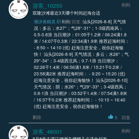
游客_10250
刚刚
双隆沙滩最近3天哪个时间赶海合适
潮汐表精灵.EI
刚刚
回复:
汕头[2026-8-8] 天气情
况：多云；水27°；气28°-31°；1-3级西南风；
0.5-0.8浪 当日潮汐：01:05干1.2米 / 06:24满1.8
米 / 14:07干0.3米 / 22:34满1.9米 推荐赶海时间：
- 8:50 ~ 14:10 (优) 赶海注意安全，祝你赶海愉
快！ 汕头[2026-8-9] 天气情况：多云；水26°；气
29°-34°；3-4级西北风；0.7-1浪 当日潮汐：
02:26干1.4米 / 06:56满1.8米 / 15:21干0.2米 /
23:58满2米 推荐赶海时间： - 9:20 ~ 15:20 (优)
赶海注意安全，祝你赶海愉快！ 汕头[2026-8-10]
天气情况：阴；水26°；气29°-33°；3-4级西风；
0.8-1浪 当日潮汐：03:52干1.4米 / 07:54满1.8米
/ 16:37干0.2米 推荐赶海时间： - 10:10 ~ 16:40
(优) 赶海注意安全，祝你赶海愉快！
删除
0
回复
游客_48001
刚刚
8月8号去湛江硇洲岛橧棚几点适合赶海