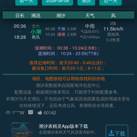
前一天
2026-08-08
潮历
后一天
日长
潮况
潮汐
天气
风
2级
05:36
中雨
廿六
11.5km/h
00:38
干潮
0.6米
小潮
~
气温28.65°C
10:24
满潮
2.8米
西南风
18:28
死汛
气压1003hpa
0.2米浪
涨潮时间： 00:38 - 10:24(2.8米)；
退潮时间： 10:24 - 23:59(??米)
推荐赶海时间：前天20:40 - 0:40点(好)；
最佳鱼口时间：前天23-1点；9-11点；
地区、地图按钮可以帮助你找到目的地
潮汐表数据来自国家海洋信息中心
配重流速：根据潮汐推算而出，只能用于钓组配重参考。
本潮汐为天文潮位，不包括由于气象或其他因素造成的增减水变化
在特殊情况下，还应考虑台风、寒潮和洪水等因素。
1***W
60142
潮汐表精灵App版本下载
全国潮汐表和天气风浪查询软件。
下载