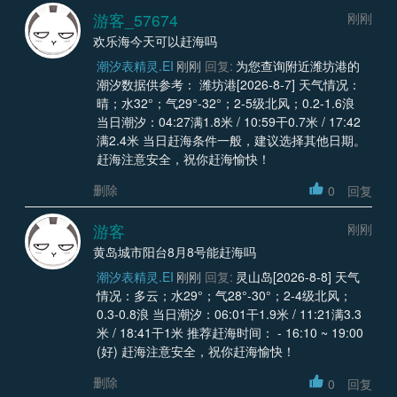
游客_57674
刚刚
欢乐海今天可以赶海吗
潮汐表精灵.EI
刚刚
回复:
为您查询附近潍坊港的
潮汐数据供参考： 潍坊港[2026-8-7] 天气情况：
晴；水32°；气29°-32°；2-5级北风；0.2-1.6浪
当日潮汐：04:27满1.8米 / 10:59干0.7米 / 17:42
满2.4米 当日赶海条件一般，建议选择其他日期。
赶海注意安全，祝你赶海愉快！
删除
0
回复
游客
刚刚
黄岛城市阳台8月8号能赶海吗
潮汐表精灵.EI
刚刚
回复:
灵山岛[2026-8-8] 天气
情况：多云；水29°；气28°-30°；2-4级北风；
0.3-0.8浪 当日潮汐：06:01干1.9米 / 11:21满3.3
米 / 18:41干1米 推荐赶海时间： - 16:10 ~ 19:00
(好) 赶海注意安全，祝你赶海愉快！
删除
0
回复