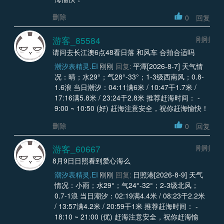
删除
0
回复
游客_85584
刚刚
请问去长江澳6点48看日落 和风车 合拍合适吗
潮汐表精灵.EI
刚刚
回复:
平潭[2026-8-7] 天气情
况：晴；水29°；气28°-33°；1-3级西南风；0.8-
1.6浪 当日潮汐：04:11满6米 / 10:47干1.7米 /
17:16满5.8米 / 23:24干2.8米 推荐赶海时间： -
9:00 ~ 10:50 (好) 赶海注意安全，祝你赶海愉快！
删除
0
回复
游客_60667
刚刚
8月9日日照看到爱心海么
潮汐表精灵.EI
刚刚
回复:
日照港[2026-8-9] 天气
情况：小雨；水29°；气24°-32°；2-3级北风；
0.7-1浪 当日潮汐：02:19满4.4米 / 08:23干2.2米
/ 13:57满4.2米 / 20:59干1米 推荐赶海时间： -
18:10 ~ 21:00 (优) 赶海注意安全，祝你赶海愉