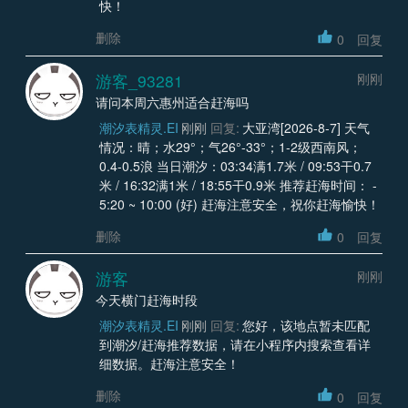
快！
删除
0
回复
游客_93281
刚刚
请问本周六惠州适合赶海吗
潮汐表精灵.EI
刚刚
回复:
大亚湾[2026-8-7] 天气
情况：晴；水29°；气26°-33°；1-2级西南风；
0.4-0.5浪 当日潮汐：03:34满1.7米 / 09:53干0.7
米 / 16:32满1米 / 18:55干0.9米 推荐赶海时间： -
5:20 ~ 10:00 (好) 赶海注意安全，祝你赶海愉快！
删除
0
回复
游客
刚刚
今天横门赶海时段
潮汐表精灵.EI
刚刚
回复:
您好，该地点暂未匹配
到潮汐/赶海推荐数据，请在小程序内搜索查看详
细数据。赶海注意安全！
删除
0
回复