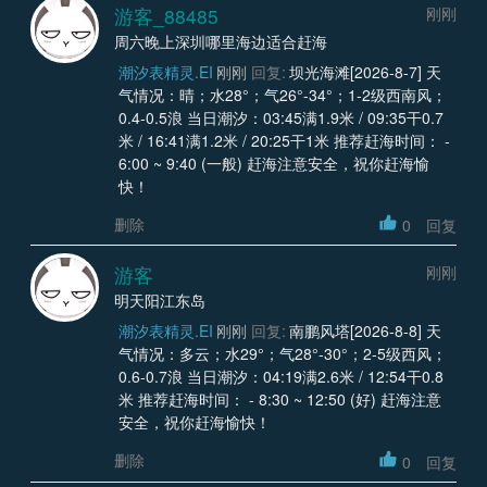
游客_88485
刚刚
周六晚上深圳哪里海边适合赶海
潮汐表精灵.EI
刚刚
回复:
坝光海滩[2026-8-7] 天
气情况：晴；水28°；气26°-34°；1-2级西南风；
0.4-0.5浪 当日潮汐：03:45满1.9米 / 09:35干0.7
米 / 16:41满1.2米 / 20:25干1米 推荐赶海时间： -
6:00 ~ 9:40 (一般) 赶海注意安全，祝你赶海愉
快！
删除
0
回复
游客
刚刚
明天阳江东岛
潮汐表精灵.EI
刚刚
回复:
南鹏风塔[2026-8-8] 天
气情况：多云；水29°；气28°-30°；2-5级西风；
0.6-0.7浪 当日潮汐：04:19满2.6米 / 12:54干0.8
米 推荐赶海时间： - 8:30 ~ 12:50 (好) 赶海注意
安全，祝你赶海愉快！
删除
0
回复