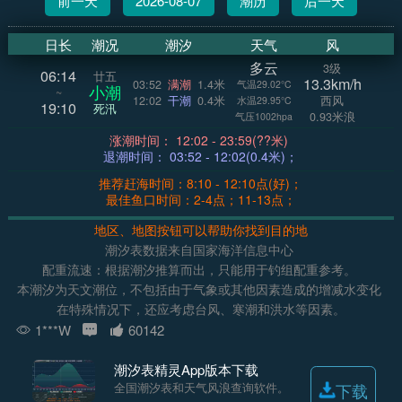
前一天
2026-08-07
潮历
后一天
日长
潮况
潮汐
天气
风
多云
3级
06:14
廿五
13.3km/h
03:52
满潮
1.4米
气温29.02°C
小潮
~
12:02
干潮
0.4米
西风
水温29.95°C
19:10
死汛
0.93米浪
气压1002hpa
涨潮时间： 12:02 - 23:59(??米)
退潮时间： 03:52 - 12:02(0.4米)；
推荐赶海时间：8:10 - 12:10点(好)；
最佳鱼口时间：2-4点；11-13点；
地区、地图按钮可以帮助你找到目的地
潮汐表数据来自国家海洋信息中心
配重流速：根据潮汐推算而出，只能用于钓组配重参考。
本潮汐为天文潮位，不包括由于气象或其他因素造成的增减水变化
在特殊情况下，还应考虑台风、寒潮和洪水等因素。
1***W
60142
潮汐表精灵App版本下载
全国潮汐表和天气风浪查询软件。
下载