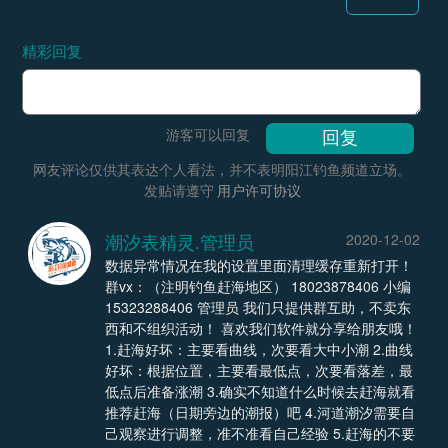
精彩回复
游客可以回复
网友评论仅供其表达个人看法，并不表明阳江钓鱼频道立场。
发贴请遵守
用户许可协议
潮汐表精灵.管理员
2020-12-02
数据异常情况在我的设置里面清理缓存重新打开！
群vx：（注明钓鱼赶海地区） 18023878406 小编
15323288406 管理员 我们只提供群互助，不卖东
西和不组织活动！ 喜欢我们软件就分享给朋友哦！
1.赶海好坏：主要看曲线，次要看大中小潮 2.曲线
好坏：根据位置，主要看最低点，次要看落差，最
低点后准备涨潮 3.确实不知道什么时候去赶海就看
推荐赶海（日期旁边的潮报）吧 4.河道潮汐需要自
己观察进行调整，准不准看自己经验 5.赶海的不要