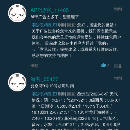
APP游客_11485
刚刚
APP广告太多了，望整理下
潮汐表精灵.EI
刚刚
回复:
您好，感谢您的反馈！
关于广告过多给您带来的困扰，我们深表歉意🙏
我们会将您的意见反馈给运营团队，持续优化用户
体验。 目前建议您在小程序内通过「我的」
→「意见反馈」提交建议，或联系客服微信反馈。
感谢您的支持与理解！
删除
0
回复
游客_55477
刚刚
巽寮湾9号10号赶海时间
潮汐表精灵.EI
刚刚
回复:
桑洲岛[2026-8-9] 天气
情况：阴；水27°；气29°-32°；3级西风；0.6-0.7
浪 当日潮汐：05:03满2.1米 / 13:19干0.4米 /
19:13满1.2米 / 21:34干1.1米 推荐赶海时间： -
7:40 ~ 13:20 (优) 桑洲岛[2026-8-10] 天气情况：
多云；水28°；气29°-31°；2-3级西风；0.6-0.8浪