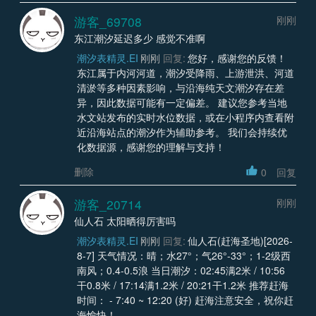
游客_69708
刚刚
东江潮汐延迟多少 感觉不准啊
潮汐表精灵.EI
刚刚
回复:
您好，感谢您的反馈！
东江属于内河河道，潮汐受降雨、上游泄洪、河道
清淤等多种因素影响，与沿海纯天文潮汐存在差
异，因此数据可能有一定偏差。 建议您参考当地
水文站发布的实时水位数据，或在小程序内查看附
近沿海站点的潮汐作为辅助参考。 我们会持续优
化数据源，感谢您的理解与支持！
删除
0
回复
游客_20714
刚刚
仙人石 太阳晒得厉害吗
潮汐表精灵.EI
刚刚
回复:
仙人石(赶海圣地)[2026-
8-7] 天气情况：晴；水27°；气26°-33°；1-2级西
南风；0.4-0.5浪 当日潮汐：02:45满2米 / 10:56
干0.8米 / 17:14满1.2米 / 20:21干1.2米 推荐赶海
时间： - 7:40 ~ 12:20 (好) 赶海注意安全，祝你赶
海愉快！