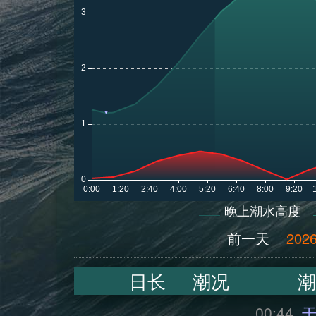
晚上潮水高度
前一天
2026
日长
潮况
潮
00:44