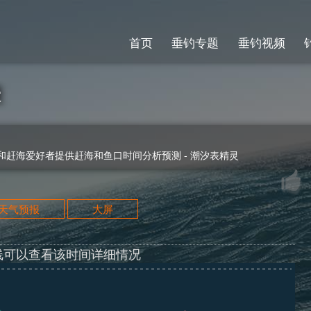
首页
垂钓专题
垂钓视频
表
赶海爱好者提供赶海和鱼口时间分析预测 - 潮汐表精灵
天天气预报
大屏
线可以查看该时间详细情况