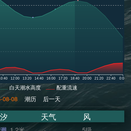
白天潮水高度
配重流速
-08-08
潮历
后一天
汐
天气
风
干潮
1.2米
5级