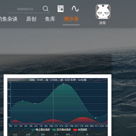
钓鱼杂谈
原创
鱼库
潮汐表
游客