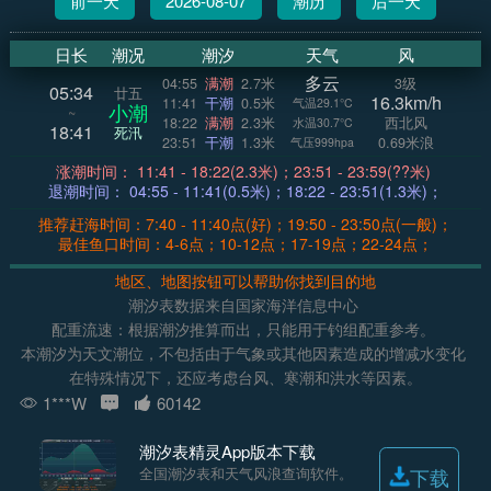
前一天
2026-08-07
潮历
后一天
日长
潮况
潮汐
天气
风
多云
04:55
满潮
2.7米
3级
05:34
廿五
16.3km/h
11:41
干潮
0.5米
气温29.1°C
小潮
~
18:22
满潮
2.3米
西北风
水温30.7°C
18:41
死汛
23:51
干潮
1.3米
0.69米浪
气压999hpa
涨潮时间： 11:41 - 18:22(2.3米)；23:51 - 23:59(??米)
退潮时间： 04:55 - 11:41(0.5米)；18:22 - 23:51(1.3米)；
推荐赶海时间：7:40 - 11:40点(好)；19:50 - 23:50点(一般)；
最佳鱼口时间：4-6点；10-12点；17-19点；22-24点；
地区、地图按钮可以帮助你找到目的地
潮汐表数据来自国家海洋信息中心
配重流速：根据潮汐推算而出，只能用于钓组配重参考。
本潮汐为天文潮位，不包括由于气象或其他因素造成的增减水变化
在特殊情况下，还应考虑台风、寒潮和洪水等因素。
1***W
60142
潮汐表精灵App版本下载
全国潮汐表和天气风浪查询软件。
下载