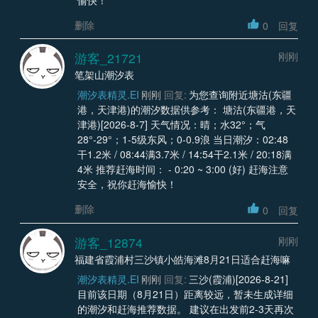
删除
0
回复
游客_21721
刚刚
笔架山潮汐表
潮汐表精灵.EI
刚刚
回复:
为您查询附近塘沽(东疆
港，天津港)的潮汐数据供参考： 塘沽(东疆港，天
津港)[2026-8-7] 天气情况：晴；水32°；气
28°-29°；1-5级东风；0-0.9浪 当日潮汐：02:48
干1.2米 / 08:44满3.7米 / 14:54干2.1米 / 20:18满
4米 推荐赶海时间： - 0:20 ~ 3:00 (好) 赶海注意
安全，祝你赶海愉快！
删除
0
回复
游客_12874
刚刚
福建省霞浦村三沙镇小皓海滩8月21日适合赶海嘛
潮汐表精灵.EI
刚刚
回复:
三沙(霞浦)[2026-8-21]
目前该日期（8月21日）距离较远，暂未生成详细
的潮汐和赶海推荐数据。 建议在出发前2-3天再次