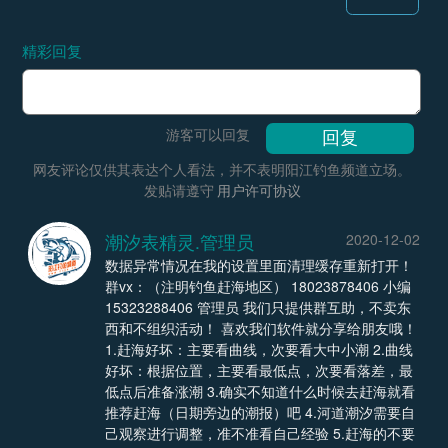
精彩回复
游客可以回复
网友评论仅供其表达个人看法，并不表明阳江钓鱼频道立场。
发贴请遵守
用户许可协议
潮汐表精灵.管理员
2020-12-02
数据异常情况在我的设置里面清理缓存重新打开！
群vx：（注明钓鱼赶海地区） 18023878406 小编
15323288406 管理员 我们只提供群互助，不卖东
西和不组织活动！ 喜欢我们软件就分享给朋友哦！
1.赶海好坏：主要看曲线，次要看大中小潮 2.曲线
好坏：根据位置，主要看最低点，次要看落差，最
低点后准备涨潮 3.确实不知道什么时候去赶海就看
推荐赶海（日期旁边的潮报）吧 4.河道潮汐需要自
己观察进行调整，准不准看自己经验 5.赶海的不要