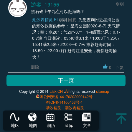
游客_19155
刚刚
黑石礁上午九点可以赶海吗？
潮汐表精灵.EI
刚刚
回复:
为您查询附近星海公园
的潮汐数据供参考： 星海公园[2026-8-7] 天气情
况：晴；水28°；气26°-37°；1-4级西北风；0.1-
0.7浪 当日潮汐：03:40满3.1米 / 10:03干1.2米 /
15:41满2.5米 / 22:04干0.7米 推荐赶海时间： -
18:50 ~ 22:00 (好) 赶海注意安全，祝你赶海愉
快！
删除
0
回复
All
Copyright © 2014
Eisk.CN
.
rights reserved
sitemap
粤公网安备 44170202000142号
粤ICP备14100453号-1
潮汐精灵
潮汐表精灵
地区
地图
潮历
鱼库
文章