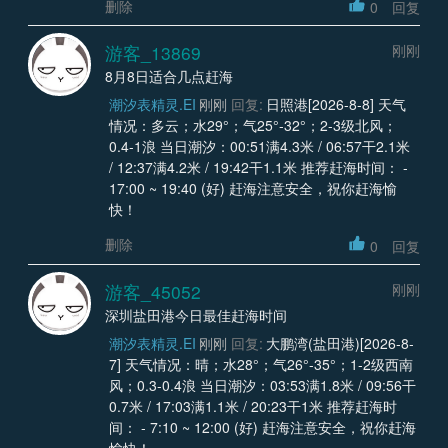
删除
0
回复
游客_13869
刚刚
8月8日适合几点赶海
潮汐表精灵.EI
刚刚
回复:
日照港[2026-8-8] 天气
情况：多云；水29°；气25°-32°；2-3级北风；
0.4-1浪 当日潮汐：00:51满4.3米 / 06:57干2.1米
/ 12:37满4.2米 / 19:42干1.1米 推荐赶海时间： -
17:00 ~ 19:40 (好) 赶海注意安全，祝你赶海愉
快！
删除
0
回复
游客_45052
刚刚
深圳盐田港今日最佳赶海时间
潮汐表精灵.EI
刚刚
回复:
大鹏湾(盐田港)[2026-8-
7] 天气情况：晴；水28°；气26°-35°；1-2级西南
风；0.3-0.4浪 当日潮汐：03:53满1.8米 / 09:56干
0.7米 / 17:03满1.1米 / 20:23干1米 推荐赶海时
间： - 7:10 ~ 12:00 (好) 赶海注意安全，祝你赶海
愉快！