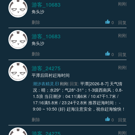
游客_10683
刚刚
角头沙
删除
0
回复
游客_10683
刚刚
角头沙
删除
0
回复
游客_24275
刚刚
平潭后田村赶海时间
潮汐表精灵.EI
刚刚
回复:
平潭[2026-8-7] 天气情
况：晴；水29°；气28°-31°；1-3级西南风；0.8-
1.5浪 当日潮汐：04:11满6米 / 10:47干1.7米 /
17:16满5.8米 / 23:24干2.8米 推荐赶海时间： -
9:00 ~ 10:50 (好) 赶海注意安全，祝你赶海愉快！
删除
0
回复
游客_24275
刚刚