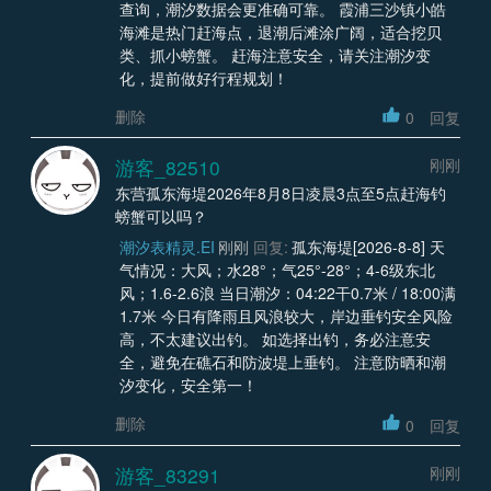
查询，潮汐数据会更准确可靠。 霞浦三沙镇小皓
海滩是热门赶海点，退潮后滩涂广阔，适合挖贝
类、抓小螃蟹。 赶海注意安全，请关注潮汐变
化，提前做好行程规划！
删除
0
回复
游客_82510
刚刚
东营孤东海堤2026年8月8日凌晨3点至5点赶海钓
螃蟹可以吗？
潮汐表精灵.EI
刚刚
回复:
孤东海堤[2026-8-8] 天
气情况：大风；水28°；气25°-28°；4-6级东北
风；1.6-2.6浪 当日潮汐：04:22干0.7米 / 18:00满
1.7米 今日有降雨且风浪较大，岸边垂钓安全风险
高，不太建议出钓。 如选择出钓，务必注意安
全，避免在礁石和防波堤上垂钓。 注意防晒和潮
汐变化，安全第一！
删除
0
回复
游客_83291
刚刚