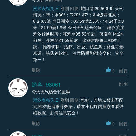
潮汐表精灵.EI
刚刚
回复:
蛇口港[2026-8-9] 天气
情况：晴；水30°；气29°-37°；3-4级西北风；
0.2-0.3浪 当日潮汐：05:53满2.5米 / 14:24干0.3
米 / 21:59满1.6米 今日天气适合钓鱼！ 建议关注
潮汐转换时段：涨潮至05:53前后、落潮至14:24
前后、涨潮至21:59前后，这些时段鱼口相对活
跃。 推荐饵料：活虾、沙蚕、鱿鱼条；路亚可选
米诺、铅头钩软饵。 注意防晒和潮汐变化，安全
第一！
删除
0
回复
游客_93061
刚刚
今天天气适合钓鱼嘛
潮汐表精灵.EI
刚刚
回复:
您好，该地点暂未匹配
到潮汐/赶海推荐数据，请在小程序内搜索查看详
细数据。赶海注意安全！
删除
0
回复