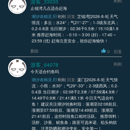
游客_33033
刚刚
止锚湾几点适合赶海
潮汐表精灵.EI
刚刚
回复:
芷锚湾[2026-8-9] 天气
情况：多云；水24°；气21°-27°；1-3级东北风；
0.2-0.8浪 当日潮汐：02:36干0.5米 / 15:10满1.9
米 推荐赶海时间： - 0:10 ~ 3:00 (好) - 17:40 ~
23:59 (优) 赶海注意安全，祝你赶海愉快！
删除
0
回复
游客_64078
刚刚
今天适合钓鱼吗
潮汐表精灵.EI
刚刚
回复:
厦门[2026-8-9] 天气情
况：小雨；水30°；气29°-33°；2-3级西风；0.2-
0.4浪 当日潮汐：02:08干2.3米 / 07:59满4.9米 /
14:49干0.9米 / 21:41满5.1米 今日天气适合钓
鱼！ 建议关注潮汐转换时段：落潮至02:08前后、
涨潮至07:59前后、落潮至14:49前后、涨潮至
21:41前后，这些时段鱼口相对活跃。 推荐饵料：
活虾、沙蚕、鱿鱼条；路亚可选米诺、铅头钩软
饵。 注意防晒和潮汐变化，安全第一！