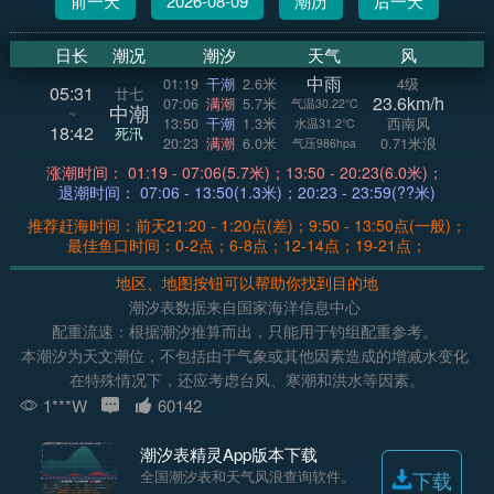
前一天
2026-08-09
潮历
后一天
日长
潮况
潮汐
天气
风
中雨
01:19
干潮
2.6米
4级
05:31
廿七
23.6km/h
07:06
满潮
5.7米
气温30.22°C
中潮
~
13:50
干潮
1.3米
西南风
水温31.2°C
18:42
死汛
20:23
满潮
6.0米
0.71米浪
气压986hpa
涨潮时间： 01:19 - 07:06(5.7米)；13:50 - 20:23(6.0米)；
退潮时间： 07:06 - 13:50(1.3米)；20:23 - 23:59(??米)
推荐赶海时间：前天21:20 - 1:20点(差)；9:50 - 13:50点(一般)；
最佳鱼口时间：0-2点；6-8点；12-14点；19-21点；
地区、地图按钮可以帮助你找到目的地
潮汐表数据来自国家海洋信息中心
配重流速：根据潮汐推算而出，只能用于钓组配重参考。
本潮汐为天文潮位，不包括由于气象或其他因素造成的增减水变化
在特殊情况下，还应考虑台风、寒潮和洪水等因素。
1***W
60142
潮汐表精灵App版本下载
全国潮汐表和天气风浪查询软件。
下载