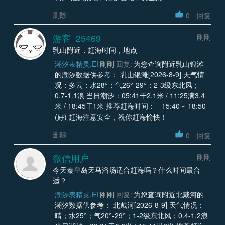
删除
0
回复
游客_25469
刚刚
乳山附近，赶海时间，地点
潮汐表精灵.EI
刚刚
回复:
为您查询附近乳山银滩
的潮汐数据供参考： 乳山银滩[2026-8-9] 天气情
况：多云；水28°；气26°-29°；2-3级东北风；
0.7-1.1浪 当日潮汐：05:41干2.1米 / 11:25满3.4
米 / 18:45干1米 推荐赶海时间： - 15:40 ~ 18:50
(好) 赶海注意安全，祝你赶海愉快！
删除
0
回复
微信用户
刚刚
今天秦皇岛天马浴场适合赶海吗？什么时间最合
适？
潮汐表精灵.EI
刚刚
回复:
为您查询附近北戴河的
潮汐数据供参考： 北戴河[2026-8-9] 天气情况：
晴；水25°；气20°-29°；1-2级东北风；0.4-1.2浪