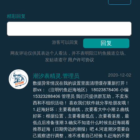
精彩回复
游客可以回复
网友评论仅供其表达个人看法，并不表明阳江钓鱼频道立场。
发贴请遵守
用户许可协议
潮汐表精灵.管理员
2020-12-02
数据异常情况在我的设置里面清理缓存重新打开！
群vx：（注明钓鱼赶海地区） 18023878406 小编
15323288406 管理员 我们只提供群互助，不卖东
西和不组织活动！ 喜欢我们软件就分享给朋友哦！
1.赶海好坏：主要看曲线，次要看大中小潮 2.曲线
好坏：根据位置，主要看最低点，次要看落差，最
低点后准备涨潮 3.确实不知道什么时候去赶海就看
推荐赶海（日期旁边的潮报）吧 4.河道潮汐需要自
己观察进行调整，准不准看自己经验 5.赶海的不要