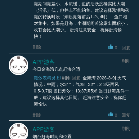
潮期间潮差小、水流缓，鱼的活跃度确实比大潮
（活汛）低，但并非不能钓鱼。建议选择涨潮和落
潮的转换时段（潮起潮落前后1-2小时），鱼口相
对集中。如果是赶海，小潮期间滩涂露出面积小，
收获会比大潮少。 赶海注意安全，祝你赶海愉
快！
删除
0
回复
APP游客
刚刚
今日金海湾几点赶海合适
潮汐表精灵.EI
刚刚
回复:
金海湾[2026-8-9] 天气
情况：中雨；水31°；气28°-32°；2-3级西风；
0.5-0.7浪 当日潮汐：13:37满5米 当日赶海条件一
般，建议选择其他日期。 赶海注意安全，祝你赶
海愉快！
删除
0
回复
APP游客
刚刚
烟台赶海时间和位置