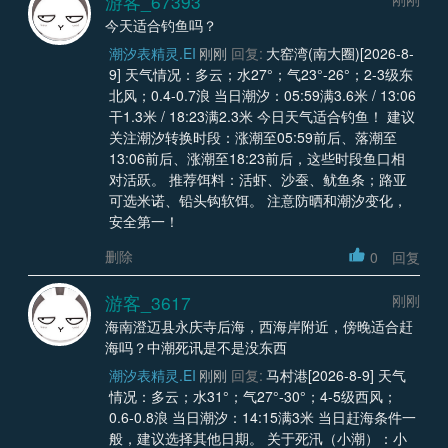
游客_67393
今天适合钓鱼吗？
潮汐表精灵.EI
刚刚
回复:
大窑湾(南大圈)[2026-8-
9] 天气情况：多云；水27°；气23°-26°；2-3级东
北风；0.4-0.7浪 当日潮汐：05:59满3.6米 / 13:06
干1.3米 / 18:23满2.3米 今日天气适合钓鱼！ 建议
关注潮汐转换时段：涨潮至05:59前后、落潮至
13:06前后、涨潮至18:23前后，这些时段鱼口相
对活跃。 推荐饵料：活虾、沙蚕、鱿鱼条；路亚
可选米诺、铅头钩软饵。 注意防晒和潮汐变化，
安全第一！
删除
0
回复
游客_3617
刚刚
海南澄迈县永庆寺后海，西海岸附近，傍晚适合赶
海吗？中潮死讯是不是没东西
潮汐表精灵.EI
刚刚
回复:
马村港[2026-8-9] 天气
情况：多云；水31°；气27°-30°；4-5级西风；
0.6-0.8浪 当日潮汐：14:15满3米 当日赶海条件一
般，建议选择其他日期。 关于死汛（小潮）：小