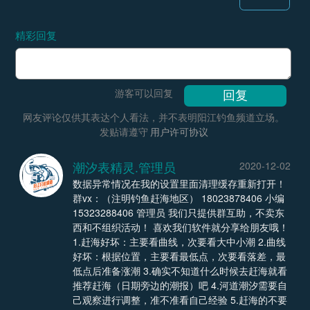
精彩回复
游客可以回复
网友评论仅供其表达个人看法，并不表明阳江钓鱼频道立场。
发贴请遵守
用户许可协议
潮汐表精灵.管理员
2020-12-02
数据异常情况在我的设置里面清理缓存重新打开！
群vx：（注明钓鱼赶海地区） 18023878406 小编
15323288406 管理员 我们只提供群互助，不卖东
西和不组织活动！ 喜欢我们软件就分享给朋友哦！
1.赶海好坏：主要看曲线，次要看大中小潮 2.曲线
好坏：根据位置，主要看最低点，次要看落差，最
低点后准备涨潮 3.确实不知道什么时候去赶海就看
推荐赶海（日期旁边的潮报）吧 4.河道潮汐需要自
己观察进行调整，准不准看自己经验 5.赶海的不要