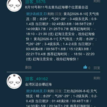
游客_5575
刚刚
8月10号和11号去黄岛赶海哪个位置最合适
潮汐表精灵.EI
刚刚
回复:
黄岛[2026-8-10] 天气情
况：阴；水28°；气26°-28°；3-4级东北风；0.9-
1.4浪 当日潮汐：02:49满3.8米 / 08:58干2米 /
14:09满3.7米 / 21:25干0.7米 推荐赶海时间： -
18:10 ~ 21:30 (优) 赶海注意安全，祝你赶海愉
快！ 黄岛[2026-8-11] 天气情况：大雨；水28°；
气26°-28°；3-4级东风；1.4-2.6浪 当日潮汐：
03:46满4米 / 09:56干1.8米 / 15:12满3.9米 /
22:21干0.4米 推荐赶海时间： - 18:50 ~ 22:20
(优) 赶海注意安全，祝你赶海愉快！
删除
0
回复
游客_49162
刚刚
金湾区适合哪赶海
潮汐表精灵.EI
刚刚
回复:
三灶岛[2026-8-6] 天气
情况：晴；水29°；气26°-29°；1-2级东风；0.2-
0.4浪 当日潮汐：01:48满2米 / 09:48干1米 /
14:33满1.5米 / 20:34干1.2米 推荐赶海时间： -