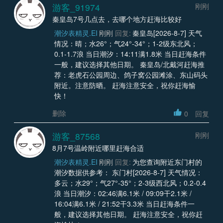
游客_91974
刚刚
秦皇岛7号几点去，去哪个地方赶海比较好
潮汐表精灵.EI
刚刚
回复:
秦皇岛[2026-8-7] 天气
情况：晴；水26°；气24°-34°；1-2级东北风；
0.1-1.7浪 当日潮汐：14:11满1.8米 当日赶海条件
一般，建议选择其他日期。 秦皇岛/北戴河赶海推
荐：老虎石公园周边、鸽子窝公园滩涂、东山码头
附近。注意防晒。 赶海注意安全，祝你赶海愉
快！
删除
0
回复
游客_87568
刚刚
8月7号温岭附近哪里赶海合适
潮汐表精灵.EI
刚刚
回复:
为您查询附近东门村的
潮汐数据供参考： 东门村[2026-8-7] 天气情况：
多云；水29°；气27°-35°；2-3级西北风；0.2-0.4
浪 当日潮汐：02:46满6.1米 / 09:09干2.1米 /
16:04满6.1米 / 21:52干3.3米 当日赶海条件一
般，建议选择其他日期。 赶海注意安全，祝你赶