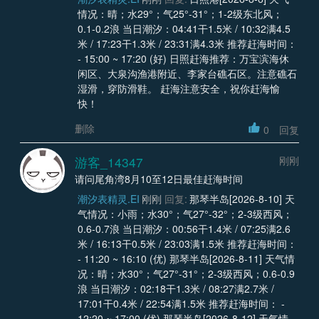
情况：晴；水29°；气25°-31°；1-2级东北风；
0.1-0.2浪 当日潮汐：04:41干1.5米 / 10:32满4.5
米 / 17:23干1.3米 / 23:31满4.3米 推荐赶海时间：
- 15:00 ~ 17:20 (好) 日照赶海推荐：万宝滨海休
闲区、大泉沟渔港附近、李家台礁石区。注意礁石
湿滑，穿防滑鞋。 赶海注意安全，祝你赶海愉
快！
删除
0
回复
游客_14347
刚刚
请问尾角湾8月10至12日最佳赶海时间
潮汐表精灵.EI
刚刚
回复:
那琴半岛[2026-8-10] 天
气情况：小雨；水30°；气27°-32°；2-3级西风；
0.6-0.7浪 当日潮汐：00:56干1.4米 / 07:25满2.6
米 / 16:13干0.5米 / 23:03满1.5米 推荐赶海时间：
- 11:20 ~ 16:10 (优) 那琴半岛[2026-8-11] 天气情
况：晴；水30°；气27°-31°；2-3级西风；0.6-0.9
浪 当日潮汐：02:18干1.3米 / 08:27满2.7米 /
17:01干0.4米 / 22:54满1.5米 推荐赶海时间： -
12:20 ~ 17:00 (优) 那琴半岛[2026-8-12] 天气情