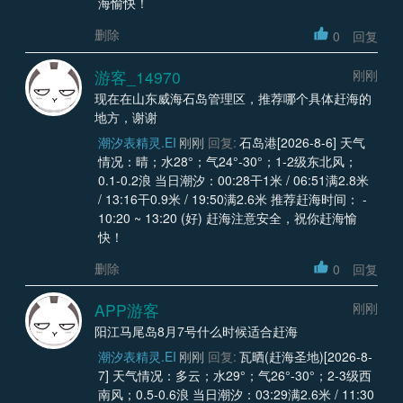
海愉快！
删除
0
回复
游客_14970
刚刚
现在在山东威海石岛管理区，推荐哪个具体赶海的
地方，谢谢
潮汐表精灵.EI
刚刚
回复:
石岛港[2026-8-6] 天气
情况：晴；水28°；气24°-30°；1-2级东北风；
0.1-0.2浪 当日潮汐：00:28干1米 / 06:51满2.8米
/ 13:16干0.9米 / 19:50满2.6米 推荐赶海时间： -
10:20 ~ 13:20 (好) 赶海注意安全，祝你赶海愉
快！
删除
0
回复
APP游客
刚刚
阳江马尾岛8月7号什么时候适合赶海
潮汐表精灵.EI
刚刚
回复:
瓦晒(赶海圣地)[2026-8-
7] 天气情况：多云；水29°；气26°-30°；2-3级西
南风；0.5-0.6浪 当日潮汐：03:29满2.6米 / 11:30