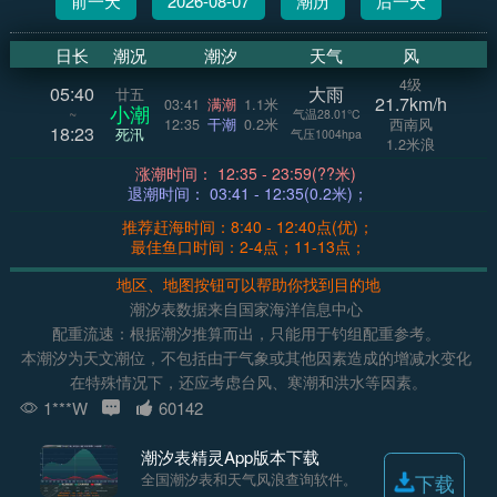
前一天
2026-08-07
潮历
后一天
日长
潮况
潮汐
天气
风
4级
05:40
大雨
廿五
21.7km/h
03:41
满潮
1.1米
小潮
~
气温28.01°C
12:35
干潮
0.2米
西南风
18:23
死汛
气压1004hpa
1.2米浪
涨潮时间： 12:35 - 23:59(??米)
退潮时间： 03:41 - 12:35(0.2米)；
推荐赶海时间：8:40 - 12:40点(优)；
最佳鱼口时间：2-4点；11-13点；
地区、地图按钮可以帮助你找到目的地
潮汐表数据来自国家海洋信息中心
配重流速：根据潮汐推算而出，只能用于钓组配重参考。
本潮汐为天文潮位，不包括由于气象或其他因素造成的增减水变化
在特殊情况下，还应考虑台风、寒潮和洪水等因素。
1***W
60142
潮汐表精灵App版本下载
全国潮汐表和天气风浪查询软件。
下载