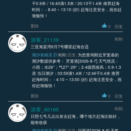
干0.9米 / 16:40满1.5米 / 20:13干1.4米 推荐赶海
时间： - 8:40 ~ 13:10 (好) 赶海注意安全，祝你赶
海愉快！
删除
0
回复
游客_21139
刚刚
三亚海棠湾8月7号哪里赶海合适
潮汐表精灵.EI
刚刚
回复:
为您查询附近牙笼港的
潮汐数据供参考： 牙笼港[2026-8-7] 天气情况：
小雨；水26°；气27°-29°；2-4级西南风；0.9-1.3
浪 当日潮汐：03:59满1.4米 / 12:46干0.4米 推荐
赶海时间： - 4:10 ~ 13:00 (好) 赶海注意安全，祝
你赶海愉快！
删除
0
回复
游客_60185
刚刚
日照七号几点出发去赶海，哪个地方赶海比较好，
能有收获
潮汐表精灵.EI
刚刚
回复:
日照港[2026-8-6] 天气