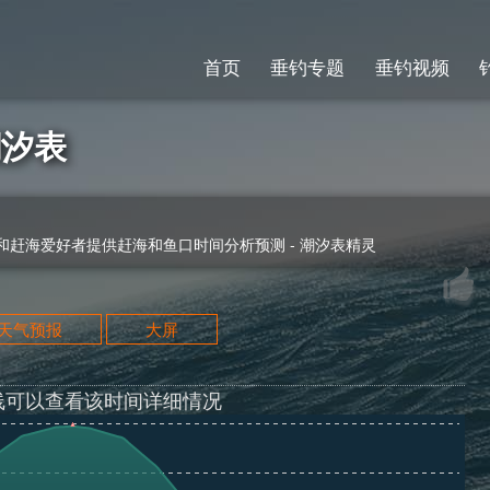
首页
垂钓专题
垂钓视频
潮汐表
赶海爱好者提供赶海和鱼口时间分析预测 - 潮汐表精灵
天天气预报
大屏
线可以查看该时间详细情况