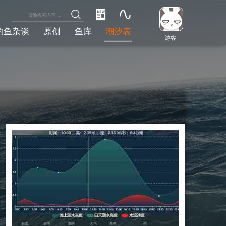
钓鱼杂谈
原创
鱼库
潮汐表
游客