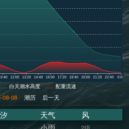
白天潮水高度
配重流速
-08-08
潮历
后一天
汐
天气
风
小雨
2级