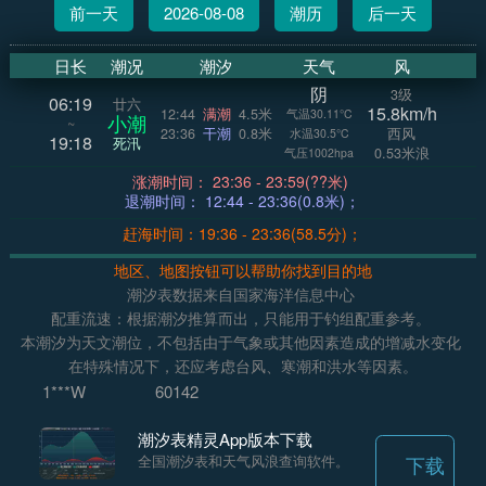
前一天
2026-08-08
潮历
后一天
日长
潮况
潮汐
天气
风
阴
3级
06:19
廿六
15.8km/h
12:44
满潮
4.5米
气温30.11°C
小潮
~
23:36
干潮
0.8米
西风
水温30.5°C
19:18
死汛
0.53米浪
气压1002hpa
涨潮时间： 23:36 - 23:59(??米)
退潮时间： 12:44 - 23:36(0.8米)；
赶海时间：19:36 - 23:36(58.5分)；
地区、地图按钮可以帮助你找到目的地
潮汐表数据来自国家海洋信息中心
配重流速：根据潮汐推算而出，只能用于钓组配重参考。
本潮汐为天文潮位，不包括由于气象或其他因素造成的增减水变化
在特殊情况下，还应考虑台风、寒潮和洪水等因素。
1***W
60142
潮汐表精灵App版本下载
全国潮汐表和天气风浪查询软件。
下载