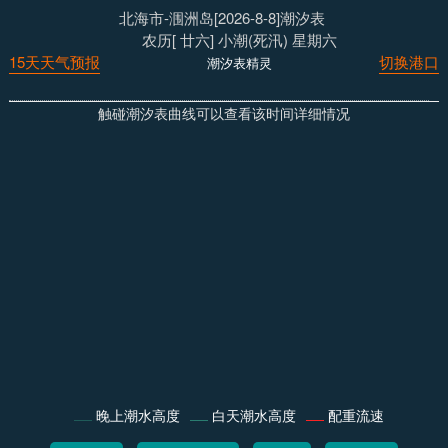
北海市-涠洲岛[2026-8-8]潮汐表
农历[ 廿六] 小潮(死汛) 星期六
15天天气预报
切换港口
潮汐表精灵
触碰潮汐表曲线可以查看该时间详细情况
晚上潮水高度
白天潮水高度
配重流速