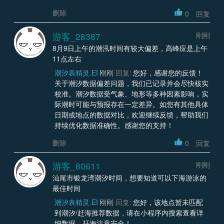
删除
0
回复
游客_28387
刚刚
8月9日上午的潮汛时间有较大偏差，高峰应是上午
11点左右
潮汐表精灵.EI
刚刚
回复:
您好，感谢您的反馈！
关于潮汐数据偏差问题，我们已记录并会尽快核实
校准。潮汐数据受气象、地形等多种因素影响，实
际潮时可能与预报存在一定差异。如您有其他具体
日期或地点的数据对比，欢迎继续反馈，帮助我们
持续优化数据准确性。感谢您的支持！
删除
0
回复
游客_80611
刚刚
汕尾市银龙湾潮汐时间，想要知道可以下海游泳的
最佳时间
潮汐表精灵.EI
刚刚
回复:
您好，该地点暂未匹配
到潮汐/赶海推荐数据，请在小程序内搜索查看详
细数据。赶海注意安全！