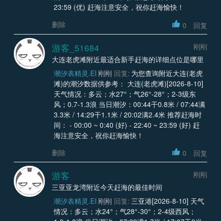
23:59 (优) 赶海注意安全，祝你赶海愉快！
删除
0
回复
游客_51684
刚刚
大连老虎滩附近最适合新手赶海的详细点位是哪里
潮汐表精灵.EI
刚刚
回复:
为您查询附近大连(老虎
滩)的潮汐数据供参考： 大连(老虎滩)[2026-8-10]
天气情况：多云；水27°；气26°-28°；2-3级东
风；0.7-1.3浪 当日潮汐：00:44干0.8米 / 07:44满
3.3米 / 14:29干1.1米 / 20:02满2.4米 推荐赶海时
间： - 00:00 ~ 0:40 (好) - 22:40 ~ 23:59 (好) 赶
海注意安全，祝你赶海愉快！
删除
0
回复
游客
刚刚
三亚亚龙湾附近今天赶海的最佳时间
潮汐表精灵.EI
刚刚
回复:
三亚港[2026-8-10] 天气
情况：多云；水24°；气28°-30°；2-4级西风；