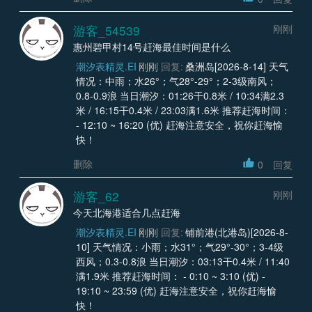
游客_54539
刚刚
惠州碧甲村14号赶海最佳时间是什么
潮汐表精灵.EI
刚刚
回复:
桑洲岛[2026-8-14] 天气
情况：中雨；水26°；气28°-29°；2-3级南风；
0.8-0.9浪 当日潮汐：01:26干0.8米 / 10:34满2.3
米 / 16:15干0.4米 / 23:03满1.6米 推荐赶海时间：
- 12:10 ~ 16:20 (优) 赶海注意安全，祝你赶海愉
快！
删除
0
回复
游客_62
刚刚
今天北海港适合几点赶海
潮汐表精灵.EI
刚刚
回复:
铺前港(北港岛)[2026-8-
10] 天气情况：小雨；水31°；气29°-30°；3-4级
西风；0.3-0.8浪 当日潮汐：03:13干0.4米 / 11:40
满1.9米 推荐赶海时间： - 0:10 ~ 3:10 (优) -
19:10 ~ 23:59 (优) 赶海注意安全，祝你赶海愉
快！