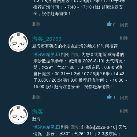
1.3-1.8浪 当日潮汐：07:29满1.7米 / 17:07干0米
推荐赶海时间： - 7:40 ~ 17:10 (优) 赶海注意安
全，祝你赶海愉快！
删除
0
回复
游客_26769
刚刚
威海市有礁石的小朋友赶海的地方和时间推荐
潮汐表精灵.EI
刚刚
回复:
为您查询附近威海港的
潮汐数据供参考： 威海港[2026-8-10] 天气情况：
阴；水29°；气27°-28°；3-4级东风；0.6-0.9浪
当日潮汐：00:31干1.2米 / 07:26满2.5米 / 14:43
干0.6米 / 20:54满1.9米 推荐赶海时间： - 10:30 ~
15:00 (好) 赶海注意安全，祝你赶海愉快！
删除
1
回复
游客
刚刚
赶海
潮汐表精灵.EI
刚刚
回复:
红海港[2026-8-10] 天气
情况：多云；水30°；气26°-31°；2-3级东风；