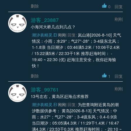
删除
0
回复
游客_23887
刚刚
小海河大桥几点到几点？
潮汐表精灵.EI
刚刚
回复:
岚山港[2026-8-10] 天气
情况：小雨；水29°；气27°-28°；3-4级东北风；
1-1.8浪 当日潮汐：03:46满5.2米 / 10:06干2.4米
/ 15:22满5米 / 22:33干1米 推荐赶海时间： -
19:40 ~ 22:30 (优) 赶海注意安全，祝你赶海愉
快！
删除
1
回复
游客_99761
刚刚
13号左右，黄岛区赶海点求推荐
潮汐表精灵.EI
刚刚
回复:
为您查询附近黄岛的潮
汐数据供参考： 黄岛[2026-8-13] 天气情况：中
雨；水27°；气27°-28°；3-4级东风；0.4-0.9浪
当日潮汐：05:05满4.3米 / 11:29干1.4米 / 16:47
满4.3米 / 23:53干0.3米 推荐赶海时间： - 20:10 ~