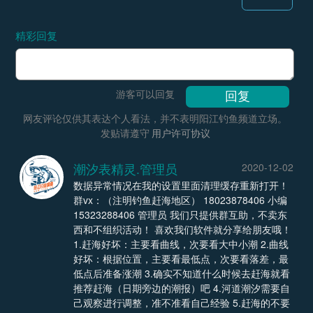
精彩回复
游客可以回复
网友评论仅供其表达个人看法，并不表明阳江钓鱼频道立场。
发贴请遵守
用户许可协议
潮汐表精灵.管理员
2020-12-02
数据异常情况在我的设置里面清理缓存重新打开！
群vx：（注明钓鱼赶海地区） 18023878406 小编
15323288406 管理员 我们只提供群互助，不卖东
西和不组织活动！ 喜欢我们软件就分享给朋友哦！
1.赶海好坏：主要看曲线，次要看大中小潮 2.曲线
好坏：根据位置，主要看最低点，次要看落差，最
低点后准备涨潮 3.确实不知道什么时候去赶海就看
推荐赶海（日期旁边的潮报）吧 4.河道潮汐需要自
己观察进行调整，准不准看自己经验 5.赶海的不要