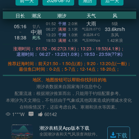
前一天
2026-08-10
潮历
后一天
日长
潮况
潮汐
天气
风
大雨
01:52
干潮
2.0米
5级
05:16
廿八
33.6km/h
06:27
满潮
3.1米
气温28.07°C
中潮
~
13:23
干潮
1.0米
东风
水温28.4°C
18:38
死汛
19:53
满潮
4.1米
1.42米浪
气压993hpa
涨潮时间： 01:52 - 06:27(3.1米)；13:23 - 19:53(4.1米)；
退潮时间： 06:27 - 13:23(1.0米)；19:53 - 23:59(??米)
推荐赶海时间：前天21:50 - 1:50点(差)；9:20 - 13:20点(一般)；
最佳鱼口时间：0-2点；5-7点；12-14点；18-20点；
地区、地图按钮可以帮助你找到目的地
潮汐表数据来自国家海洋信息中心
配重流速：根据潮汐推算而出，只能用于钓组配重参考。
本潮汐为天文潮位，不包括由于气象或其他因素造成的增减水变化
在特殊情况下，还应考虑台风、寒潮和洪水等因素。
1***W
60142
潮汐表精灵App版本下载
全国潮汐表和天气风浪查询软件。
下载