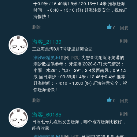
干0.9米 / 16:40满1.5米 / 20:13干1.4米 推荐赶海
时间： - 8:40 ~ 13:10 (好) 赶海注意安全，祝你赶
海愉快！
删除
0
回复
游客_21139
刚刚
三亚海棠湾8月7号哪里赶海合适
潮汐表精灵.EI
刚刚
回复:
为您查询附近牙笼港的
潮汐数据供参考： 牙笼港[2026-8-7] 天气情况：
小雨；水26°；气27°-29°；2-4级西南风；0.9-1.3
浪 当日潮汐：03:59满1.4米 / 12:46干0.4米 推荐
赶海时间： - 4:10 ~ 13:00 (好) 赶海注意安全，祝
你赶海愉快！
删除
0
回复
游客_60185
刚刚
日照七号几点出发去赶海，哪个地方赶海比较好，
能有收获
潮汐表精灵.EI
刚刚
回复:
日照港[2026-8-6] 天气