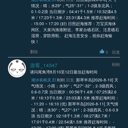
情况：晴；水29°；气25°-31°；1-2级东北风；
0.1-0.2浪 当日潮汐：04:41干1.5米 / 10:32满4.5
米 / 17:23干1.3米 / 23:31满4.3米 推荐赶海时间：
- 15:00 ~ 17:20 (好) 日照赶海推荐：万宝滨海休
闲区、大泉沟渔港附近、李家台礁石区。注意礁石
湿滑，穿防滑鞋。 赶海注意安全，祝你赶海愉
快！
删除
0
回复
游客_14347
刚刚
请问尾角湾8月10至12日最佳赶海时间
潮汐表精灵.EI
刚刚
回复:
那琴半岛[2026-8-10] 天
气情况：小雨；水30°；气27°-32°；2-3级西风；
0.6-0.7浪 当日潮汐：00:56干1.4米 / 07:25满2.6
米 / 16:13干0.5米 / 23:03满1.5米 推荐赶海时间：
- 11:20 ~ 16:10 (优) 那琴半岛[2026-8-11] 天气情
况：晴；水30°；气27°-31°；2-3级西风；0.6-0.9
浪 当日潮汐：02:18干1.3米 / 08:27满2.7米 /
17:01干0.4米 / 22:54满1.5米 推荐赶海时间： -
12:20 ~ 17:00 (优) 那琴半岛[2026-8-12] 天气情