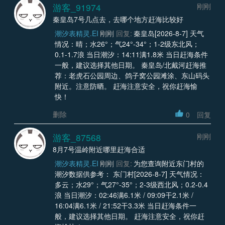
游客_91974
刚刚
秦皇岛7号几点去，去哪个地方赶海比较好
潮汐表精灵.EI
刚刚
回复:
秦皇岛[2026-8-7] 天气
情况：晴；水26°；气24°-34°；1-2级东北风；
0.1-1.7浪 当日潮汐：14:11满1.8米 当日赶海条件
一般，建议选择其他日期。 秦皇岛/北戴河赶海推
荐：老虎石公园周边、鸽子窝公园滩涂、东山码头
附近。注意防晒。 赶海注意安全，祝你赶海愉
快！
删除
0
回复
游客_87568
刚刚
8月7号温岭附近哪里赶海合适
潮汐表精灵.EI
刚刚
回复:
为您查询附近东门村的
潮汐数据供参考： 东门村[2026-8-7] 天气情况：
多云；水29°；气27°-35°；2-3级西北风；0.2-0.4
浪 当日潮汐：02:46满6.1米 / 09:09干2.1米 /
16:04满6.1米 / 21:52干3.3米 当日赶海条件一
般，建议选择其他日期。 赶海注意安全，祝你赶