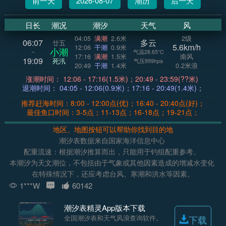
前一天
2026-08-07
潮历
后一天
日长
潮况
潮汐
天气
风
04:05
满潮
2.6米
2级
06:07
多云
廿五
5.6km/h
12:06
干潮
0.9米
小潮
~
气温28.65°C
17:16
满潮
1.5米
南风
19:09
死汛
气压999hpa
20:49
干潮
1.4米
0.2米浪
涨潮时间： 12:06 - 17:16(1.5米)；20:49 - 23:59(??米)
退潮时间： 04:05 - 12:06(0.9米)；17:16 - 20:49(1.4米)；
推荐赶海时间：8:00 - 12:00点(优)；16:40 - 20:40点(好)；
最佳鱼口时间：3-5点；11-13点；16-18点；19-21点；
地区、地图按钮可以帮助你找到目的地
潮汐表数据来自国家海洋信息中心
配重流速：根据潮汐推算而出，只能用于钓组配重参考。
本潮汐为天文潮位，不包括由于气象或其他因素造成的增减水变化
在特殊情况下，还应考虑台风、寒潮和洪水等因素。
1***W
60142
潮汐表精灵App版本下载
全国潮汐表和天气风浪查询软件。
下载