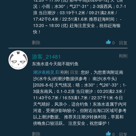
况：小雨；水30°；气27°-31°；2-3级西风；0.7-1
浪 当日潮汐：03:19干1.2米 / 09:21满2.8米 /
17:42干0.4米 / 22:51满1.6米 推荐赶海时间： -
13:20 ~ 18:00 (优) 赶海注意安全，祝你赶海愉
快！
删除
0
回复
游客_21481
刚刚
东渔水道今天能不能钓鱼
潮汐表精灵.EI
刚刚
回复:
您好，为您查询附近南
沙(水牛头)的潮汐数据供参考： 南沙(水牛头)
[2026-8-6] 天气情况：晴；水30°；气26°-33°；1-
3级东南风；0.1-0.2浪 当日潮汐：03:20满2.3米 /
11:43干0.7米 / 16:53满1.7米 / 22:37干1米 今日
天气晴好，风浪小，适合钓鱼！东渔水道属于内河
河道，受潮汐影响较小，但附近出海口区域可参考
以上潮汐数据。 推荐关注潮汐转换时段，早晨和
傍晚鱼口较活跃。 注意安全，祝您爆护！
删除
0
回复