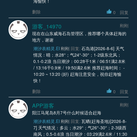
海愉快！
删除
0
回复
游客_14970
刚刚
现在在山东威海石岛管理区，推荐哪个具体赶海的
地方，谢谢
潮汐表精灵.EI
刚刚
回复:
石岛港[2026-8-6] 天气
情况：晴；水28°；气24°-30°；1-2级东北风；
0.1-0.2浪 当日潮汐：00:28干1米 / 06:51满2.8米
/ 13:16干0.9米 / 19:50满2.6米 推荐赶海时间： -
10:20 ~ 13:20 (好) 赶海注意安全，祝你赶海愉
快！
删除
0
回复
APP游客
刚刚
阳江马尾岛8月7号什么时候适合赶海
潮汐表精灵.EI
刚刚
回复:
瓦晒(赶海圣地)[2026-8-
7] 天气情况：多云；水29°；气26°-30°；2-3级西
南风；0.5-0.6浪 当日潮汐：03:29满2.6米 / 11:30