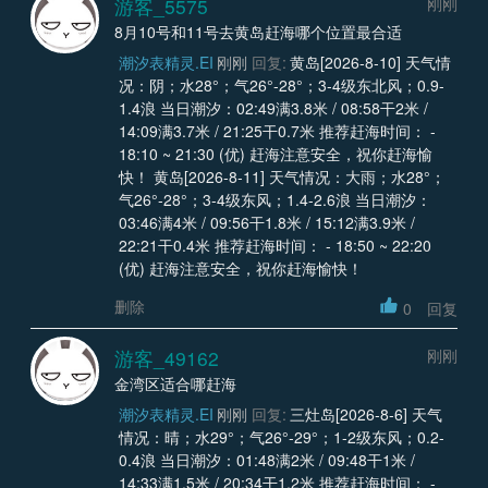
游客_5575
刚刚
8月10号和11号去黄岛赶海哪个位置最合适
潮汐表精灵.EI
刚刚
回复:
黄岛[2026-8-10] 天气情
况：阴；水28°；气26°-28°；3-4级东北风；0.9-
1.4浪 当日潮汐：02:49满3.8米 / 08:58干2米 /
14:09满3.7米 / 21:25干0.7米 推荐赶海时间： -
18:10 ~ 21:30 (优) 赶海注意安全，祝你赶海愉
快！ 黄岛[2026-8-11] 天气情况：大雨；水28°；
气26°-28°；3-4级东风；1.4-2.6浪 当日潮汐：
03:46满4米 / 09:56干1.8米 / 15:12满3.9米 /
22:21干0.4米 推荐赶海时间： - 18:50 ~ 22:20
(优) 赶海注意安全，祝你赶海愉快！
删除
0
回复
游客_49162
刚刚
金湾区适合哪赶海
潮汐表精灵.EI
刚刚
回复:
三灶岛[2026-8-6] 天气
情况：晴；水29°；气26°-29°；1-2级东风；0.2-
0.4浪 当日潮汐：01:48满2米 / 09:48干1米 /
14:33满1.5米 / 20:34干1.2米 推荐赶海时间： -