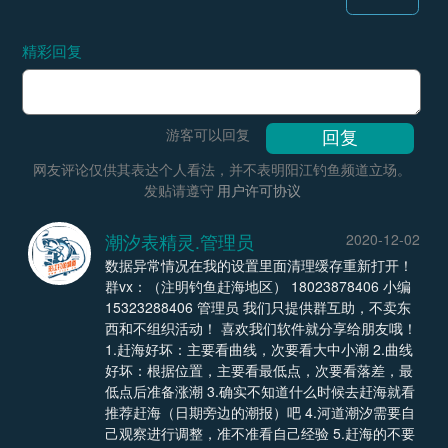
精彩回复
游客可以回复
网友评论仅供其表达个人看法，并不表明阳江钓鱼频道立场。
发贴请遵守
用户许可协议
潮汐表精灵.管理员
2020-12-02
数据异常情况在我的设置里面清理缓存重新打开！
群vx：（注明钓鱼赶海地区） 18023878406 小编
15323288406 管理员 我们只提供群互助，不卖东
西和不组织活动！ 喜欢我们软件就分享给朋友哦！
1.赶海好坏：主要看曲线，次要看大中小潮 2.曲线
好坏：根据位置，主要看最低点，次要看落差，最
低点后准备涨潮 3.确实不知道什么时候去赶海就看
推荐赶海（日期旁边的潮报）吧 4.河道潮汐需要自
己观察进行调整，准不准看自己经验 5.赶海的不要