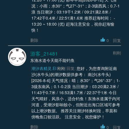
况：小雨；水30°；气27°-31°；2-3级西风；0.7-1
浪 当日潮汐：03:19干1.2米 / 09:21满2.8米 /
17:42干0.4米 / 22:51满1.6米 推荐赶海时间： -
13:20 ~ 18:00 (优) 赶海注意安全，祝你赶海愉
快！
删除
0
回复
游客_21481
刚刚
东渔水道今天能不能钓鱼
潮汐表精灵.EI
刚刚
回复:
您好，为您查询附近南
沙(水牛头)的潮汐数据供参考： 南沙(水牛头)
[2026-8-6] 天气情况：晴；水30°；气26°-33°；1-
3级东南风；0.1-0.2浪 当日潮汐：03:20满2.3米 /
11:43干0.7米 / 16:53满1.7米 / 22:37干1米 今日
天气晴好，风浪小，适合钓鱼！东渔水道属于内河
河道，受潮汐影响较小，但附近出海口区域可参考
以上潮汐数据。 推荐关注潮汐转换时段，早晨和
傍晚鱼口较活跃。 注意安全，祝您爆护！
删除
0
回复