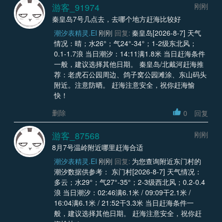
游客_91974
刚刚
秦皇岛7号几点去，去哪个地方赶海比较好
潮汐表精灵.EI
刚刚
回复:
秦皇岛[2026-8-7] 天气
情况：晴；水26°；气24°-34°；1-2级东北风；
0.1-1.7浪 当日潮汐：14:11满1.8米 当日赶海条件
一般，建议选择其他日期。 秦皇岛/北戴河赶海推
荐：老虎石公园周边、鸽子窝公园滩涂、东山码头
附近。注意防晒。 赶海注意安全，祝你赶海愉
快！
删除
0
回复
游客_87568
刚刚
8月7号温岭附近哪里赶海合适
潮汐表精灵.EI
刚刚
回复:
为您查询附近东门村的
潮汐数据供参考： 东门村[2026-8-7] 天气情况：
多云；水29°；气27°-35°；2-3级西北风；0.2-0.4
浪 当日潮汐：02:46满6.1米 / 09:09干2.1米 /
16:04满6.1米 / 21:52干3.3米 当日赶海条件一
般，建议选择其他日期。 赶海注意安全，祝你赶