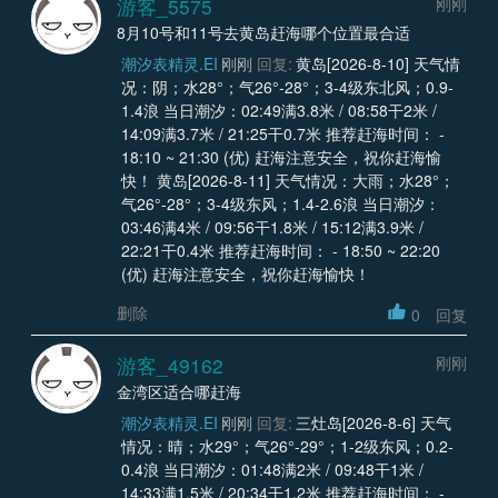
游客_5575
刚刚
8月10号和11号去黄岛赶海哪个位置最合适
潮汐表精灵.EI
刚刚
回复:
黄岛[2026-8-10] 天气情
况：阴；水28°；气26°-28°；3-4级东北风；0.9-
1.4浪 当日潮汐：02:49满3.8米 / 08:58干2米 /
14:09满3.7米 / 21:25干0.7米 推荐赶海时间： -
18:10 ~ 21:30 (优) 赶海注意安全，祝你赶海愉
快！ 黄岛[2026-8-11] 天气情况：大雨；水28°；
气26°-28°；3-4级东风；1.4-2.6浪 当日潮汐：
03:46满4米 / 09:56干1.8米 / 15:12满3.9米 /
22:21干0.4米 推荐赶海时间： - 18:50 ~ 22:20
(优) 赶海注意安全，祝你赶海愉快！
删除
0
回复
游客_49162
刚刚
金湾区适合哪赶海
潮汐表精灵.EI
刚刚
回复:
三灶岛[2026-8-6] 天气
情况：晴；水29°；气26°-29°；1-2级东风；0.2-
0.4浪 当日潮汐：01:48满2米 / 09:48干1米 /
14:33满1.5米 / 20:34干1.2米 推荐赶海时间： -