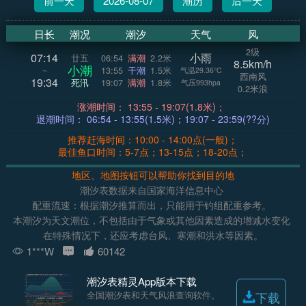
前一天
2026-08-07
潮历
后一天
日长
潮况
潮汐
天气
风
2级
07:14
小雨
廿五
06:54
满潮
2.2米
8.5km/h
小潮
~
13:55
干潮
1.5米
气温29.36°C
西南风
19:34
死汛
19:07
满潮
1.8米
气压993hpa
0.2米浪
涨潮时间： 13:55 - 19:07(1.8米)；
退潮时间： 06:54 - 13:55(1.5米)；19:07 - 23:59(??分)
推荐赶海时间：10:00 - 14:00点(一般)；
最佳鱼口时间：5-7点；13-15点；18-20点；
地区、地图按钮可以帮助你找到目的地
潮汐表数据来自国家海洋信息中心
配重流速：根据潮汐推算而出，只能用于钓组配重参考。
本潮汐为天文潮位，不包括由于气象或其他因素造成的增减水变化
在特殊情况下，还应考虑台风、寒潮和洪水等因素。
1***W
60142
潮汐表精灵App版本下载
全国潮汐表和天气风浪查询软件。
下载