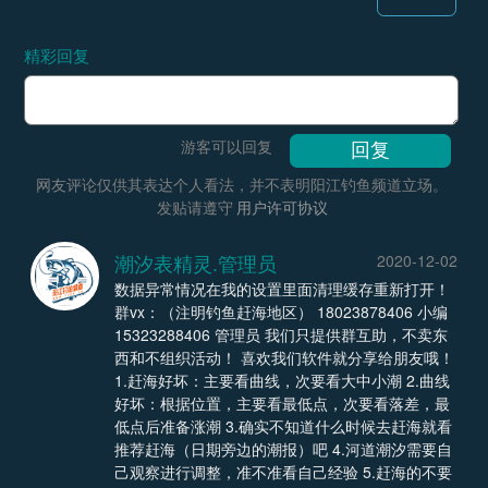
精彩回复
游客可以回复
网友评论仅供其表达个人看法，并不表明阳江钓鱼频道立场。
发贴请遵守
用户许可协议
潮汐表精灵.管理员
2020-12-02
数据异常情况在我的设置里面清理缓存重新打开！
群vx：（注明钓鱼赶海地区） 18023878406 小编
15323288406 管理员 我们只提供群互助，不卖东
西和不组织活动！ 喜欢我们软件就分享给朋友哦！
1.赶海好坏：主要看曲线，次要看大中小潮 2.曲线
好坏：根据位置，主要看最低点，次要看落差，最
低点后准备涨潮 3.确实不知道什么时候去赶海就看
推荐赶海（日期旁边的潮报）吧 4.河道潮汐需要自
己观察进行调整，准不准看自己经验 5.赶海的不要