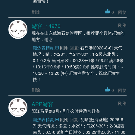
海愉快！
删除
0
回复
游客_14970
刚刚
现在在山东威海石岛管理区，推荐哪个具体赶海的
地方，谢谢
潮汐表精灵.EI
刚刚
回复:
石岛港[2026-8-6] 天气
情况：晴；水28°；气24°-30°；1-2级东北风；
0.1-0.2浪 当日潮汐：00:28干1米 / 06:51满2.8米
/ 13:16干0.9米 / 19:50满2.6米 推荐赶海时间： -
10:20 ~ 13:20 (好) 赶海注意安全，祝你赶海愉
快！
删除
0
回复
APP游客
刚刚
阳江马尾岛8月7号什么时候适合赶海
潮汐表精灵.EI
刚刚
回复:
瓦晒(赶海圣地)[2026-8-
7] 天气情况：多云；水29°；气26°-30°；2-3级西
南风；0.5-0.6浪 当日潮汐：03:29满2.6米 / 11:30