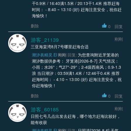
干0.9米 / 16:40满1.5米 / 20:13干1.4米 推荐赶海
时间： - 8:40 ~ 13:10 (好) 赶海注意安全，祝你赶
海愉快！
删除
0
回复
游客_21139
刚刚
三亚海棠湾8月7号哪里赶海合适
潮汐表精灵.EI
刚刚
回复:
为您查询附近牙笼港的
潮汐数据供参考： 牙笼港[2026-8-7] 天气情况：
小雨；水26°；气27°-29°；2-4级西南风；0.9-1.3
浪 当日潮汐：03:59满1.4米 / 12:46干0.4米 推荐
赶海时间： - 4:10 ~ 13:00 (好) 赶海注意安全，祝
你赶海愉快！
删除
0
回复
游客_60185
刚刚
日照七号几点出发去赶海，哪个地方赶海比较好，
能有收获
潮汐表精灵.EI
刚刚
回复:
日照港[2026-8-6] 天气