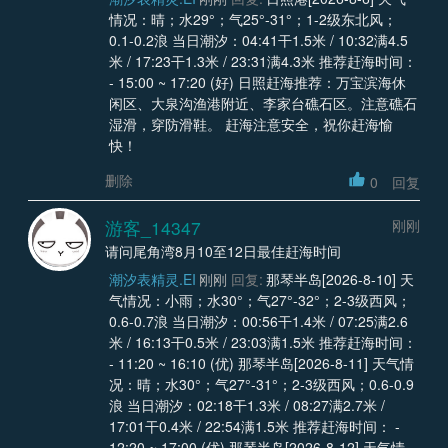
情况：晴；水29°；气25°-31°；1-2级东北风；
0.1-0.2浪 当日潮汐：04:41干1.5米 / 10:32满4.5
米 / 17:23干1.3米 / 23:31满4.3米 推荐赶海时间：
- 15:00 ~ 17:20 (好) 日照赶海推荐：万宝滨海休
闲区、大泉沟渔港附近、李家台礁石区。注意礁石
湿滑，穿防滑鞋。 赶海注意安全，祝你赶海愉
快！
删除
0
回复
游客_14347
刚刚
请问尾角湾8月10至12日最佳赶海时间
潮汐表精灵.EI
刚刚
回复:
那琴半岛[2026-8-10] 天
气情况：小雨；水30°；气27°-32°；2-3级西风；
0.6-0.7浪 当日潮汐：00:56干1.4米 / 07:25满2.6
米 / 16:13干0.5米 / 23:03满1.5米 推荐赶海时间：
- 11:20 ~ 16:10 (优) 那琴半岛[2026-8-11] 天气情
况：晴；水30°；气27°-31°；2-3级西风；0.6-0.9
浪 当日潮汐：02:18干1.3米 / 08:27满2.7米 /
17:01干0.4米 / 22:54满1.5米 推荐赶海时间： -
12:20 ~ 17:00 (优) 那琴半岛[2026-8-12] 天气情