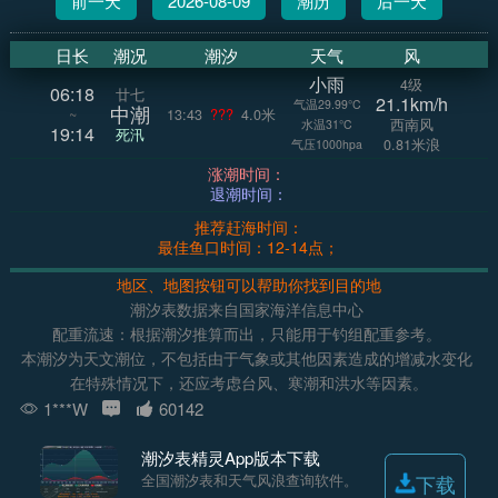
前一天
2026-08-09
潮历
后一天
日长
潮况
潮汐
天气
风
小雨
4级
06:18
廿七
21.1km/h
气温29.99°C
中潮
~
13:43
???
4.0米
西南风
水温31°C
19:14
死汛
0.81米浪
气压1000hpa
涨潮时间：
退潮时间：
推荐赶海时间：
最佳鱼口时间：12-14点；
地区、地图按钮可以帮助你找到目的地
潮汐表数据来自国家海洋信息中心
配重流速：根据潮汐推算而出，只能用于钓组配重参考。
本潮汐为天文潮位，不包括由于气象或其他因素造成的增减水变化
在特殊情况下，还应考虑台风、寒潮和洪水等因素。
1***W
60142
潮汐表精灵App版本下载
全国潮汐表和天气风浪查询软件。
下载