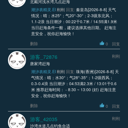
北戴河浅水湾几点赶海
潮汐表精灵.EI
刚刚
回复:
秦皇岛[2026-8-8] 天气
情况：晴；水25°；气20°-30°；2-3级东北风；
1.1-2浪 当日潮汐：00:22干0.7米 / 14:55满1.9米
当日赶海条件一般，建议选择其他日期。 赶海注
意安全，祝你赶海愉快！
删除
0
回复
游客_72876
刚刚
唐家湾赶海
潮汐表精灵.EI
刚刚
回复:
珠海(香洲)[2026-8-8] 天
气情况：晴；水30°；气28°-35°；1-2级西风；
0.3-0.4浪 当日潮汐：04:53满2.3米 / 13:01干0.6
米 推荐赶海时间： - 8:30 ~ 13:00 (好) 赶海注意
安全，祝你赶海愉快！
删除
0
回复
游客_42035
刚刚
沙湾水道几点钓鱼合适