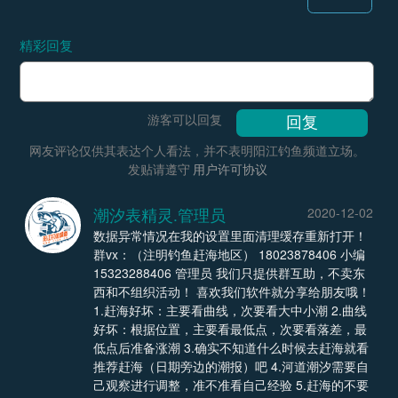
精彩回复
游客可以回复
网友评论仅供其表达个人看法，并不表明阳江钓鱼频道立场。
发贴请遵守
用户许可协议
潮汐表精灵.管理员
2020-12-02
数据异常情况在我的设置里面清理缓存重新打开！
群vx：（注明钓鱼赶海地区） 18023878406 小编
15323288406 管理员 我们只提供群互助，不卖东
西和不组织活动！ 喜欢我们软件就分享给朋友哦！
1.赶海好坏：主要看曲线，次要看大中小潮 2.曲线
好坏：根据位置，主要看最低点，次要看落差，最
低点后准备涨潮 3.确实不知道什么时候去赶海就看
推荐赶海（日期旁边的潮报）吧 4.河道潮汐需要自
己观察进行调整，准不准看自己经验 5.赶海的不要