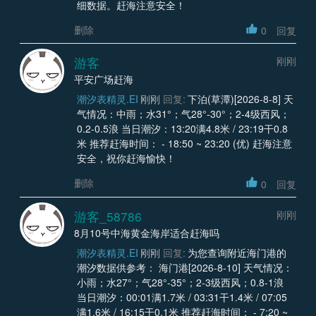
细数据。赶海注意安全！
删除
0
回复
游客
刚刚
平安广场赶海
潮汐表精灵.EI
刚刚
回复:
下泊(草潭)[2026-8-8] 天
气情况：中雨；水31°；气28°-30°；2-4级西风；
0.2-0.5浪 当日潮汐：13:20满4.8米 / 23:19干0.8
米 推荐赶海时间： - 18:50 ~ 23:20 (优) 赶海注意
安全，祝你赶海愉快！
删除
0
回复
游客_58786
刚刚
8月10号中海黄金海岸适合赶海吗
潮汐表精灵.EI
刚刚
回复:
为您查询附近海门港的
潮汐数据供参考： 海门港[2026-8-10] 天气情况：
小雨；水27°；气28°-35°；2-3级西风；0.8-1浪
当日潮汐：00:01满1.7米 / 03:31干1.4米 / 07:05
满1.6米 / 16:15干0.1米 推荐赶海时间： - 7:20 ~