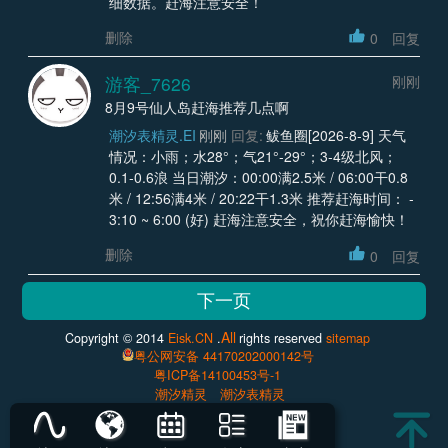
细数据。赶海注意安全！
删除
0
回复
游客_7626
刚刚
8月9号仙人岛赶海推荐几点啊
潮汐表精灵.EI
刚刚
回复:
鲅鱼圈[2026-8-9] 天气
情况：小雨；水28°；气21°-29°；3-4级北风；
0.1-0.6浪 当日潮汐：00:00满2.5米 / 06:00干0.8
米 / 12:56满4米 / 20:22干1.3米 推荐赶海时间： -
3:10 ~ 6:00 (好) 赶海注意安全，祝你赶海愉快！
删除
0
回复
All
Copyright © 2014
Eisk.CN
.
rights reserved
sitemap
粤公网安备 44170202000142号
粤ICP备14100453号-1
潮汐精灵
潮汐表精灵