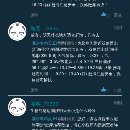
16:20 (优) 赶海注意安全，祝你赶海愉快！
删除
0
回复
游客_72835
刚刚
威海，明天什么地方适合赶海，几点去
潮汐表精灵.EI
刚刚
回复:
为您查询附近双岛西山
(赶海圣地)的潮汐数据供参考： 双岛西山(赶海圣
地)[2026-8-9] 天气情况：多云；水29°；气
26°-28°；3-5级东北风；0.4-0.7浪 当日潮汐：
06:11满2.4米 / 13:42干0.8米 / 19:28满1.8米 推荐
赶海时间： - 9:20 ~ 13:40 (好) 赶海注意安全，祝
你赶海愉快！
删除
0
回复
游客_76390
刚刚
生物岛这边潮汐明天最小是什么时候
潮汐表精灵.EI
刚刚
回复:
您好，该地点暂未匹配
到潮汐/赶海推荐数据，请在小程序内搜索查看详