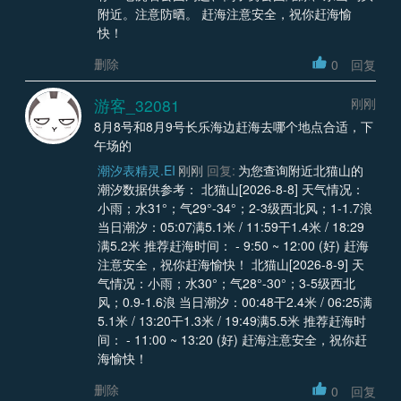
附近。注意防晒。 赶海注意安全，祝你赶海愉
快！
删除
0
回复
游客_32081
刚刚
8月8号和8月9号长乐海边赶海去哪个地点合适，下
午场的
潮汐表精灵.EI
刚刚
回复:
为您查询附近北猫山的
潮汐数据供参考： 北猫山[2026-8-8] 天气情况：
小雨；水31°；气29°-34°；2-3级西北风；1-1.7浪
当日潮汐：05:07满5.1米 / 11:59干1.4米 / 18:29
满5.2米 推荐赶海时间： - 9:50 ~ 12:00 (好) 赶海
注意安全，祝你赶海愉快！ 北猫山[2026-8-9] 天
气情况：小雨；水30°；气28°-30°；3-5级西北
风；0.9-1.6浪 当日潮汐：00:48干2.4米 / 06:25满
5.1米 / 13:20干1.3米 / 19:49满5.5米 推荐赶海时
间： - 11:00 ~ 13:20 (好) 赶海注意安全，祝你赶
海愉快！
删除
0
回复