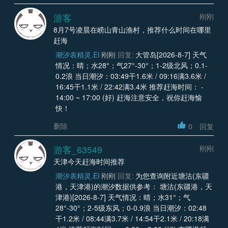
游客
刚刚
8月7号凌晨在崂山青山渔村，推荐什么时间在哪里
赶海
潮汐表精灵.EI
刚刚
回复:
大管岛[2026-8-7] 天气
情况：晴；水28°；气27°-30°；1-2级北风；0.1-
0.2浪 当日潮汐：03:49干1.6米 / 09:16满3.6米 /
16:45干1.1米 / 22:42满3.4米 推荐赶海时间： -
14:00 ~ 17:00 (好) 赶海注意安全，祝你赶海愉
快！
删除
0
回复
游客_63549
刚刚
天津今天赶海时间推荐
潮汐表精灵.EI
刚刚
回复:
为您查询附近塘沽(东疆
港，天津港)的潮汐数据供参考： 塘沽(东疆港，天
津港)[2026-8-7] 天气情况：晴；水31°；气
28°-30°；2-5级东风；0-0.9浪 当日潮汐：02:48
干1.2米 / 08:44满3.7米 / 14:54干2.1米 / 20:18满