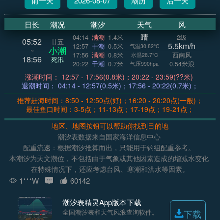
前一天
2026-08-07
潮历
后一天
日长
潮况
潮汐
天气
风
晴
04:14
满潮
1.4米
2级
05:52
廿五
5.5km/h
12:57
干潮
0.5米
气温30.82°C
小潮
~
17:56
满潮
0.8米
西南风
水温28.7°C
18:56
死汛
20:22
干潮
0.7米
0.54米浪
气压990hpa
涨潮时间： 12:57 - 17:56(0.8米)；20:22 - 23:59(??米)
退潮时间： 04:14 - 12:57(0.5米)；17:56 - 20:22(0.7米)；
推荐赶海时间：8:50 - 12:50点(好)；16:20 - 20:20点(一般)；
最佳鱼口时间：3-5点；11-13点；17-19点；19-21点；
地区、地图按钮可以帮助你找到目的地
潮汐表数据来自国家海洋信息中心
配重流速：根据潮汐推算而出，只能用于钓组配重参考。
本潮汐为天文潮位，不包括由于气象或其他因素造成的增减水变化
在特殊情况下，还应考虑台风、寒潮和洪水等因素。
1***W
60142
潮汐表精灵App版本下载
全国潮汐表和天气风浪查询软件。
下载