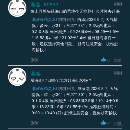
游客_60692
刚刚
象山县墙头镇海山屿营地今天推荐什么时候去赶海
潮汐表精灵.EI
刚刚
回复:
西泽[2026-8-7] 天气情
况：多云；水31°；气27°-34°；2-3级西北风；
0.2-0.8浪 当日潮汐：02:26满4米 / 08:29干1.5米
/ 15:52满4.1米 / 21:02干2.4米 当日赶海条件一
般，建议选择其他日期。 赶海注意安全，祝你赶
海愉快！
删除
0
回复
游客
刚刚
威海8月7日哪个地方赶海比较好？
潮汐表精灵.EI
刚刚
回复:
威海港[2026-8-7] 天气
情况：晴；水30°；气27°-30°；2-5级西北风；
0.1-0.4浪 当日潮汐：03:38满2.5米 / 10:14干0.9
米 / 16:23满1.9米 / 21:55干1米 推荐赶海时间： -
9:20 ~ 13:40 (好) 赶海注意安全，祝你赶海愉快！
删除
0
回复