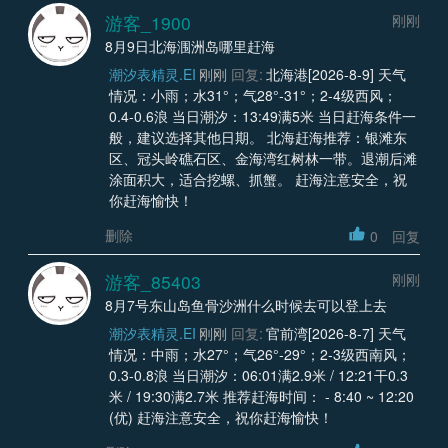
游客_1900
刚刚
8月9日北海涠洲岛哪里赶海
潮汐表精灵.EI
刚刚
回复:
北海港[2026-8-9] 天气
情况：小雨；水31°；气28°-31°；2-4级西风；
0.4-0.6浪 当日潮汐：13:49满5米 当日赶海条件一
般，建议选择其他日期。 北海赶海推荐：银滩东
区、冠头岭礁石区、金海湾红树林一带。退潮后滩
涂面积大，适合挖螺、抓蟹。 赶海注意安全，祝
你赶海愉快！
删除
0
回复
游客_85403
刚刚
8月7号东山岛鱼骨沙洲什么时候去可以登上去
潮汐表精灵.EI
刚刚
回复:
官前湾[2026-8-7] 天气
情况：中雨；水27°；气26°-29°；2-3级西南风；
0.3-0.8浪 当日潮汐：06:01满2.9米 / 12:21干0.3
米 / 19:30满2.7米 推荐赶海时间： - 8:40 ~ 12:20
(优) 赶海注意安全，祝你赶海愉快！