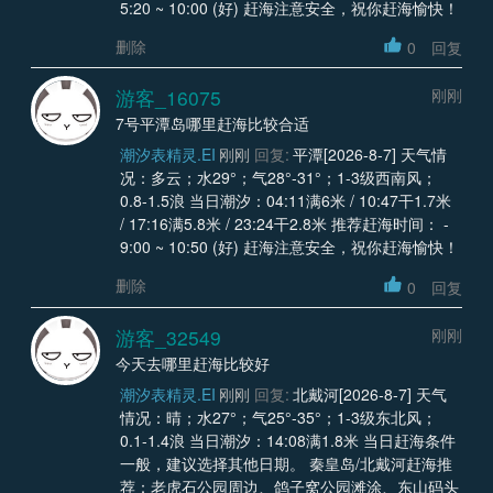
5:20 ~ 10:00 (好) 赶海注意安全，祝你赶海愉快！
删除
0
回复
游客_16075
刚刚
7号平潭岛哪里赶海比较合适
潮汐表精灵.EI
刚刚
回复:
平潭[2026-8-7] 天气情
况：多云；水29°；气28°-31°；1-3级西南风；
0.8-1.5浪 当日潮汐：04:11满6米 / 10:47干1.7米
/ 17:16满5.8米 / 23:24干2.8米 推荐赶海时间： -
9:00 ~ 10:50 (好) 赶海注意安全，祝你赶海愉快！
删除
0
回复
游客_32549
刚刚
今天去哪里赶海比较好
潮汐表精灵.EI
刚刚
回复:
北戴河[2026-8-7] 天气
情况：晴；水27°；气25°-35°；1-3级东北风；
0.1-1.4浪 当日潮汐：14:08满1.8米 当日赶海条件
一般，建议选择其他日期。 秦皇岛/北戴河赶海推
荐：老虎石公园周边、鸽子窝公园滩涂、东山码头