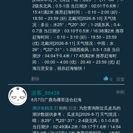
2级东北风；0.5-1浪 当日潮汐：02:01干0.6米 /
15:41满2米 推荐赶海时间： - 0:10 ~ 2:00 (好) -
18:50 ~ 23:59 (好) 北戴河[2026-8-10] 天气情
况：多云；水25°；气20°-30°；1-2级东风；0.4-
0.7浪 当日潮汐：03:10干0.5米 / 16:38满2米 推荐
赶海时间： - 0:10 ~ 3:10 (好) - 19:50 ~ 23:59
(优) 北戴河[2026-8-11] 天气情况：中雨；水
26°；气22°-31°；1-2级西南风；0.5-1.3浪 当日
潮汐：04:04干0.4米 / 17:45满2米 推荐赶海时
间： - 00:00 ~ 4:00 (优) - 20:40 ~ 23:59 (优) 赶
海注意安全，祝你赶海愉快！
删除
0
回复
游客_88438
刚刚
8月7日广鹿岛哪里适合赶海
潮汐表精灵.EI
刚刚
回复:
为您查询附近瓜皮岛的
潮汐数据供参考： 瓜皮岛[2026-8-7] 天气情况：
晴；水29°；气25°-31°；2-4级北风；0.1-0.6浪
当日潮汐：02:49满4.2米 / 09:17干1.6米 / 14:54
满3.4米 / 21:17干1.1米 推荐赶海时间： - 18:50 ~