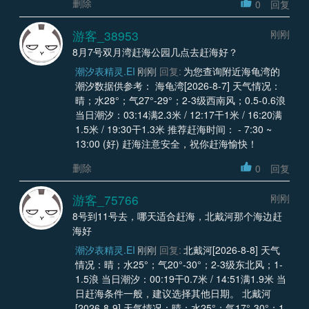
删除
0
回复
游客_38953
刚刚
8月7号双月湾赶海公园几点去赶海好？
潮汐表精灵.EI
刚刚
回复:
为您查询附近海龟湾的
潮汐数据供参考： 海龟湾[2026-8-7] 天气情况：
晴；水28°；气27°-29°；2-3级西南风；0.5-0.6浪
当日潮汐：03:14满2.3米 / 12:17干1米 / 16:20满
1.5米 / 19:30干1.3米 推荐赶海时间： - 7:30 ~
13:00 (好) 赶海注意安全，祝你赶海愉快！
删除
0
回复
游客_75766
刚刚
8号到11号去，哪天适合赶海，北戴河那个海边赶
海好
潮汐表精灵.EI
刚刚
回复:
北戴河[2026-8-8] 天气
情况：晴；水25°；气20°-30°；2-3级东北风；1-
1.5浪 当日潮汐：00:19干0.7米 / 14:51满1.9米 当
日赶海条件一般，建议选择其他日期。 北戴河
[2026-8-9] 天气情况：晴；水25°；气17°-30°；1-