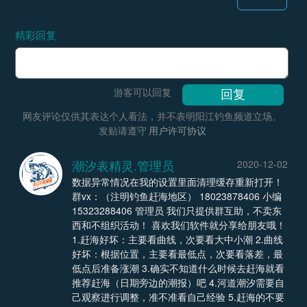
精彩回复
游客可以回复
网友评论仅供其表达个人看法，并不表明阳江钓鱼频道立场。
发贴请遵守
用户许可协议
潮汐表精灵.管理员
2020-12-02
数据异常情况在我的设置里面清理缓存重新打开！
群vx：（注明钓鱼赶海地区） 18023878406 小编
15323288406 管理员 我们只提供群互助，不卖东
西和不组织活动！ 喜欢我们软件就分享给朋友哦！
1.赶海好坏：主要看曲线，次要看大中小潮 2.曲线
好坏：根据位置，主要看最低点，次要看落差，最
低点后准备涨潮 3.确实不知道什么时候去赶海就看
推荐赶海（日期旁边的潮报）吧 4.河道潮汐需要自
己观察进行调整，准不准看自己经验 5.赶海的不要