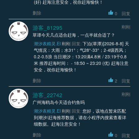
(好) 赶海注意安全，祝你赶海愉快！
删除
0
回复
游客_81295
刚刚
草谭今天几点适合赶海，一点半就合适了？
潮汐表精灵.EI
刚刚
回复:
下泊(草潭)[2026-8-8] 天
气情况：大雨；水31°；气28°-33°；2-4级西风；
0.2-0.5浪 当日潮汐：13:20满4.8米 / 23:19干0.8
米 推荐赶海时间： - 18:50 ~ 23:20 (优) 赶海注意
安全，祝你赶海愉快！
删除
2
回复
游客_22742
刚刚
广州海鸥岛今天适合钓鱼吗
潮汐表精灵.EI
刚刚
回复:
您好，该地点暂未匹配
到潮汐/赶海推荐数据，请在小程序内搜索查看详
细数据。赶海注意安全！
删除
0
回复