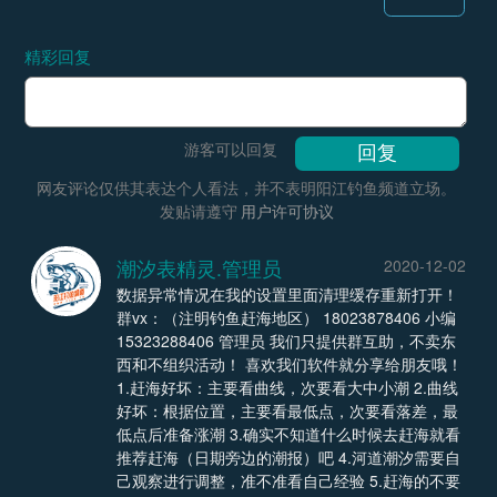
精彩回复
游客可以回复
网友评论仅供其表达个人看法，并不表明阳江钓鱼频道立场。
发贴请遵守
用户许可协议
潮汐表精灵.管理员
2020-12-02
数据异常情况在我的设置里面清理缓存重新打开！
群vx：（注明钓鱼赶海地区） 18023878406 小编
15323288406 管理员 我们只提供群互助，不卖东
西和不组织活动！ 喜欢我们软件就分享给朋友哦！
1.赶海好坏：主要看曲线，次要看大中小潮 2.曲线
好坏：根据位置，主要看最低点，次要看落差，最
低点后准备涨潮 3.确实不知道什么时候去赶海就看
推荐赶海（日期旁边的潮报）吧 4.河道潮汐需要自
己观察进行调整，准不准看自己经验 5.赶海的不要