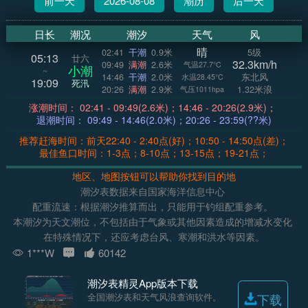
前一天
2026-08-08
潮历
后一天
日长
潮况
潮汐
天气
风
晴
02:41
干潮
0.9米
5级
05:13
廿六
32.3km/h
09:49
满潮
2.6米
气温27.7°C
小潮
~
14:46
干潮
2.0米
东北风
水温28.45°C
19:09
死汛
20:26
满潮
2.9米
1.32米浪
气压1011hpa
涨潮时间： 02:41 - 09:49(2.6米)；14:46 - 20:26(2.9米)；
退潮时间： 09:49 - 14:46(2.0米)；20:26 - 23:59(??米)
推荐赶海时间：前天22:40 - 2:40点(好)；10:50 - 14:50点(差)；
最佳鱼口时间：1-3点；8-10点；13-15点；19-21点；
地区、地图按钮可以帮助你找到目的地
潮汐表数据来自国家海洋信息中心
配重流速：根据潮汐推算而出，只能用于钓组配重参考。
本潮汐为天文潮位，不包括由于气象或其他因素造成的增减水变化
在特殊情况下，还应考虑台风、寒潮和洪水等因素。
1***W
60142
潮汐表精灵App版本下载
全国潮汐表和天气风浪查询软件。
下载