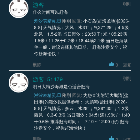
游客
刚刚
什么时间可以赶海
潮汐表精灵.EI
刚刚
回复:
小石岛(赶海圣地)[2026-
8-8] 天气情况：大风；水31°；气27°-29°；4-5级
北风；1.5-2浪 当日潮汐：23:59干1米 / 05:23满
1.5米 / 11:26干0.7米 / 18:44满2.1米 当日赶海条
件一般，建议选择其他日期。 赶海注意安全，祝
你赶海愉快！
删除
0
回复
游客_51479
刚刚
明日大梅沙海滩是否适合赶海
潮汐表精灵.EI
刚刚
回复:
为您查询附近大鹏湾(盐
田港)的潮汐数据供参考： 大鹏湾(盐田港)[2026-
8-8] 天气情况：多云；水28°；气28°-35°；1-2级
西风；0.3-0.3浪 当日潮汐：04:51满1.9米 / 11:40
干0.6米 推荐赶海时间： - 7:10 ~ 12:00 (好) 赶海
注意安全，祝你赶海愉快！
删除
0
回复