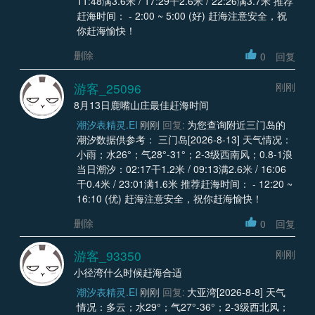
11:48满3.6米 / 17:29干2.6米 / 22:26满3.7米 推荐
赶海时间： - 2:00 ~ 5:00 (好) 赶海注意安全，祝
你赶海愉快！
删除
0
回复
游客_25096
刚刚
8月13日鹿嘴山庄最佳赶海时间
潮汐表精灵.EI
刚刚
回复:
为您查询附近三门岛的
潮汐数据供参考： 三门岛[2026-8-13] 天气情况：
小雨；水26°；气28°-31°；2-3级西南风；0.8-1浪
当日潮汐：02:17干1.2米 / 09:13满2.6米 / 16:06
干0.4米 / 23:01满1.6米 推荐赶海时间： - 12:20 ~
16:10 (优) 赶海注意安全，祝你赶海愉快！
删除
0
回复
游客_93350
刚刚
小径湾什么时候赶海合适
潮汐表精灵.EI
刚刚
回复:
大亚湾[2026-8-8] 天气
情况：多云；水29°；气27°-36°；2-3级西北风；