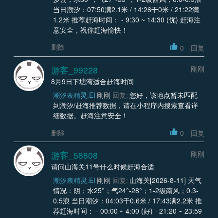
当日潮汐：07:50满2.1米 / 14:26干0米 / 21:22满
1.2米 推荐赶海时间： - 9:30 ~ 14:30 (优) 赶海注
意安全，祝你赶海愉快！
删除
0
回复
游客_99228
刚刚
8月9日下塘湾适合赶海时间
潮汐表精灵.EI
刚刚
回复:
您好，该地点暂未匹配
到潮汐/赶海推荐数据，请在小程序内搜索查看详
细数据。赶海注意安全！
删除
0
回复
游客_58808
刚刚
请问山海关11号什么时候赶海合适
潮汐表精灵.EI
刚刚
回复:
山海关[2026-8-11] 天气
情况：阴；水25°；气24°-28°；1-2级南风；0.3-
0.5浪 当日潮汐：04:03干0.6米 / 17:43满2.2米 推
荐赶海时间： - 00:00 ~ 4:00 (好) - 21:20 ~ 23:59