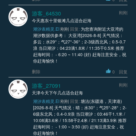
游客_64530
刚刚
今天惠东十里银滩几点适合赶海
潮汐表精灵.EI
刚刚
回复:
为您查询附近大亚湾的
潮汐数据供参考： 大亚湾[2026-8-8] 天气情况：
多云；水29°；气27°-36°；2-3级西北风；0.5-0.7
浪 当日潮汐：04:23满1.8米 / 11:35干0.5米 推荐
赶海时间： - 6:20 ~ 11:40 (好) 赶海注意安全，祝
你赶海愉快！
删除
0
回复
游客_27091
刚刚
天津今天下午几点适合赶海
潮汐表精灵.EI
刚刚
回复:
塘沽(东疆港，天津港)
[2026-8-8] 天气情况：晴；水30°；气25°-28°；2-
6级东北风；0.4-0.9浪 当日潮汐：03:46干1.1米 /
10:08满3.6米 / 15:58干2.4米 / 21:13满3.9米 推荐
赶海时间： - 1:00 ~ 3:50 (好) 赶海注意安全，祝
你赶海愉快！