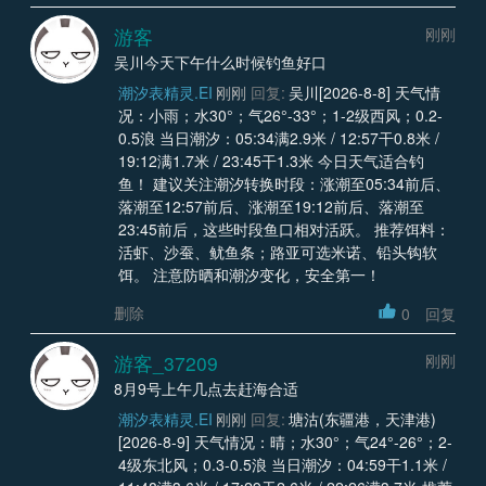
游客
刚刚
吴川今天下午什么时候钓鱼好口
潮汐表精灵.EI
刚刚
回复:
吴川[2026-8-8] 天气情
况：小雨；水30°；气26°-33°；1-2级西风；0.2-
0.5浪 当日潮汐：05:34满2.9米 / 12:57干0.8米 /
19:12满1.7米 / 23:45干1.3米 今日天气适合钓
鱼！ 建议关注潮汐转换时段：涨潮至05:34前后、
落潮至12:57前后、涨潮至19:12前后、落潮至
23:45前后，这些时段鱼口相对活跃。 推荐饵料：
活虾、沙蚕、鱿鱼条；路亚可选米诺、铅头钩软
饵。 注意防晒和潮汐变化，安全第一！
删除
0
回复
游客_37209
刚刚
8月9号上午几点去赶海合适
潮汐表精灵.EI
刚刚
回复:
塘沽(东疆港，天津港)
[2026-8-9] 天气情况：晴；水30°；气24°-26°；2-
4级东北风；0.3-0.5浪 当日潮汐：04:59干1.1米 /