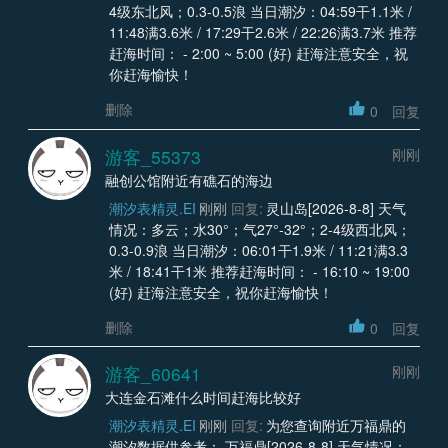
4级东北风；0.3-0.5浪 当日潮汐：04:59干1.1米 /
11:48满3.6米 / 17:29干2.6米 / 22:26满3.7米 推荐
赶海时间： - 2:00 ~ 5:00 (好) 赶海注意安全，祝
你赶海愉快！
删除
0
回复
游客_55373
刚刚
融创公馆附近有礁石的海边
潮汐表精灵.EI
刚刚
回复:
灵山岛[2026-8-8] 天气
情况：多云；水30°；气27°-32°；2-4级西北风；
0.3-0.9浪 当日潮汐：06:01干1.9米 / 11:21满3.3
米 / 18:41干1米 推荐赶海时间： - 16:10 ~ 19:00
(好) 赶海注意安全，祝你赶海愉快！
删除
0
回复
游客_60641
刚刚
大连金石滩什么时间赶海比较好
潮汐表精灵.EI
刚刚
回复:
为您查询附近万福鼎的
潮汐数据供参考： 万福鼎[2026-8-8] 天气情况：