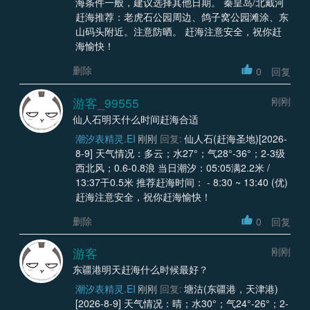
海条件一般，建议选择其他日期。 秦皇岛/北戴河
赶海推荐：老虎石公园周边、鸽子窝公园滩涂、东
山码头附近。注意防晒。 赶海注意安全，祝你赶
海愉快！
删除
0
回复
游客_99555
刚刚
仙人石明天什么时间赶海合适
潮汐表精灵.EI
刚刚
回复:
仙人石(赶海圣地)[2026-
8-9] 天气情况：多云；水27°；气28°-36°；2-3级
西北风；0.6-0.8浪 当日潮汐：05:05满2.2米 /
13:37干0.5米 推荐赶海时间： - 8:30 ~ 13:40 (优)
赶海注意安全，祝你赶海愉快！
删除
0
回复
游客
刚刚
东疆港明天赶海什么时候最好？
潮汐表精灵.EI
刚刚
回复:
塘沽(东疆港，天津港)
[2026-8-9] 天气情况：晴；水30°；气24°-26°；2-