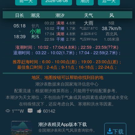
前一天
2026-08-08
潮历
后一天
日长
潮况
潮汐
天气
风
大雨
03:22
满潮
4.6米
5级
05:18
廿六
38.7km/h
10:02
干潮
1.7米
气温27.87°C
小潮
~
17:04
满潮
4.8米
西北风
水温28.6°C
18:39
死汛
22:59
干潮
2.7米
1.05米浪
气压991hpa
涨潮时间： 10:02 - 17:04(4.8米)；22:59 - 23:59(??米)
退潮时间： 03:22 - 10:02(1.7米)；17:04 - 22:59(2.7米)；
推荐赶海时间：6:00 - 10:00点(差)；19:00 - 23:00点(差)；
最佳鱼口时间：2-4点；9-11点；16-18点；22-24点；
地区、地图按钮可以帮助你找到目的地
潮汐表数据来自国家海洋信息中心
配重流速：根据潮汐推算而出，只能用于钓组配重参考。
本潮汐为天文潮位，不包括由于气象或其他因素造成的增减水变化
在特殊情况下，还应考虑台风、寒潮和洪水等因素。
1***W
60142
潮汐表精灵App版本下载
全国潮汐表和天气风浪查询软件。
下载