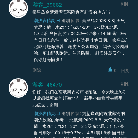
游客_39662
刚刚
秦皇岛金梦海湾海湾附近有赶海的地方吗
潮汐表精灵.EI
刚刚
回复:
秦皇岛[2026-8-8] 天气
情况：晴；水25°；气20°-29°；2-3级东北风；
1.3-2浪 当日潮汐：00:22干0.7米 / 14:55满1.9米
当日赶海条件一般，建议选择其他日期。 秦皇岛/
北戴河赶海推荐：老虎石公园周边、鸽子窝公园滩
涂、东山码头附近。注意防晒。 赶海注意安全，
祝你赶海愉快！
删除
0
回复
游客_46470
刚刚
你好，我们在南戴河农贸市场附近，今天晚上9点
以后想找可靠的赶海地点，新手小白推荐去哪里，
几点去，谢谢
潮汐表精灵.EI
刚刚
回复:
为您查询附近北戴河的
潮汐数据供参考： 北戴河[2026-8-8] 天气情况：
晴；水26°；气21°-30°；2-3级东北风；1-1.7浪
当日潮汐：00:19干0.7米 / 14:51满1.9米 当日赶