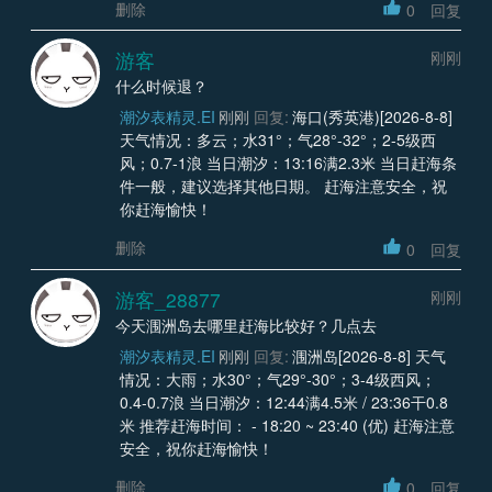
删除
0
回复
游客
刚刚
什么时候退？
潮汐表精灵.EI
刚刚
回复:
海口(秀英港)[2026-8-8]
天气情况：多云；水31°；气28°-32°；2-5级西
风；0.7-1浪 当日潮汐：13:16满2.3米 当日赶海条
件一般，建议选择其他日期。 赶海注意安全，祝
你赶海愉快！
删除
0
回复
游客_28877
刚刚
今天涠洲岛去哪里赶海比较好？几点去
潮汐表精灵.EI
刚刚
回复:
涠洲岛[2026-8-8] 天气
情况：大雨；水30°；气29°-30°；3-4级西风；
0.4-0.7浪 当日潮汐：12:44满4.5米 / 23:36干0.8
米 推荐赶海时间： - 18:20 ~ 23:40 (优) 赶海注意
安全，祝你赶海愉快！
删除
0
回复