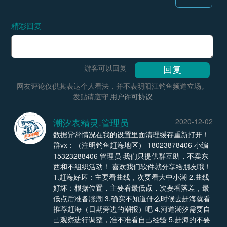
精彩回复
游客可以回复
网友评论仅供其表达个人看法，并不表明阳江钓鱼频道立场。
发贴请遵守
用户许可协议
潮汐表精灵.管理员
2020-12-02
数据异常情况在我的设置里面清理缓存重新打开！
群vx：（注明钓鱼赶海地区） 18023878406 小编
15323288406 管理员 我们只提供群互助，不卖东
西和不组织活动！ 喜欢我们软件就分享给朋友哦！
1.赶海好坏：主要看曲线，次要看大中小潮 2.曲线
好坏：根据位置，主要看最低点，次要看落差，最
低点后准备涨潮 3.确实不知道什么时候去赶海就看
推荐赶海（日期旁边的潮报）吧 4.河道潮汐需要自
己观察进行调整，准不准看自己经验 5.赶海的不要