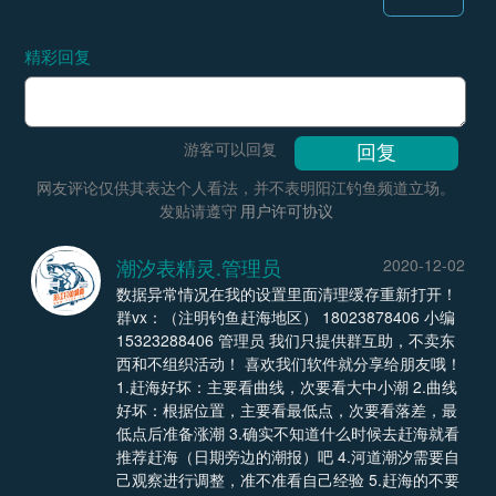
精彩回复
游客可以回复
网友评论仅供其表达个人看法，并不表明阳江钓鱼频道立场。
发贴请遵守
用户许可协议
潮汐表精灵.管理员
2020-12-02
数据异常情况在我的设置里面清理缓存重新打开！
群vx：（注明钓鱼赶海地区） 18023878406 小编
15323288406 管理员 我们只提供群互助，不卖东
西和不组织活动！ 喜欢我们软件就分享给朋友哦！
1.赶海好坏：主要看曲线，次要看大中小潮 2.曲线
好坏：根据位置，主要看最低点，次要看落差，最
低点后准备涨潮 3.确实不知道什么时候去赶海就看
推荐赶海（日期旁边的潮报）吧 4.河道潮汐需要自
己观察进行调整，准不准看自己经验 5.赶海的不要