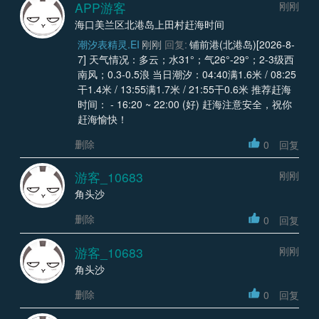
APP游客
刚刚
海口美兰区北港岛上田村赶海时间
潮汐表精灵.EI
刚刚
回复:
铺前港(北港岛)[2026-8-
7] 天气情况：多云；水31°；气26°-29°；2-3级西
南风；0.3-0.5浪 当日潮汐：04:40满1.6米 / 08:25
干1.4米 / 13:55满1.7米 / 21:55干0.6米 推荐赶海
时间： - 16:20 ~ 22:00 (好) 赶海注意安全，祝你
赶海愉快！
删除
0
回复
游客_10683
刚刚
角头沙
删除
0
回复
游客_10683
刚刚
角头沙
删除
0
回复