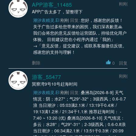
APP游客_11485
刚刚
APP广告太多了，望整理下
潮汐表精灵.EI
刚刚
回复:
您好，感谢您的反馈！
关于广告过多给您带来的困扰，我们深表歉意🙏
我们会将您的意见反馈给运营团队，持续优化用户
体验。 目前建议您在小程序内通过「我的」
→「意见反馈」提交建议，或联系客服微信反馈。
感谢您的支持与理解！
删除
0
回复
游客_55477
刚刚
巽寮湾9号10号赶海时间
潮汐表精灵.EI
刚刚
回复:
桑洲岛[2026-8-9] 天气
情况：阴；水27°；气29°-32°；3级西风；0.6-0.7
浪 当日潮汐：05:03满2.1米 / 13:19干0.4米 /
19:13满1.2米 / 21:34干1.1米 推荐赶海时间： -
7:40 ~ 13:20 (优) 桑洲岛[2026-8-10] 天气情况：
多云；水28°；气29°-31°；2-3级西风；0.6-0.8浪
当日潮汐：06:34满2.1米 / 13:51干0.3米 / 20:09