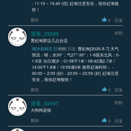
- 11:10 ~ 15:40 (优) 赶海注意安全，祝你赶海愉
快！
删除
0
回复
游客_25095
刚刚
曹妃甸那边几点合适
潮汐表精灵.EI
刚刚
回复:
曹妃甸[2026-8-7] 天气
情况：晴；水30°；气27°-30°；1-6级东北风；0-
1.8浪 当日潮汐：01:58干1米 / 08:42满2.7米 /
14:00干1.8米 / 19:59满3米 推荐赶海时间： -
00:00 ~ 2:00 (好) - 23:50 ~ 23:59 (好) 赶海注意
安全，祝你赶海愉快！
删除
0
回复
游客_92947
刚刚
大狗狗是狼
删除
0
回复