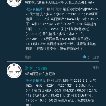
埔前镇北港岛今天晚上和明天晚上适合去赶海吗
潮汐表精灵.EI
刚刚
回复:
铺前港(北港岛)[2026-8-
7] 天气情况：多云；水31°；气26°-29°；2-3级西
南风；0.3-0.5浪 当日潮汐：04:40满1.6米 / 08:25
干1.4米 / 13:55满1.7米 / 21:55干0.6米 推荐赶海
时间： - 16:20 ~ 22:00 (好) 铺前港(北港岛)
[2026-8-8] 天气情况：多云；水31°；气
28°-30°；2-4级西南风；0.2-0.8浪 当日潮汐：
14:11满1.8米 当日赶海条件一般，建议选择其他
日期。 赶海注意安全，祝你赶海愉快！
删除
0
回复
游客_13869
刚刚
8月8日适合几点赶海
潮汐表精灵.EI
刚刚
回复:
日照港[2026-8-8] 天气
情况：多云；水29°；气25°-32°；2-3级北风；
0.4-1浪 当日潮汐：00:51满4.3米 / 06:57干2.1米
/ 12:37满4.2米 / 19:42干1.1米 推荐赶海时间： -
17:00 ~ 19:40 (好) 赶海注意安全，祝你赶海愉
快！