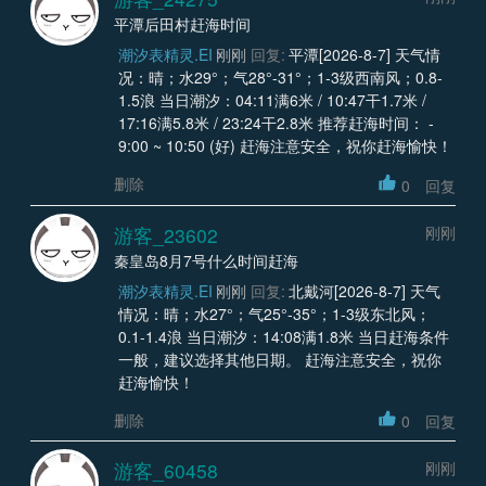
平潭后田村赶海时间
潮汐表精灵.EI
刚刚
回复:
平潭[2026-8-7] 天气情
况：晴；水29°；气28°-31°；1-3级西南风；0.8-
1.5浪 当日潮汐：04:11满6米 / 10:47干1.7米 /
17:16满5.8米 / 23:24干2.8米 推荐赶海时间： -
9:00 ~ 10:50 (好) 赶海注意安全，祝你赶海愉快！
删除
0
回复
游客_23602
刚刚
秦皇岛8月7号什么时间赶海
潮汐表精灵.EI
刚刚
回复:
北戴河[2026-8-7] 天气
情况：晴；水27°；气25°-35°；1-3级东北风；
0.1-1.4浪 当日潮汐：14:08满1.8米 当日赶海条件
一般，建议选择其他日期。 赶海注意安全，祝你
赶海愉快！
删除
0
回复
游客_60458
刚刚