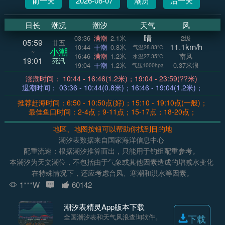
前一天
2026-08-07
潮历
后一天
日长
潮况
潮汐
天气
风
晴
03:36
满潮
2.1米
2级
05:59
廿五
11.1km/h
10:44
干潮
0.8米
气温28.83°C
小潮
~
16:46
满潮
1.2米
南风
水温27.35°C
19:01
死汛
19:04
干潮
1.2米
0.37米浪
气压1000hpa
涨潮时间： 10:44 - 16:46(1.2米)；19:04 - 23:59(??米)
退潮时间： 03:36 - 10:44(0.8米)；16:46 - 19:04(1.2米)；
推荐赶海时间：6:50 - 10:50点(好)；15:10 - 19:10点(一般)；
最佳鱼口时间：2-4点；9-11点；15-17点；18-20点；
地区、地图按钮可以帮助你找到目的地
潮汐表数据来自国家海洋信息中心
配重流速：根据潮汐推算而出，只能用于钓组配重参考。
本潮汐为天文潮位，不包括由于气象或其他因素造成的增减水变化
在特殊情况下，还应考虑台风、寒潮和洪水等因素。
1***W
60142
潮汐表精灵App版本下载
全国潮汐表和天气风浪查询软件。
下载