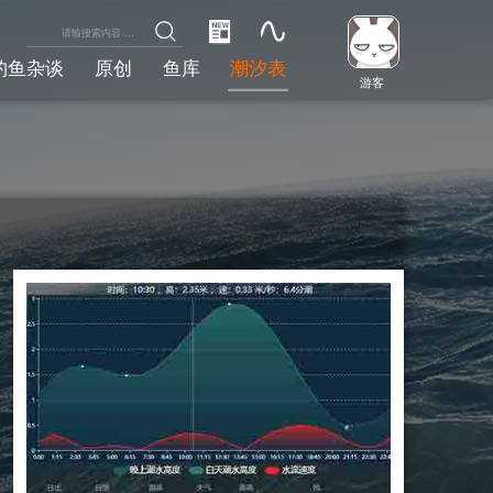
钓鱼杂谈
原创
鱼库
潮汐表
游客