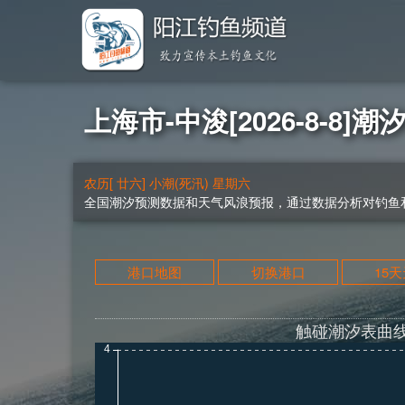
上海市-中浚[2026-8-8]潮
农历[ 廿六] 小潮(死汛) 星期六
全国潮汐预测数据和天气风浪预报，通过数据分析对钓鱼和
港口地图
切换港口
15
触碰潮汐表曲