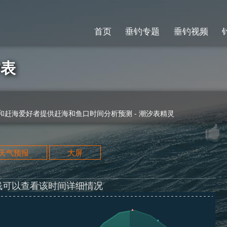
首页
垂钓专题
垂钓视频
汐表
赶海爱好者提供赶海和鱼口时间分析预测 - 潮汐表精灵
天天气预报
大屏
线可以查看该时间详细情况