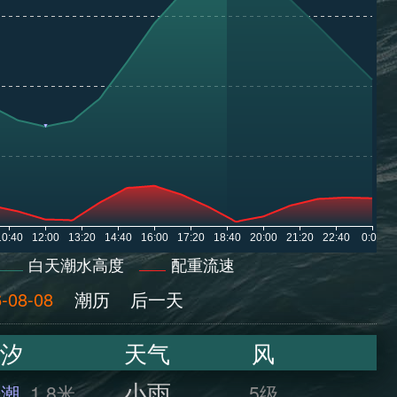
白天潮水高度
配重流速
-08-08
潮历
后一天
汐
天气
风
小雨
干潮
1.8米
5级