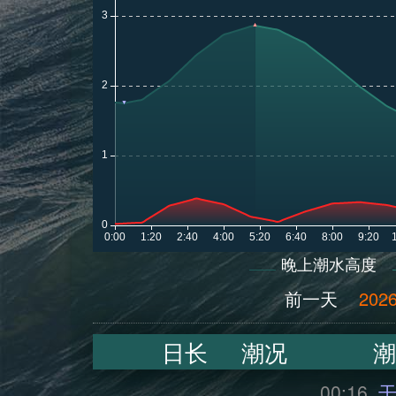
晚上潮水高度
前一天
2026
日长
潮况
潮
00:16