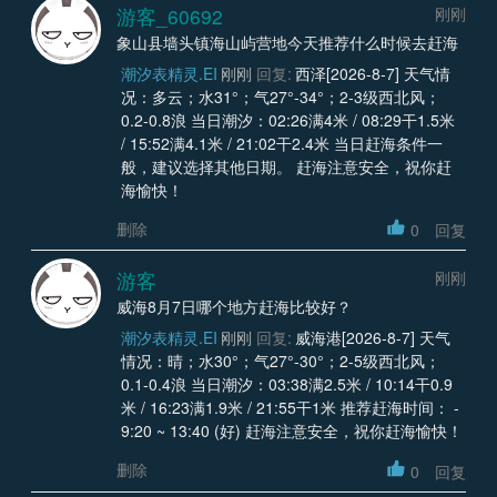
游客_60692
刚刚
象山县墙头镇海山屿营地今天推荐什么时候去赶海
潮汐表精灵.EI
刚刚
回复:
西泽[2026-8-7] 天气情
况：多云；水31°；气27°-34°；2-3级西北风；
0.2-0.8浪 当日潮汐：02:26满4米 / 08:29干1.5米
/ 15:52满4.1米 / 21:02干2.4米 当日赶海条件一
般，建议选择其他日期。 赶海注意安全，祝你赶
海愉快！
删除
0
回复
游客
刚刚
威海8月7日哪个地方赶海比较好？
潮汐表精灵.EI
刚刚
回复:
威海港[2026-8-7] 天气
情况：晴；水30°；气27°-30°；2-5级西北风；
0.1-0.4浪 当日潮汐：03:38满2.5米 / 10:14干0.9
米 / 16:23满1.9米 / 21:55干1米 推荐赶海时间： -
9:20 ~ 13:40 (好) 赶海注意安全，祝你赶海愉快！
删除
0
回复