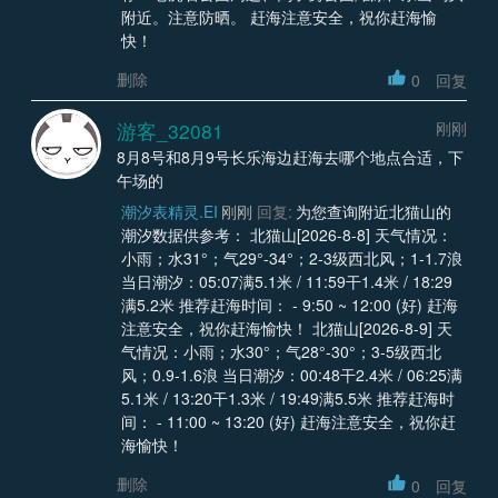
附近。注意防晒。 赶海注意安全，祝你赶海愉
快！
删除
0
回复
游客_32081
刚刚
8月8号和8月9号长乐海边赶海去哪个地点合适，下
午场的
潮汐表精灵.EI
刚刚
回复:
为您查询附近北猫山的
潮汐数据供参考： 北猫山[2026-8-8] 天气情况：
小雨；水31°；气29°-34°；2-3级西北风；1-1.7浪
当日潮汐：05:07满5.1米 / 11:59干1.4米 / 18:29
满5.2米 推荐赶海时间： - 9:50 ~ 12:00 (好) 赶海
注意安全，祝你赶海愉快！ 北猫山[2026-8-9] 天
气情况：小雨；水30°；气28°-30°；3-5级西北
风；0.9-1.6浪 当日潮汐：00:48干2.4米 / 06:25满
5.1米 / 13:20干1.3米 / 19:49满5.5米 推荐赶海时
间： - 11:00 ~ 13:20 (好) 赶海注意安全，祝你赶
海愉快！
删除
0
回复