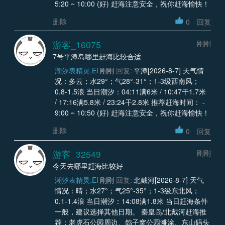
5:20 ~ 10:00 (好) 赶海注意安全，祝你赶海愉快！
删除
0
回复
游客_16075
刚刚
7号平潭岛哪里赶海比较合适
潮汐表精灵.EI
刚刚
回复:
平潭[2026-8-7] 天气情
况：多云；水29°；气28°-31°；1-3级西南风；
0.8-1.5浪 当日潮汐：04:11满6米 / 10:47干1.7米
/ 17:16满5.8米 / 23:24干2.8米 推荐赶海时间： -
9:00 ~ 10:50 (好) 赶海注意安全，祝你赶海愉快！
删除
0
回复
游客_32549
刚刚
今天去哪里赶海比较好
潮汐表精灵.EI
刚刚
回复:
北戴河[2026-8-7] 天气
情况：晴；水27°；气25°-35°；1-3级东北风；
0.1-1.4浪 当日潮汐：14:08满1.8米 当日赶海条件
一般，建议选择其他日期。 秦皇岛/北戴河赶海推
荐：老虎石公园周边、鸽子窝公园滩涂、东山码头