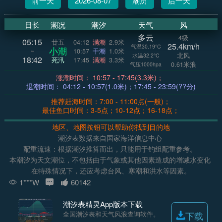
前一天
2026-08-07
潮历
后一天
日长
潮况
潮汐
天气
风
多云
4级
05:15
廿五
04:12
满潮
2.9米
25.4km/h
气温30.19°C
小潮
~
10:57
干潮
1.0米
北风
水温32.2°C
18:42
死汛
17:45
满潮
3.3米
0.61米浪
气压1000hpa
涨潮时间： 10:57 - 17:45(3.3米)；
退潮时间： 04:12 - 10:57(1.0米)；17:45 - 23:59(??分)
推荐赶海时间：7:00 - 11:00点(一般)；
最佳鱼口时间：3-5点；10-12点；16-18点；
地区、地图按钮可以帮助你找到目的地
潮汐表数据来自国家海洋信息中心
配重流速：根据潮汐推算而出，只能用于钓组配重参考。
本潮汐为天文潮位，不包括由于气象或其他因素造成的增减水变化
在特殊情况下，还应考虑台风、寒潮和洪水等因素。
1***W
60142
潮汐表精灵App版本下载
全国潮汐表和天气风浪查询软件。
下载