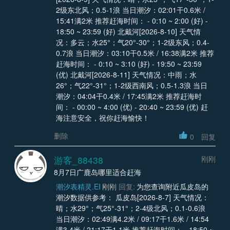
2级东北风；0.5-1浪 当日潮汐：02:01干0.6米 /
15:41满2米 推荐赶海时间： - 0:10 ~ 2:00 (好) -
18:50 ~ 23:59 (好) 北戴河[2026-8-10] 天气情
况：多云；水25°；气20°-30°；1-2级东风；0.4-
0.7浪 当日潮汐：03:10干0.5米 / 16:38满2米 推荐
赶海时间： - 0:10 ~ 3:10 (好) - 19:50 ~ 23:59
(优) 北戴河[2026-8-11] 天气情况：中雨；水
26°；气22°-31°；1-2级西南风；0.5-1.3浪 当日
潮汐：04:04干0.4米 / 17:45满2米 推荐赶海时
间： - 00:00 ~ 4:00 (优) - 20:40 ~ 23:59 (优) 赶
海注意安全，祝你赶海愉快！
删除
0
回复
游客_88438
刚刚
8月7日广鹿岛哪里适合赶海
潮汐表精灵.EI
刚刚
回复:
为您查询附近瓜皮岛的
潮汐数据供参考： 瓜皮岛[2026-8-7] 天气情况：
晴；水29°；气25°-31°；2-4级北风；0.1-0.6浪
当日潮汐：02:49满4.2米 / 09:17干1.6米 / 14:54
满3.4米 / 21:17干1.1米 推荐赶海时间： - 18:50 ~