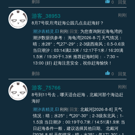
删除
0
回复
游客_38953
刚刚
8月7号双月湾赶海公园几点去赶海好？
潮汐表精灵.EI
刚刚
回复:
为您查询附近海龟湾的
潮汐数据供参考： 海龟湾[2026-8-7] 天气情况：
晴；水28°；气27°-29°；2-3级西南风；0.5-0.6浪
当日潮汐：03:14满2.3米 / 12:17干1米 / 16:20满
1.5米 / 19:30干1.3米 推荐赶海时间： - 7:30 ~
13:00 (好) 赶海注意安全，祝你赶海愉快！
删除
0
回复
游客_75766
刚刚
8号到11号去，哪天适合赶海，北戴河那个海边赶
海好
潮汐表精灵.EI
刚刚
回复:
北戴河[2026-8-8] 天气
情况：晴；水25°；气20°-30°；2-3级东北风；1-
1.5浪 当日潮汐：00:19干0.7米 / 14:51满1.9米 当
日赶海条件一般，建议选择其他日期。 北戴河
[2026-8-9] 天气情况：晴；水25°；气17°-30°；1-