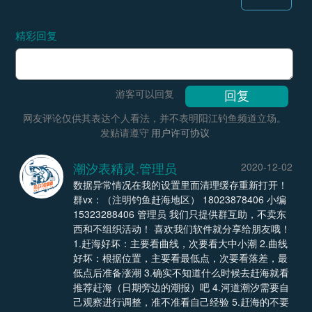
精彩回复
游客可以回复
网友评论仅供其表达个人看法，并不表明阳江钓鱼频道立场。
发贴请遵守
用户许可协议
潮汐表精灵.管理员
2020-12-02
数据异常情况在我的设置里面清理缓存重新打开！
群vx：（注明钓鱼赶海地区） 18023878406 小编
15323288406 管理员 我们只提供群互助，不卖东
西和不组织活动！ 喜欢我们软件就分享给朋友哦！
1.赶海好坏：主要看曲线，次要看大中小潮 2.曲线
好坏：根据位置，主要看最低点，次要看落差，最
低点后准备涨潮 3.确实不知道什么时候去赶海就看
推荐赶海（日期旁边的潮报）吧 4.河道潮汐需要自
己观察进行调整，准不准看自己经验 5.赶海的不要