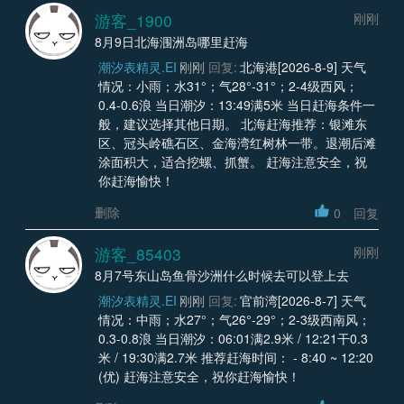
游客_1900
刚刚
8月9日北海涠洲岛哪里赶海
潮汐表精灵.EI
刚刚
回复:
北海港[2026-8-9] 天气
情况：小雨；水31°；气28°-31°；2-4级西风；
0.4-0.6浪 当日潮汐：13:49满5米 当日赶海条件一
般，建议选择其他日期。 北海赶海推荐：银滩东
区、冠头岭礁石区、金海湾红树林一带。退潮后滩
涂面积大，适合挖螺、抓蟹。 赶海注意安全，祝
你赶海愉快！
删除
0
回复
游客_85403
刚刚
8月7号东山岛鱼骨沙洲什么时候去可以登上去
潮汐表精灵.EI
刚刚
回复:
官前湾[2026-8-7] 天气
情况：中雨；水27°；气26°-29°；2-3级西南风；
0.3-0.8浪 当日潮汐：06:01满2.9米 / 12:21干0.3
米 / 19:30满2.7米 推荐赶海时间： - 8:40 ~ 12:20
(优) 赶海注意安全，祝你赶海愉快！