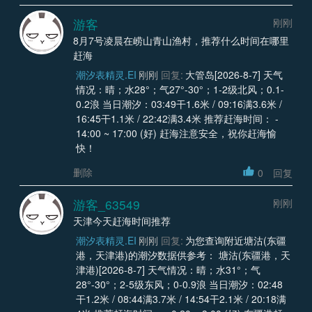
游客
刚刚
8月7号凌晨在崂山青山渔村，推荐什么时间在哪里
赶海
潮汐表精灵.EI
刚刚
回复:
大管岛[2026-8-7] 天气
情况：晴；水28°；气27°-30°；1-2级北风；0.1-
0.2浪 当日潮汐：03:49干1.6米 / 09:16满3.6米 /
16:45干1.1米 / 22:42满3.4米 推荐赶海时间： -
14:00 ~ 17:00 (好) 赶海注意安全，祝你赶海愉
快！
删除
0
回复
游客_63549
刚刚
天津今天赶海时间推荐
潮汐表精灵.EI
刚刚
回复:
为您查询附近塘沽(东疆
港，天津港)的潮汐数据供参考： 塘沽(东疆港，天
津港)[2026-8-7] 天气情况：晴；水31°；气
28°-30°；2-5级东风；0-0.9浪 当日潮汐：02:48
干1.2米 / 08:44满3.7米 / 14:54干2.1米 / 20:18满