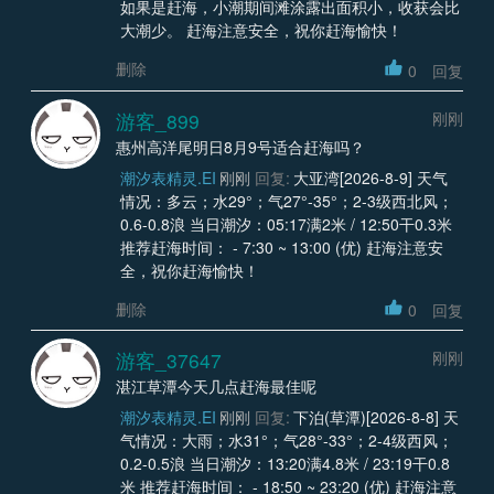
如果是赶海，小潮期间滩涂露出面积小，收获会比
大潮少。 赶海注意安全，祝你赶海愉快！
删除
0
回复
游客_899
刚刚
惠州高洋尾明日8月9号适合赶海吗？
潮汐表精灵.EI
刚刚
回复:
大亚湾[2026-8-9] 天气
情况：多云；水29°；气27°-35°；2-3级西北风；
0.6-0.8浪 当日潮汐：05:17满2米 / 12:50干0.3米
推荐赶海时间： - 7:30 ~ 13:00 (优) 赶海注意安
全，祝你赶海愉快！
删除
0
回复
游客_37647
刚刚
湛江草潭今天几点赶海最佳呢
潮汐表精灵.EI
刚刚
回复:
下泊(草潭)[2026-8-8] 天
气情况：大雨；水31°；气28°-33°；2-4级西风；
0.2-0.5浪 当日潮汐：13:20满4.8米 / 23:19干0.8
米 推荐赶海时间： - 18:50 ~ 23:20 (优) 赶海注意