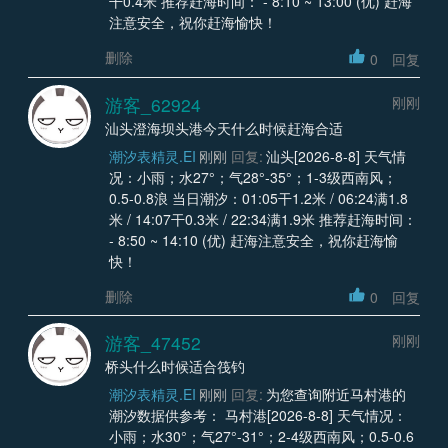
干0.4米 推荐赶海时间： - 8:10 ~ 13:00 (优) 赶海
注意安全，祝你赶海愉快！
删除
0
回复
游客_62924
刚刚
汕头澄海坝头港今天什么时候赶海合适
潮汐表精灵.EI
刚刚
回复:
汕头[2026-8-8] 天气情
况：小雨；水27°；气28°-35°；1-3级西南风；
0.5-0.8浪 当日潮汐：01:05干1.2米 / 06:24满1.8
米 / 14:07干0.3米 / 22:34满1.9米 推荐赶海时间：
- 8:50 ~ 14:10 (优) 赶海注意安全，祝你赶海愉
快！
删除
0
回复
游客_47452
刚刚
桥头什么时候适合筏钓
潮汐表精灵.EI
刚刚
回复:
为您查询附近马村港的
潮汐数据供参考： 马村港[2026-8-8] 天气情况：
小雨；水30°；气27°-31°；2-4级西南风；0.5-0.6