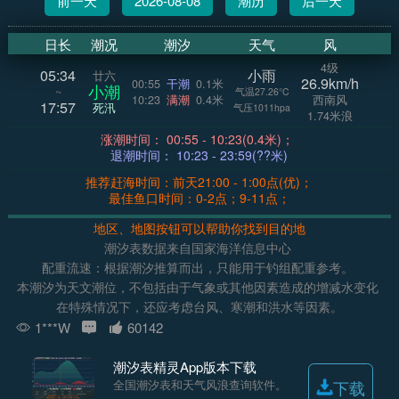
前一天
2026-08-08
潮历
后一天
日长
潮况
潮汐
天气
风
4级
05:34
小雨
廿六
26.9km/h
00:55
干潮
0.1米
小潮
~
气温27.26°C
10:23
满潮
0.4米
西南风
17:57
死汛
气压1011hpa
1.74米浪
涨潮时间： 00:55 - 10:23(0.4米)；
退潮时间： 10:23 - 23:59(??米)
推荐赶海时间：前天21:00 - 1:00点(优)；
最佳鱼口时间：0-2点；9-11点；
地区、地图按钮可以帮助你找到目的地
潮汐表数据来自国家海洋信息中心
配重流速：根据潮汐推算而出，只能用于钓组配重参考。
本潮汐为天文潮位，不包括由于气象或其他因素造成的增减水变化
在特殊情况下，还应考虑台风、寒潮和洪水等因素。
1***W
60142
潮汐表精灵App版本下载
全国潮汐表和天气风浪查询软件。
下载