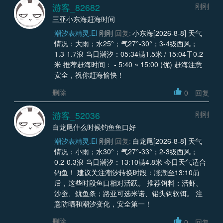
游客_82682
刚刚
三亚小东海赶海时间
潮汐表精灵.EI
刚刚
回复:
小东海[2026-8-8] 天气
情况：大雨；水25°；气27°-30°；3-4级西风；
1.3-1.7浪 当日潮汐：05:34满1.5米 / 15:04干0.2
米 推荐赶海时间： - 5:40 ~ 15:00 (优) 赶海注意
安全，祝你赶海愉快！
删除
0
回复
游客_52036
刚刚
白龙尾什么时候钓鱼鱼口好
潮汐表精灵.EI
刚刚
回复:
白龙尾[2026-8-8] 天气
情况：小雨；水30°；气27°-33°；2-3级西风；
0.2-0.3浪 当日潮汐：13:10满4.8米 今日天气适合
钓鱼！ 建议关注潮汐转换时段：涨潮至13:10前
后，这些时段鱼口相对活跃。 推荐饵料：活虾、
沙蚕、鱿鱼条；路亚可选米诺、铅头钩软饵。 注
意防晒和潮汐变化，安全第一！
删除
0
回复