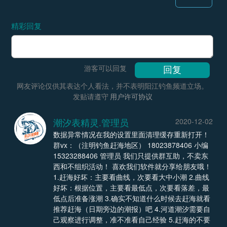
精彩回复
游客可以回复
网友评论仅供其表达个人看法，并不表明阳江钓鱼频道立场。
发贴请遵守
用户许可协议
潮汐表精灵.管理员
2020-12-02
数据异常情况在我的设置里面清理缓存重新打开！
群vx：（注明钓鱼赶海地区） 18023878406 小编
15323288406 管理员 我们只提供群互助，不卖东
西和不组织活动！ 喜欢我们软件就分享给朋友哦！
1.赶海好坏：主要看曲线，次要看大中小潮 2.曲线
好坏：根据位置，主要看最低点，次要看落差，最
低点后准备涨潮 3.确实不知道什么时候去赶海就看
推荐赶海（日期旁边的潮报）吧 4.河道潮汐需要自
己观察进行调整，准不准看自己经验 5.赶海的不要