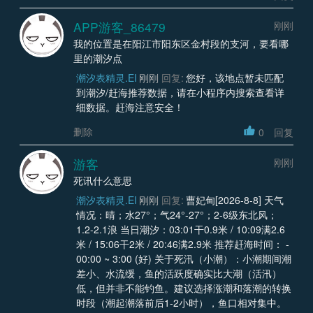
APP游客_86479
刚刚
我的位置是在阳江市阳东区金村段的支河，要看哪
里的潮汐点
潮汐表精灵.EI
刚刚
回复:
您好，该地点暂未匹配
到潮汐/赶海推荐数据，请在小程序内搜索查看详
细数据。赶海注意安全！
删除
0
回复
游客
刚刚
死讯什么意思
潮汐表精灵.EI
刚刚
回复:
曹妃甸[2026-8-8] 天气
情况：晴；水27°；气24°-27°；2-6级东北风；
1.2-2.1浪 当日潮汐：03:01干0.9米 / 10:09满2.6
米 / 15:06干2米 / 20:46满2.9米 推荐赶海时间： -
00:00 ~ 3:00 (好) 关于死汛（小潮）：小潮期间潮
差小、水流缓，鱼的活跃度确实比大潮（活汛）
低，但并非不能钓鱼。建议选择涨潮和落潮的转换
时段（潮起潮落前后1-2小时），鱼口相对集中。