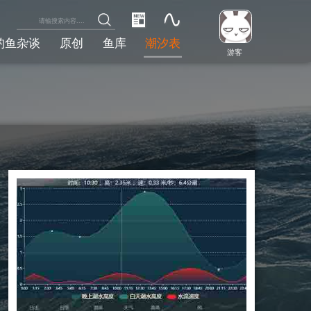
钓鱼杂谈
原创
鱼库
潮汐表
游客