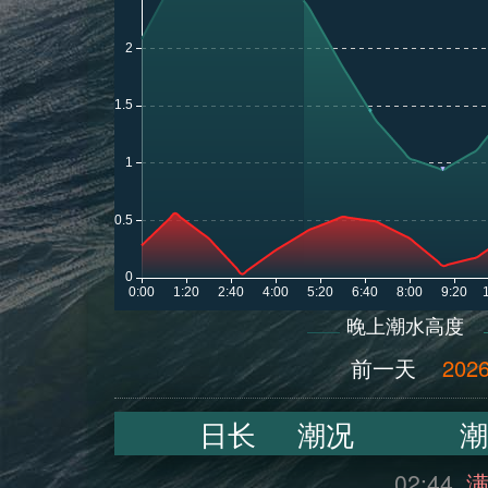
晚上潮水高度
前一天
2026
日长
潮况
潮
02:44