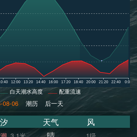
白天潮水高度
配重流速
-08-06
潮历
后一天
汐
天气
风
晴
满潮
3.1米
1级