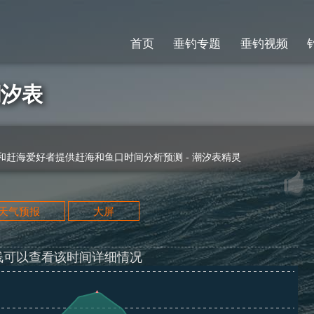
首页
垂钓专题
垂钓视频
潮汐表
赶海爱好者提供赶海和鱼口时间分析预测 - 潮汐表精灵
天天气预报
大屏
线可以查看该时间详细情况