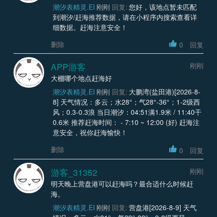
潮汐表精灵.EI
刚刚
回复:
您好，该地点暂未匹配
到潮汐/赶海推荐数据，请在小程序内搜索查看详
细数据。赶海注意安全！
删除
0
回复
APP游客
刚刚
大棚哪个地点赶海好
潮汐表精灵.EI
刚刚
回复:
大鹏湾(盐田港)[2026-8-
8] 天气情况：多云；水28°；气28°-36°；1-2级西
风；0.3-0.3浪 当日潮汐：04:51满1.9米 / 11:40干
0.6米 推荐赶海时间： - 7:10 ~ 12:00 (好) 赶海注
意安全，祝你赶海愉快！
删除
0
回复
游客_31352
刚刚
明天晚上营盘港可以赶海吗？最合适什么时候赶
海。
潮汐表精灵.EI
刚刚
回复:
营盘港[2026-8-9] 天气