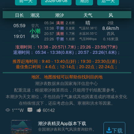
前一天
2026-08-08
潮历
后一天
日长
潮况
潮汐
天气
风
晴
05:34
满潮
2.6米
2级
05:59
廿六
8.6km/h
13:38
干潮
0.8米
气温32.38°C
小潮
~
20:57
满潮
1.7米
西风
水温30.55°C
19:01
死汛
23:26
干潮
1.6米
0.16米浪
气压998hpa
涨潮时间： 13:38 - 20:57(1.7米)；23:26 - 23:59(??米)
退潮时间： 05:34 - 13:38(0.8米)；20:57 - 23:26(1.6米)；
推荐赶海时间：9:40 - 13:40点(好)；19:30 - 23:30点(差)；
最佳鱼口时间：4-6点；12-14点；20-22点；22-24点；
地区、地图按钮可以帮助你找到目的地
潮汐表数据来自国家海洋信息中心
配重流速：根据潮汐推算而出，只能用于钓组配重参考。
本潮汐为天文潮位，不包括由于气象或其他因素造成的增减水变化
在特殊情况下，还应考虑台风、寒潮和洪水等因素。
1***W
60142
潮汐表精灵App版本下载
全国潮汐表和天气风浪查询软件。
下载