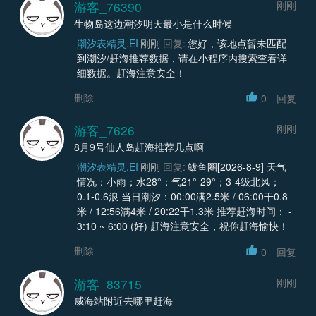
游客_76390
刚刚
生物岛这边潮汐明天最小是什么时候
潮汐表精灵.EI
刚刚
回复:
您好，该地点暂未匹配
到潮汐/赶海推荐数据，请在小程序内搜索查看详
细数据。赶海注意安全！
删除
0
回复
游客_7626
刚刚
8月9号仙人岛赶海推荐几点啊
潮汐表精灵.EI
刚刚
回复:
鲅鱼圈[2026-8-9] 天气
情况：小雨；水28°；气21°-29°；3-4级北风；
0.1-0.6浪 当日潮汐：00:00满2.5米 / 06:00干0.8
米 / 12:56满4米 / 20:22干1.3米 推荐赶海时间： -
3:10 ~ 6:00 (好) 赶海注意安全，祝你赶海愉快！
删除
0
回复
游客_83715
刚刚
威海站附近去哪里赶海