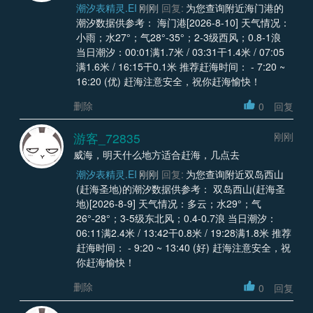
潮汐表精灵.EI
刚刚
回复:
为您查询附近海门港的
潮汐数据供参考： 海门港[2026-8-10] 天气情况：
小雨；水27°；气28°-35°；2-3级西风；0.8-1浪
当日潮汐：00:01满1.7米 / 03:31干1.4米 / 07:05
满1.6米 / 16:15干0.1米 推荐赶海时间： - 7:20 ~
16:20 (优) 赶海注意安全，祝你赶海愉快！
删除
0
回复
游客_72835
刚刚
威海，明天什么地方适合赶海，几点去
潮汐表精灵.EI
刚刚
回复:
为您查询附近双岛西山
(赶海圣地)的潮汐数据供参考： 双岛西山(赶海圣
地)[2026-8-9] 天气情况：多云；水29°；气
26°-28°；3-5级东北风；0.4-0.7浪 当日潮汐：
06:11满2.4米 / 13:42干0.8米 / 19:28满1.8米 推荐
赶海时间： - 9:20 ~ 13:40 (好) 赶海注意安全，祝
你赶海愉快！
删除
0
回复