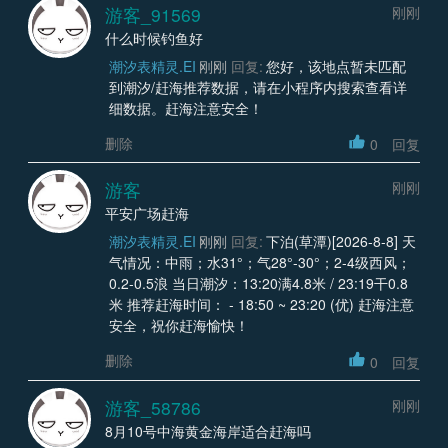
游客_91569
刚刚
什么时候钓鱼好
潮汐表精灵.EI
刚刚
回复:
您好，该地点暂未匹配
到潮汐/赶海推荐数据，请在小程序内搜索查看详
细数据。赶海注意安全！
删除
0
回复
游客
刚刚
平安广场赶海
潮汐表精灵.EI
刚刚
回复:
下泊(草潭)[2026-8-8] 天
气情况：中雨；水31°；气28°-30°；2-4级西风；
0.2-0.5浪 当日潮汐：13:20满4.8米 / 23:19干0.8
米 推荐赶海时间： - 18:50 ~ 23:20 (优) 赶海注意
安全，祝你赶海愉快！
删除
0
回复
游客_58786
刚刚
8月10号中海黄金海岸适合赶海吗