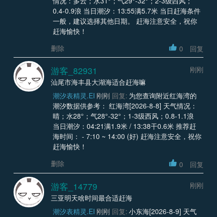
情况：多云；水31°；气29°-32°；2-3级西风；
0.4-0.9浪 当日潮汐：13:55满5.7米 当日赶海条件
一般，建议选择其他日期。 赶海注意安全，祝你
赶海愉快！
删除
0
回复
游客_82931
刚刚
汕尾市海丰县大湖海适合赶海嘛
潮汐表精灵.EI
刚刚
回复:
为您查询附近红海湾的
潮汐数据供参考： 红海湾[2026-8-8] 天气情况：
晴；水28°；气28°-32°；1-3级西风；0.8-1.1浪
当日潮汐：04:21满1.9米 / 13:38干0.6米 推荐赶
海时间： - 7:10 ~ 14:00 (好) 赶海注意安全，祝你
赶海愉快！
删除
0
回复
游客_14779
刚刚
三亚明天啥时间最合适赶海
潮汐表精灵.EI
刚刚
回复:
小东海[2026-8-9] 天气