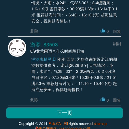
情况：大雨；水24°；气28°-30°；2-4级西风；
1.6-1.9浪 当日潮汐：06:29满1.6米 / 16:14干0.1
米 推荐赶海时间： - 6:40 ~ 16:10 (优) 赶海注意
安全，祝你赶海愉快！
删除
0
回复
游客_83503
刚刚
8/9龙营围适合什么时间段赶海
潮汐表精灵.EI
刚刚
回复:
为您查询附近湛江的潮
汐数据供参考： 湛江[2026-8-9] 天气情况：小
雨；水31°；气28°-33°；2-3级西风；0.2-0.4浪
当日潮汐：07:20满3.6米 / 15:38干0.8米 / 21:51
满2.3米 推荐赶海时间： - 11:10 ~ 15:40 (优) 赶
海注意安全，祝你赶海愉快！
删除
0
回复
All
Copyright © 2014
Eisk.CN
.
rights reserved
sitemap
粤公网安备 44170202000142号