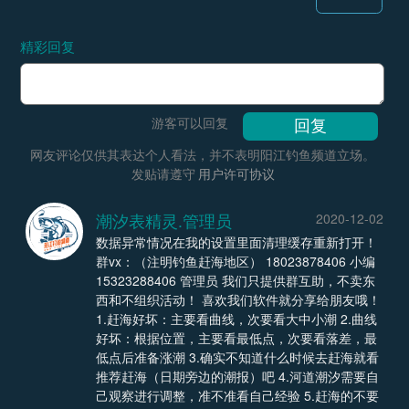
精彩回复
游客可以回复
网友评论仅供其表达个人看法，并不表明阳江钓鱼频道立场。
发贴请遵守
用户许可协议
潮汐表精灵.管理员
2020-12-02
数据异常情况在我的设置里面清理缓存重新打开！
群vx：（注明钓鱼赶海地区） 18023878406 小编
15323288406 管理员 我们只提供群互助，不卖东
西和不组织活动！ 喜欢我们软件就分享给朋友哦！
1.赶海好坏：主要看曲线，次要看大中小潮 2.曲线
好坏：根据位置，主要看最低点，次要看落差，最
低点后准备涨潮 3.确实不知道什么时候去赶海就看
推荐赶海（日期旁边的潮报）吧 4.河道潮汐需要自
己观察进行调整，准不准看自己经验 5.赶海的不要