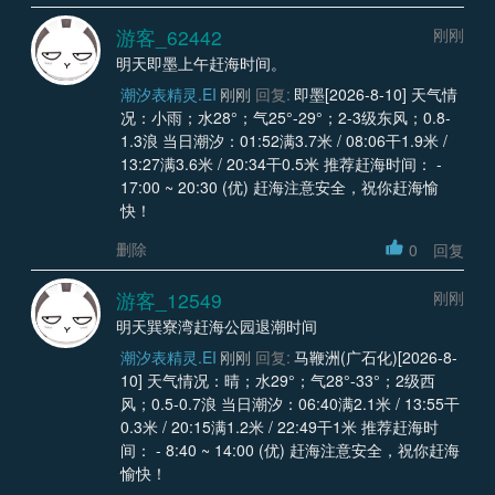
游客_62442
刚刚
明天即墨上午赶海时间。
潮汐表精灵.EI
刚刚
回复:
即墨[2026-8-10] 天气情
况：小雨；水28°；气25°-29°；2-3级东风；0.8-
1.3浪 当日潮汐：01:52满3.7米 / 08:06干1.9米 /
13:27满3.6米 / 20:34干0.5米 推荐赶海时间： -
17:00 ~ 20:30 (优) 赶海注意安全，祝你赶海愉
快！
删除
0
回复
游客_12549
刚刚
明天巽寮湾赶海公园退潮时间
潮汐表精灵.EI
刚刚
回复:
马鞭洲(广石化)[2026-8-
10] 天气情况：晴；水29°；气28°-33°；2级西
风；0.5-0.7浪 当日潮汐：06:40满2.1米 / 13:55干
0.3米 / 20:15满1.2米 / 22:49干1米 推荐赶海时
间： - 8:40 ~ 14:00 (优) 赶海注意安全，祝你赶海
愉快！