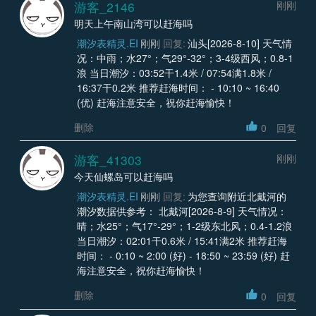
游客_2146
刚刚
明天上午南山湾可以赶海吗
潮汐表精灵.EI
刚刚
回复:
汕头[2026-8-10] 天气情
况：中雨；水27°；气29°-32°；3-4级西风；0.8-1
浪 当日潮汐：03:52干1.4米 / 07:54满1.8米 /
16:37干0.2米 推荐赶海时间： - 10:10 ~ 16:40
(优) 赶海注意安全，祝你赶海愉快！
删除
0
回复
游客_41303
刚刚
今天仙螺岛可以赶海吗
潮汐表精灵.EI
刚刚
回复:
为您查询附近北戴河的
潮汐数据供参考： 北戴河[2026-8-9] 天气情况：
晴；水25°；气17°-29°；1-2级东北风；0.4-1.2浪
当日潮汐：02:01干0.6米 / 15:41满2米 推荐赶海
时间： - 0:10 ~ 2:00 (好) - 18:50 ~ 23:59 (好) 赶
海注意安全，祝你赶海愉快！
删除
0
回复