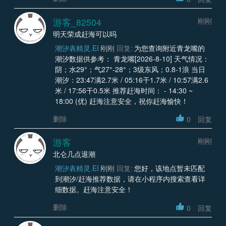
游客_82504
刚刚
明天荣成赶海可以吗
潮汐表精灵.EI
刚刚
回复:
为您查询附近青龙嘴的
潮汐数据供参考： 青龙嘴[2026-8-10] 天气情况：
阴；水29°；气27°-28°；3级东风；0.8-1浪 当日
潮汐：23:47满2.7米 / 05:16干1.7米 / 10:57满2.6
米 / 17:56干0.5米 推荐赶海时间： - 14:30 ~
18:00 (优) 赶海注意安全，祝你赶海愉快！
删除
0
回复
游客
刚刚
北仑几点退潮
潮汐表精灵.EI
刚刚
回复:
您好，该地点暂未匹配
到潮汐/赶海推荐数据，请在小程序内搜索查看详
细数据。赶海注意安全！
删除
0
回复