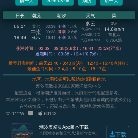
前一天
2026-08-09
潮历
后一天
日长
潮况
潮汐
天气
风
多云
3级
05:01
廿七
03:39
干潮
1.7米
14.6km/h
气温26.86°C
中潮
~
09:38
满潮
2.6米
东北风
水温29.45°C
18:49
死汛
16:41
干潮
0.7米
0.76米浪
气压1007hpa
涨潮时间： 03:39 - 09:38(2.6米)；16:41 - 23:59(??米)
退潮时间： 09:38 - 16:41(0.7米)；
推荐赶海时间：前天23:40 - 3:40点(差)；12:40 - 16:40点(好)；
最佳鱼口时间：2-4点；8-10点；15-17点；
地区、地图按钮可以帮助你找到目的地
潮汐表数据来自国家海洋信息中心
配重流速：根据潮汐推算而出，只能用于钓组配重参考。
本潮汐为天文潮位，不包括由于气象或其他因素造成的增减水变化
在特殊情况下，还应考虑台风、寒潮和洪水等因素。
1***W
60142
潮汐表精灵App版本下载
全国潮汐表和天气风浪查询软件。
下载