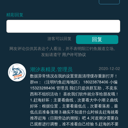
精彩回复
游客可以回复
网友评论仅供其表达个人看法，并不表明阳江钓鱼频道立场。
发贴请遵守
用户许可协议
潮汐表精灵.管理员
2020-12-02
数据异常情况在我的设置里面清理缓存重新打开！
群vx：（注明钓鱼赶海地区） 18023878406 小编
15323288406 管理员 我们只提供群互助，不卖东
西和不组织活动！ 喜欢我们软件就分享给朋友哦！
1.赶海好坏：主要看曲线，次要看大中小潮 2.曲线
好坏：根据位置，主要看最低点，次要看落差，最
低点后准备涨潮 3.确实不知道什么时候去赶海就看
推荐赶海（日期旁边的潮报）吧 4.河道潮汐需要自
己观察进行调整，准不准看自己经验 5.赶海的不要