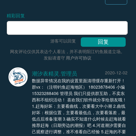
精彩回复
游客可以回复
网友评论仅供其表达个人看法，并不表明阳江钓鱼频道立场。
发贴请遵守
用户许可协议
潮汐表精灵.管理员
2020-12-02
数据异常情况在我的设置里面清理缓存重新打开！
群vx：（注明钓鱼赶海地区） 18023878406 小编
15323288406 管理员 我们只提供群互助，不卖东
西和不组织活动！ 喜欢我们软件就分享给朋友哦！
1.赶海好坏：主要看曲线，次要看大中小潮 2.曲线
好坏：根据位置，主要看最低点，次要看落差，最
低点后准备涨潮 3.确实不知道什么时候去赶海就看
推荐赶海（日期旁边的潮报）吧 4.河道潮汐需要自
己观察进行调整，准不准看自己经验 5.赶海的不要