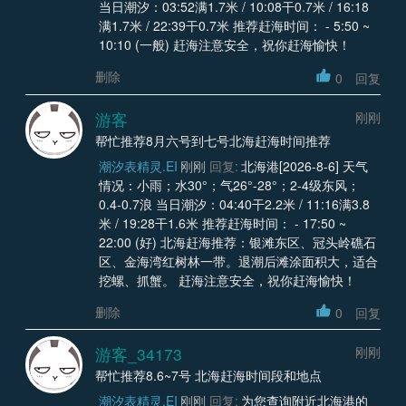
当日潮汐：03:52满1.7米 / 10:08干0.7米 / 16:18
满1.7米 / 22:39干0.7米 推荐赶海时间： - 5:50 ~
10:10 (一般) 赶海注意安全，祝你赶海愉快！
删除
0
回复
游客
刚刚
帮忙推荐8月六号到七号北海赶海时间推荐
潮汐表精灵.EI
刚刚
回复:
北海港[2026-8-6] 天气
情况：小雨；水30°；气26°-28°；2-4级东风；
0.4-0.7浪 当日潮汐：04:40干2.2米 / 11:16满3.8
米 / 19:28干1.6米 推荐赶海时间： - 17:50 ~
22:00 (好) 北海赶海推荐：银滩东区、冠头岭礁石
区、金海湾红树林一带。退潮后滩涂面积大，适合
挖螺、抓蟹。 赶海注意安全，祝你赶海愉快！
删除
0
回复
游客_34173
刚刚
帮忙推荐8.6~7号 北海赶海时间段和地点
潮汐表精灵.EI
刚刚
回复:
为您查询附近北海港的