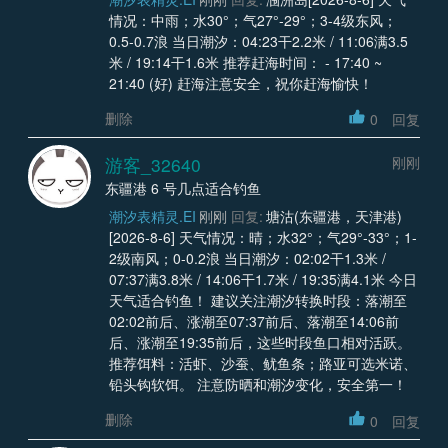
情况：中雨；水30°；气27°-29°；3-4级东风；
0.5-0.7浪 当日潮汐：04:23干2.2米 / 11:06满3.5
米 / 19:14干1.6米 推荐赶海时间： - 17:40 ~
21:40 (好) 赶海注意安全，祝你赶海愉快！
删除
0
回复
游客_32640
刚刚
东疆港 6 号几点适合钓鱼
潮汐表精灵.EI
刚刚
回复:
塘沽(东疆港，天津港)
[2026-8-6] 天气情况：晴；水32°；气29°-33°；1-
2级南风；0-0.2浪 当日潮汐：02:02干1.3米 /
07:37满3.8米 / 14:06干1.7米 / 19:35满4.1米 今日
天气适合钓鱼！ 建议关注潮汐转换时段：落潮至
02:02前后、涨潮至07:37前后、落潮至14:06前
后、涨潮至19:35前后，这些时段鱼口相对活跃。
推荐饵料：活虾、沙蚕、鱿鱼条；路亚可选米诺、
铅头钩软饵。 注意防晒和潮汐变化，安全第一！
删除
0
回复