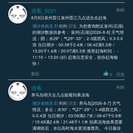
游客_5221
刚刚
8月8日泉州晋江泉州晋江几点适合去赶海
潮汐表精灵.EI
刚刚
回复:
为您查询附近泉州(石湖)
的潮汐数据供参考： 泉州(石湖)[2026-8-8] 天气情
况：阴；水29°；气29°-33°；2-3级西风；0.3-0.6
浪 当日潮汐：00:38干2.4米 / 06:42满5.3米 /
13:20干1.4米 / 20:07满5.3米 推荐赶海时间： -
11:10 ~ 13:20 (好) 赶海注意安全，祝你赶海愉
快！
删除
0
回复
游客
刚刚
养马岛明天去几点能看到果冻海
潮汐表精灵.EI
刚刚
回复:
养马岛[2026-8-7] 天气
情况：多云；水30°；气27°-29°；1-4级西北风；
0-0.4浪 当日潮汐：03:09满2.7米 / 09:47干0.9米
/ 15:49满2.4米 / 21:48干1.1米 拍果冻海效果需要
满潮前后，水位高时海水更清澈透亮。 今日最佳