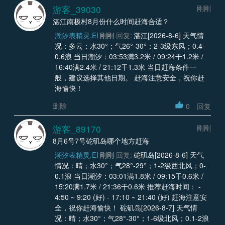
游客_39030
刚刚
湛江南极村8月份什么时间赶海合适？
潮汐表精灵.EI
刚刚
回复:
湛江[2026-8-6] 天气情
况：多云；水30°；气26°-30°；2-3级东风；0.4-
0.6浪 当日潮汐：03:53满3.2米 / 09:24干1.2米 /
16:40满2.4米 / 21:12干1.3米 当日赶海条件一
般，建议选择其他日期。 赶海注意安全，祝你赶
海愉快！
删除
0
回复
游客_89170
刚刚
8月6号7号砣矶岛哪个地方赶海
潮汐表精灵.EI
刚刚
回复:
砣矶岛[2026-8-6] 天气
情况：晴；水30°；气28°-29°；1-2级西北风；0-
0.1浪 当日潮汐：03:01满1.8米 / 09:15干0.6米 /
15:20满1.7米 / 21:36干0.6米 推荐赶海时间： -
4:50 ~ 9:20 (好) - 17:10 ~ 21:40 (好) 赶海注意安
全，祝你赶海愉快！ 砣矶岛[2026-8-7] 天气情
况：晴；水30°；气28°-30°；1-6级北风；0.1-2浪