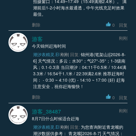
拍摄窗口：14:49~17:49（15:49满潮2.4米）。 满
潮前后1-2小时海水最通透，中午光线充足时效果
最佳。
删除
0
回复
游客
刚刚
今天锦州赶海时间
潮汐表精灵.EI
刚刚
回复:
锦州港(笔架山)[2026-8-
6] 天气情况：多云；水30°；气27°-35°；1-3级南
风；0.1-0.3浪 当日潮汐：04:11干0.5米 / 10:44满
3.3米 / 16:54干1.1米 / 22:39满2.6米 推荐赶海时
间： - 0:30 ~ 4:10 (优) - 14:10 ~ 17:00 (好) 赶海
注意安全，祝你赶海愉快！
删除
0
回复
游客_38487
刚刚
8月7日什么时候适合赶海
潮汐表精灵.EI
刚刚
回复:
为您查询附近青龙嘴的
潮汐数据供参考： 青龙嘴[2026-8-7] 天气情况：