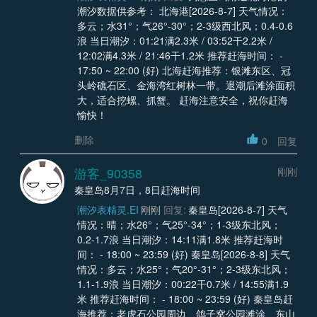
潮汐数据供参考： 北海港[2026-8-7] 天气情况：
多云；水31°；气26°-30°；2-3级西北风；0.4-0.6
浪 当日潮汐：01:21满2.3米 / 03:52干2.2米 /
12:02满4.3米 / 21:46干1.2米 推荐赶海时间： -
17:50 ~ 22:00 (好) 北海赶海推荐：银滩东区、冠
头岭礁石区、金海湾红树林一带。退潮后滩涂面积
大，适合挖螺、抓蟹。 赶海注意安全，祝你赶海
愉快！
删除
0
回复
游客_90358
刚刚
秦皇岛8月7日，8日赶海时间
潮汐表精灵.EI
刚刚
回复:
秦皇岛[2026-8-7] 天气
情况：晴；水26°；气25°-34°；1-3级东北风；
0.2-1.7浪 当日潮汐：14:11满1.8米 推荐赶海时
间： - 18:00 ~ 23:59 (好) 秦皇岛[2026-8-8] 天气
情况：多云；水25°；气20°-31°；2-3级东北风；
1.1-1.9浪 当日潮汐：00:22干0.7米 / 14:55满1.9
米 推荐赶海时间： - 18:00 ~ 23:59 (好) 秦皇岛赶
海推荐：老虎石公园周边、鸽子窝公园滩涂、东山