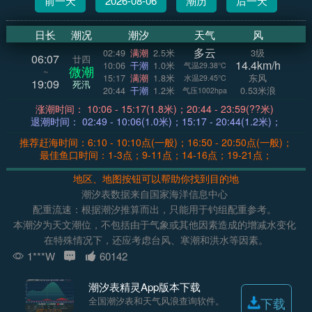
前一天
2026-08-06
潮历
后一天
日长
潮况
潮汐
天气
风
多云
02:49
满潮
2.5米
3级
06:07
廿四
14.4km/h
10:06
干潮
1.0米
气温29.38°C
微潮
~
15:17
满潮
1.8米
东风
水温29.45°C
19:09
死汛
20:44
干潮
1.2米
0.53米浪
气压1002hpa
涨潮时间： 10:06 - 15:17(1.8米)；20:44 - 23:59(??米)
退潮时间： 02:49 - 10:06(1.0米)；15:17 - 20:44(1.2米)；
推荐赶海时间：6:10 - 10:10点(一般)；16:50 - 20:50点(一般)；
最佳鱼口时间：1-3点；9-11点；14-16点；19-21点；
地区、地图按钮可以帮助你找到目的地
潮汐表数据来自国家海洋信息中心
配重流速：根据潮汐推算而出，只能用于钓组配重参考。
本潮汐为天文潮位，不包括由于气象或其他因素造成的增减水变化
在特殊情况下，还应考虑台风、寒潮和洪水等因素。
1***W
60142
潮汐表精灵App版本下载
全国潮汐表和天气风浪查询软件。
下载