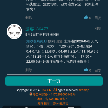
码头附近。注意防晒。 赶海注意安全，祝你赶海
愉快！
删除
0
回复
游客_36477
刚刚
8月6日红树林赶海时间
潮汐表精灵.EI
刚刚
回复:
北海港[2026-8-6] 天气
情况：小雨；水30°；气26°-28°；2-4级东风；
0.4-0.7浪 当日潮汐：04:40干2.2米 / 11:16满3.8
米 / 19:28干1.6米 推荐赶海时间： - 17:50 ~
22:00 (好) 赶海注意安全，祝你赶海愉快！
删除
0
回复
All
Copyright © 2014
Eisk.CN
.
rights reserved
sitemap
粤公网安备 44170202000142号
粤ICP备14100453号-1
潮汐精灵
潮汐表精灵