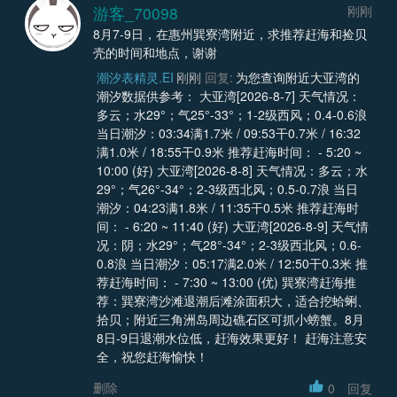
游客_70098
刚刚
8月7-9日，在惠州巽寮湾附近，求推荐赶海和捡贝
壳的时间和地点，谢谢
潮汐表精灵.EI
刚刚
回复:
为您查询附近大亚湾的
潮汐数据供参考： 大亚湾[2026-8-7] 天气情况：
多云；水29°；气25°-33°；1-2级西风；0.4-0.6浪
当日潮汐：03:34满1.7米 / 09:53干0.7米 / 16:32
满1.0米 / 18:55干0.9米 推荐赶海时间： - 5:20 ~
10:00 (好) 大亚湾[2026-8-8] 天气情况：多云；水
29°；气26°-34°；2-3级西北风；0.5-0.7浪 当日
潮汐：04:23满1.8米 / 11:35干0.5米 推荐赶海时
间： - 6:20 ~ 11:40 (好) 大亚湾[2026-8-9] 天气情
况：阴；水29°；气28°-34°；2-3级西北风；0.6-
0.8浪 当日潮汐：05:17满2.0米 / 12:50干0.3米 推
荐赶海时间： - 7:30 ~ 13:00 (优) 巽寮湾赶海推
荐：巽寮湾沙滩退潮后滩涂面积大，适合挖蛤蜊、
拾贝；附近三角洲岛周边礁石区可抓小螃蟹。8月
8日-9日退潮水位低，赶海效果更好！ 赶海注意安
全，祝您赶海愉快！
删除
0
回复