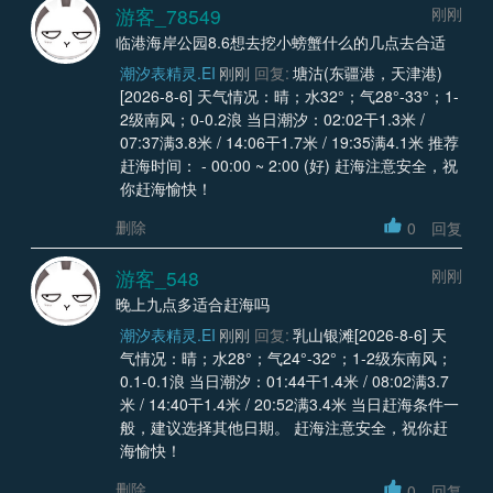
游客_78549
刚刚
临港海岸公园8.6想去挖小螃蟹什么的几点去合适
潮汐表精灵.EI
刚刚
回复:
塘沽(东疆港，天津港)
[2026-8-6] 天气情况：晴；水32°；气28°-33°；1-
2级南风；0-0.2浪 当日潮汐：02:02干1.3米 /
07:37满3.8米 / 14:06干1.7米 / 19:35满4.1米 推荐
赶海时间： - 00:00 ~ 2:00 (好) 赶海注意安全，祝
你赶海愉快！
删除
0
回复
游客_548
刚刚
晚上九点多适合赶海吗
潮汐表精灵.EI
刚刚
回复:
乳山银滩[2026-8-6] 天
气情况：晴；水28°；气24°-32°；1-2级东南风；
0.1-0.1浪 当日潮汐：01:44干1.4米 / 08:02满3.7
米 / 14:40干1.4米 / 20:52满3.4米 当日赶海条件一
般，建议选择其他日期。 赶海注意安全，祝你赶
海愉快！
删除
0
回复