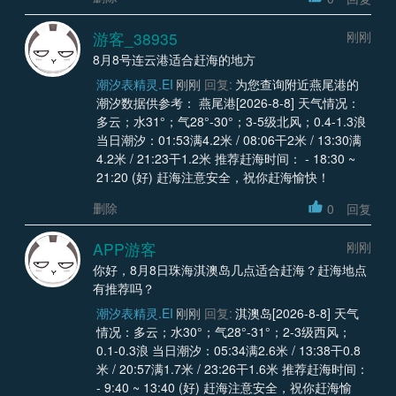
游客_38935
刚刚
8月8号连云港适合赶海的地方
潮汐表精灵.EI
刚刚
回复:
为您查询附近燕尾港的
潮汐数据供参考： 燕尾港[2026-8-8] 天气情况：
多云；水31°；气28°-30°；3-5级北风；0.4-1.3浪
当日潮汐：01:53满4.2米 / 08:06干2米 / 13:30满
4.2米 / 21:23干1.2米 推荐赶海时间： - 18:30 ~
21:20 (好) 赶海注意安全，祝你赶海愉快！
删除
0
回复
APP游客
刚刚
你好，8月8日珠海淇澳岛几点适合赶海？赶海地点
有推荐吗？
潮汐表精灵.EI
刚刚
回复:
淇澳岛[2026-8-8] 天气
情况：多云；水30°；气28°-31°；2-3级西风；
0.1-0.3浪 当日潮汐：05:34满2.6米 / 13:38干0.8
米 / 20:57满1.7米 / 23:26干1.6米 推荐赶海时间：
- 9:40 ~ 13:40 (好) 赶海注意安全，祝你赶海愉