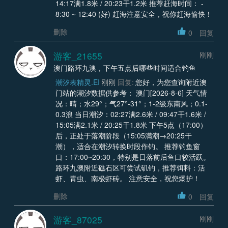
14:17满1.8米 / 20:23干1.2米 推荐赶海时间： -
8:30 ~ 12:40 (好) 赶海注意安全，祝你赶海愉快！
删除
0
回复
游客_21655
刚刚
澳门路环九澳，下午五点后哪些时间适合钓鱼
潮汐表精灵.EI
刚刚
回复:
您好，为您查询附近澳
门站的潮汐数据供参考： 澳门[2026-8-6] 天气情
况：晴；水29°；气27°-31°；1-2级东南风；0.1-
0.3浪 当日潮汐：02:27满2.6米 / 09:47干1.6米 /
15:05满2.1米 / 20:25干1.8米 下午5点（17:00）
后，正处于落潮阶段（15:05满潮→20:25干
潮），适合在潮汐转换时段作钓。 推荐钓鱼窗
口：17:00~20:30，特别是日落前后鱼口较活跃。
路环九澳附近礁石区可尝试矶钓，推荐饵料：活
虾、青虫、南极虾砖。 注意安全，祝您爆护！
删除
0
回复
游客_87025
刚刚