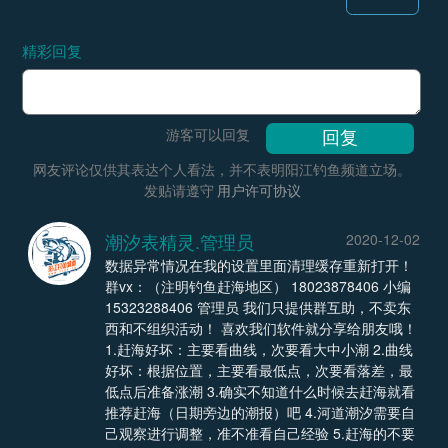
精彩回复
游客可以回复
网友评论仅供其表达个人看法，并不表明阳江钓鱼频道立场。
发贴请遵守
用户许可协议
潮汐表精灵.管理员
2020-12-02
数据异常情况在我的设置里面清理缓存重新打开！
群vx：（注明钓鱼赶海地区） 18023878406 小编
15323288406 管理员 我们只提供群互助，不卖东
西和不组织活动！ 喜欢我们软件就分享给朋友哦！
1.赶海好坏：主要看曲线，次要看大中小潮 2.曲线
好坏：根据位置，主要看最低点，次要看落差，最
低点后准备涨潮 3.确实不知道什么时候去赶海就看
推荐赶海（日期旁边的潮报）吧 4.河道潮汐需要自
己观察进行调整，准不准看自己经验 5.赶海的不要