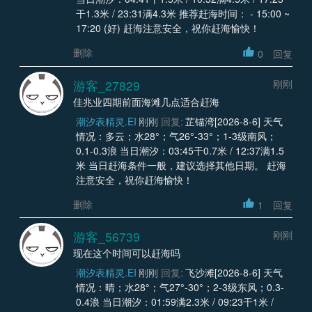
干1.3米 / 23:31满4.3米 推荐赶海时间： - 15:00 ~
17:20 (好) 赶海注意安全，祝你赶海愉快！
删除
0
回复
游客_27829
刚刚
佳兆业四期前面海滩几点适合赶海
潮汐表精灵.EI
刚刚
回复:
芷锚湾[2026-8-6] 天气
情况：多云；水28°；气26°-33°；1-3级南风；
0.1-0.3浪 当日潮汐：03:45干0.7米 / 12:37满1.5
米 当日赶海条件一般，建议选择其他日期。 赶海
注意安全，祝你赶海愉快！
删除
1
回复
游客_56739
刚刚
现在这个时间可以赶海吗
潮汐表精灵.EI
刚刚
回复:
飞沙滩[2026-8-6] 天气
情况：晴；水28°；气27°-30°；2-3级东风；0.3-
0.4浪 当日潮汐：01:59满2.3米 / 09:23干1米 /