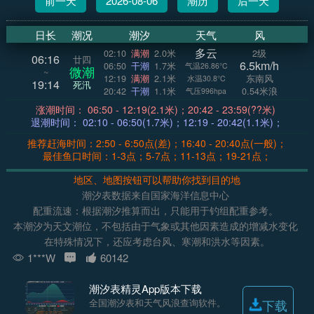
前一天
2026-08-06
潮历
后一天
日长
潮况
潮汐
天气
风
多云
02:10
满潮
2.0米
2级
06:16
廿四
6.5km/h
06:50
干潮
1.7米
气温26.86°C
微潮
~
12:19
满潮
2.1米
东南风
水温30.8°C
19:14
死汛
20:42
干潮
1.1米
0.54米浪
气压996hpa
涨潮时间： 06:50 - 12:19(2.1米)；20:42 - 23:59(??米)
退潮时间： 02:10 - 06:50(1.7米)；12:19 - 20:42(1.1米)；
推荐赶海时间：2:50 - 6:50点(差)；16:40 - 20:40点(一般)；
最佳鱼口时间：1-3点；5-7点；11-13点；19-21点；
地区、地图按钮可以帮助你找到目的地
潮汐表数据来自国家海洋信息中心
配重流速：根据潮汐推算而出，只能用于钓组配重参考。
本潮汐为天文潮位，不包括由于气象或其他因素造成的增减水变化
在特殊情况下，还应考虑台风、寒潮和洪水等因素。
1***W
60142
潮汐表精灵App版本下载
全国潮汐表和天气风浪查询软件。
下载