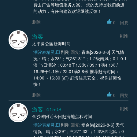
费去广告等增值服务方案。 您的支持是我们前进
的动力，有任何建议欢迎继续反馈！
删除
0
回复
游客
刚刚
太平角公园赶海时间
潮汐表精灵.EI
刚刚
回复:
青岛[2026-8-6] 天气情
况：晴；水28°；气26°-31°；1-2级南风；0.1-0.1
浪 当日潮汐：03:48干1.3米 / 09:11满4.1米 /
16:26干1.1米 / 22:01满3.8米 推荐赶海时间： -
14:00 ~ 16:30 (好) 赶海注意安全，祝你赶海愉
快！
删除
0
回复
游客_41508
刚刚
金沙滩附近今日赶海地点和时间
潮汐表精灵.EI
刚刚
回复:
烟台港[2026-8-6] 天气
情况：晴；水29°；气27°-33°；1-3级西北风；0-