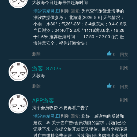
大敦海今日赶海最佳赶海时间
潮汐表精灵.EI
刚刚
回复:
为您查询附近北海港的
潮汐数据供参考： 北海港[2026-8-6] 天气情况：
小雨；水30°；气26°-28°；2-4级东风；0.4-0.6浪
当日潮汐：04:40干2.2米 / 11:16满3.8米 / 19:28
干1.6米 推荐赶海时间： - 17:50 ~ 22:00 (好) 赶
海注意安全，祝你赶海愉快！
删除
0
回复
游客_87025
刚刚
大敦海
删除
0
回复
APP游客
刚刚
搞个会员收费 不要再看广告了
潮汐表精灵.EI
刚刚
回复:
您好，感谢您的反馈和
建议！🙏 关于去广告/会员功能的需求，我们已经
记录下来，会提交给开发团队评估。目前小程序通
过广告维持免费运营，后续我们会考虑推出会员付