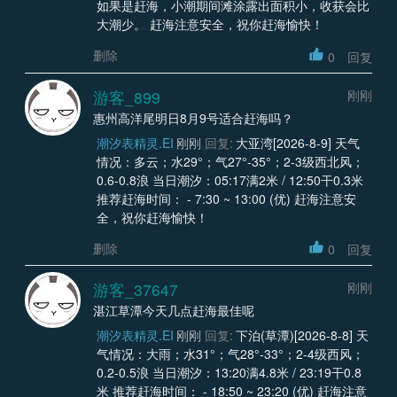
如果是赶海，小潮期间滩涂露出面积小，收获会比
大潮少。 赶海注意安全，祝你赶海愉快！
删除
0
回复
游客_899
刚刚
惠州高洋尾明日8月9号适合赶海吗？
潮汐表精灵.EI
刚刚
回复:
大亚湾[2026-8-9] 天气
情况：多云；水29°；气27°-35°；2-3级西北风；
0.6-0.8浪 当日潮汐：05:17满2米 / 12:50干0.3米
推荐赶海时间： - 7:30 ~ 13:00 (优) 赶海注意安
全，祝你赶海愉快！
删除
0
回复
游客_37647
刚刚
湛江草潭今天几点赶海最佳呢
潮汐表精灵.EI
刚刚
回复:
下泊(草潭)[2026-8-8] 天
气情况：大雨；水31°；气28°-33°；2-4级西风；
0.2-0.5浪 当日潮汐：13:20满4.8米 / 23:19干0.8
米 推荐赶海时间： - 18:50 ~ 23:20 (优) 赶海注意