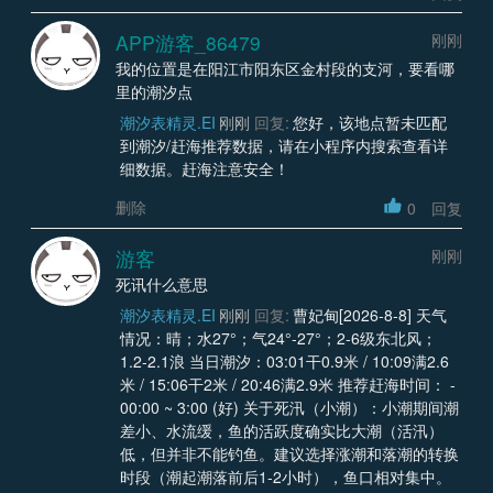
APP游客_86479
刚刚
我的位置是在阳江市阳东区金村段的支河，要看哪
里的潮汐点
潮汐表精灵.EI
刚刚
回复:
您好，该地点暂未匹配
到潮汐/赶海推荐数据，请在小程序内搜索查看详
细数据。赶海注意安全！
删除
0
回复
游客
刚刚
死讯什么意思
潮汐表精灵.EI
刚刚
回复:
曹妃甸[2026-8-8] 天气
情况：晴；水27°；气24°-27°；2-6级东北风；
1.2-2.1浪 当日潮汐：03:01干0.9米 / 10:09满2.6
米 / 15:06干2米 / 20:46满2.9米 推荐赶海时间： -
00:00 ~ 3:00 (好) 关于死汛（小潮）：小潮期间潮
差小、水流缓，鱼的活跃度确实比大潮（活汛）
低，但并非不能钓鱼。建议选择涨潮和落潮的转换
时段（潮起潮落前后1-2小时），鱼口相对集中。