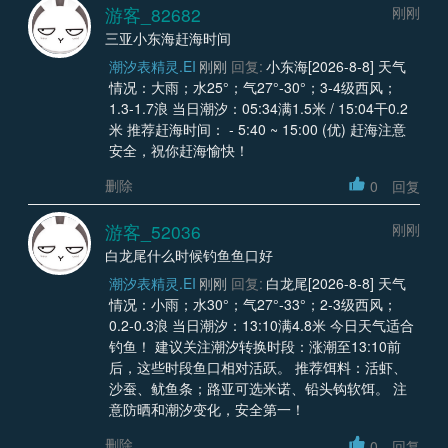
游客_82682
刚刚
三亚小东海赶海时间
潮汐表精灵.EI
刚刚
回复:
小东海[2026-8-8] 天气
情况：大雨；水25°；气27°-30°；3-4级西风；
1.3-1.7浪 当日潮汐：05:34满1.5米 / 15:04干0.2
米 推荐赶海时间： - 5:40 ~ 15:00 (优) 赶海注意
安全，祝你赶海愉快！
删除
0
回复
游客_52036
刚刚
白龙尾什么时候钓鱼鱼口好
潮汐表精灵.EI
刚刚
回复:
白龙尾[2026-8-8] 天气
情况：小雨；水30°；气27°-33°；2-3级西风；
0.2-0.3浪 当日潮汐：13:10满4.8米 今日天气适合
钓鱼！ 建议关注潮汐转换时段：涨潮至13:10前
后，这些时段鱼口相对活跃。 推荐饵料：活虾、
沙蚕、鱿鱼条；路亚可选米诺、铅头钩软饵。 注
意防晒和潮汐变化，安全第一！
删除
0
回复