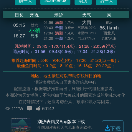
前一天
2026-08-08
潮历
后一天
日长
潮况
潮汐
天气
风
大雨
01:56
满潮
1.7米
9级
05:15
廿六
86.1km/h
09:43
干潮
0.5米
气温28.09°C
小潮
~
17:04
满潮
1.4米
西北风
水温29.35°C
18:27
死汛
21:28
干潮
1.3米
7.67米浪
气压977hpa
涨潮时间： 09:43 - 17:04(1.4米)；21:28 - 23:59(??米)
退潮时间： 01:56 - 09:43(0.5米)；17:04 - 21:28(1.3米)；
推荐赶海时间：5:40 - 9:40点(优)；17:20 - 21:20点(一般)；
最佳鱼口时间：0-2点；8-10点；16-18点；20-22点；
地区、地图按钮可以帮助你找到目的地
潮汐表数据来自国家海洋信息中心
配重流速：根据潮汐推算而出，只能用于钓组配重参考。
本潮汐为天文潮位，不包括由于气象或其他因素造成的增减水变化
在特殊情况下，还应考虑台风、寒潮和洪水等因素。
1***W
60142
潮汐表精灵App版本下载
全国潮汐表和天气风浪查询软件。
下载