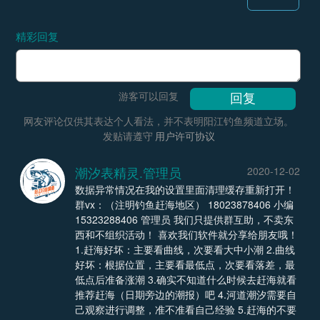
精彩回复
游客可以回复
网友评论仅供其表达个人看法，并不表明阳江钓鱼频道立场。
发贴请遵守
用户许可协议
潮汐表精灵.管理员
2020-12-02
数据异常情况在我的设置里面清理缓存重新打开！
群vx：（注明钓鱼赶海地区） 18023878406 小编
15323288406 管理员 我们只提供群互助，不卖东
西和不组织活动！ 喜欢我们软件就分享给朋友哦！
1.赶海好坏：主要看曲线，次要看大中小潮 2.曲线
好坏：根据位置，主要看最低点，次要看落差，最
低点后准备涨潮 3.确实不知道什么时候去赶海就看
推荐赶海（日期旁边的潮报）吧 4.河道潮汐需要自
己观察进行调整，准不准看自己经验 5.赶海的不要