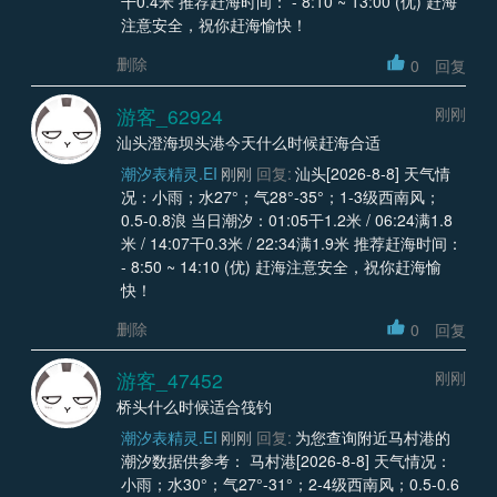
干0.4米 推荐赶海时间： - 8:10 ~ 13:00 (优) 赶海
注意安全，祝你赶海愉快！
删除
0
回复
游客_62924
刚刚
汕头澄海坝头港今天什么时候赶海合适
潮汐表精灵.EI
刚刚
回复:
汕头[2026-8-8] 天气情
况：小雨；水27°；气28°-35°；1-3级西南风；
0.5-0.8浪 当日潮汐：01:05干1.2米 / 06:24满1.8
米 / 14:07干0.3米 / 22:34满1.9米 推荐赶海时间：
- 8:50 ~ 14:10 (优) 赶海注意安全，祝你赶海愉
快！
删除
0
回复
游客_47452
刚刚
桥头什么时候适合筏钓
潮汐表精灵.EI
刚刚
回复:
为您查询附近马村港的
潮汐数据供参考： 马村港[2026-8-8] 天气情况：
小雨；水30°；气27°-31°；2-4级西南风；0.5-0.6