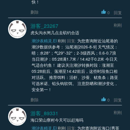
快！
删除
0
回复
游客_23267
刚刚
虎头沟水闸几点去矶钓合适
潮汐表精灵.EI
刚刚
回复:
为您查询附近汕尾港的
潮汐数据供参考： 汕尾港[2026-8-9] 天气情况：
晴；水28°；气29°-32°；2-3级西风；0.6-0.7浪
当日潮汐：05:28满1.7米 / 14:42干0.2米 今日天
气适合钓鱼！ 建议关注潮汐转换时段：涨潮至
05:28前后、落潮至14:42前后，这些时段鱼口相
对活跃。 推荐饵料：活虾、沙蚕、鱿鱼条；路亚
可选米诺、铅头钩软饵。 注意防晒和潮汐变化，
安全第一！
删除
0
回复
游客_89331
刚刚
海口荣山寮村今天可以赶海吗
潮汐表精灵.EI
刚刚
回复:
为您查询附近海口(秀英