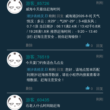
游客_85726
刚刚
威海今天最佳赶海时间
潮汐表精灵.EI
刚刚
回复:
威海港[2026-8-9] 天气
情况：多云；水29°；气26°-29°；3-4级东风；
0.7-1浪 当日潮汐：06:11满2.4米 / 13:42干0.8米
/ 19:28满1.8米 推荐赶海时间： - 9:20 ~ 13:40
(好) 赶海注意安全，祝你赶海愉快！
删除
0
回复
游客_76519
刚刚
今天厦门钓鱼适合几点去
潮汐表精灵.EI
刚刚
回复:
您好，该地点暂未匹配
到潮汐/赶海推荐数据，请在小程序内搜索查看详
细数据。赶海注意安全！
删除
0
回复
游客_60435
刚刚
石老人什么时间能赶海