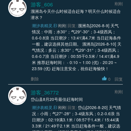
游客_606
刚刚
涠洲岛今天什么时候适合赶海？明天什么时候适合
潜水？
潮汐表精灵.EI
刚刚
回复:
涠洲岛[2026-8-9] 天气
情况：中雨；水30°；气29°-30°；3-4级西风；
0.6-0.8浪 当日潮汐：13:41满4.7米 当日赶海条件
一般，建议选择其他日期。 涠洲岛[2026-8-10] 天
气情况：多云；水30°；气29°-31°；3-4级西风；
0.6-0.7浪 当日潮汐：00:55干0.5米 / 14:41满4.9
米 推荐赶海时间： - 0:10 ~ 1:00 (优) - 20:20 ~
23:59 (优) 赶海注意安全，祝你赶海愉快！
删除
0
回复
游客_36772
刚刚
岱山县8月20号最佳赶海时间
潮汐表精灵.EI
刚刚
回复:
岱山[2026-8-20] 天气情
况：小雨；气27°-28°；3-4级东风；0.2-0.6浪 当
日潮汐：02:19满3.1米 / 08:57干1.4米 / 15:44满
3.3米 / 21:49干2.1米 当日赶海条件一般，建议选