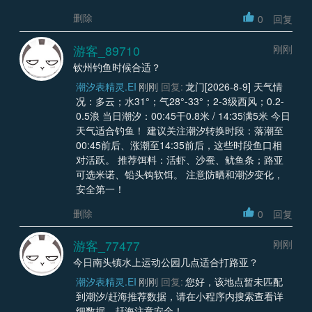
删除
0
回复
游客_89710
刚刚
钦州钓鱼时候合适？
潮汐表精灵.EI
刚刚
回复:
龙门[2026-8-9] 天气情
况：多云；水31°；气28°-33°；2-3级西风；0.2-
0.5浪 当日潮汐：00:45干0.8米 / 14:35满5米 今日
天气适合钓鱼！ 建议关注潮汐转换时段：落潮至
00:45前后、涨潮至14:35前后，这些时段鱼口相
对活跃。 推荐饵料：活虾、沙蚕、鱿鱼条；路亚
可选米诺、铅头钩软饵。 注意防晒和潮汐变化，
安全第一！
删除
0
回复
游客_77477
刚刚
今日南头镇水上运动公园几点适合打路亚？
潮汐表精灵.EI
刚刚
回复:
您好，该地点暂未匹配
到潮汐/赶海推荐数据，请在小程序内搜索查看详
细数据。赶海注意安全！