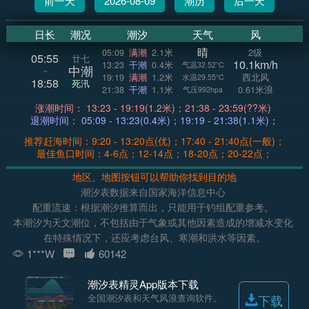
前一天
2026-08-09
潮历
后一天
日长
潮况
潮汐
天气
风
晴
05:09
满潮
2.1米
2级
05:55
廿七
10.1km/h
13:23
干潮
0.4米
气温32.52°C
中潮
~
19:19
满潮
1.2米
西北风
水温29.55°C
18:58
死汛
21:38
干潮
1.1米
0.61米浪
气压992hpa
涨潮时间： 13:23 - 19:19(1.2米)；21:38 - 23:59(??米)
退潮时间： 05:09 - 13:23(0.4米)；19:19 - 21:38(1.1米)；
推荐赶海时间：9:20 - 13:20点(优)；17:40 - 21:40点(一般)；
最佳鱼口时间：4-6点；12-14点；18-20点；20-22点；
地区、地图按钮可以帮助你找到目的地
潮汐表数据来自国家海洋信息中心
配重流速：根据潮汐推算而出，只能用于钓组配重参考。
本潮汐为天文潮位，不包括由于气象或其他因素造成的增减水变化
在特殊情况下，还应考虑台风、寒潮和洪水等因素。
1***W
60142
潮汐表精灵App版本下载
全国潮汐表和天气风浪查询软件。
下载