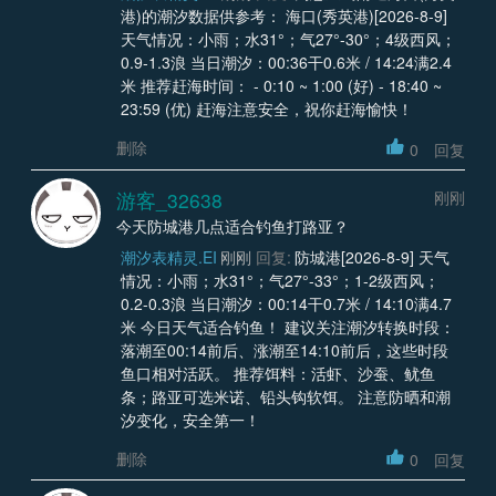
港)的潮汐数据供参考： 海口(秀英港)[2026-8-9]
天气情况：小雨；水31°；气27°-30°；4级西风；
0.9-1.3浪 当日潮汐：00:36干0.6米 / 14:24满2.4
米 推荐赶海时间： - 0:10 ~ 1:00 (好) - 18:40 ~
23:59 (优) 赶海注意安全，祝你赶海愉快！
删除
0
回复
游客_32638
刚刚
今天防城港几点适合钓鱼打路亚？
潮汐表精灵.EI
刚刚
回复:
防城港[2026-8-9] 天气
情况：小雨；水31°；气27°-33°；1-2级西风；
0.2-0.3浪 当日潮汐：00:14干0.7米 / 14:10满4.7
米 今日天气适合钓鱼！ 建议关注潮汐转换时段：
落潮至00:14前后、涨潮至14:10前后，这些时段
鱼口相对活跃。 推荐饵料：活虾、沙蚕、鱿鱼
条；路亚可选米诺、铅头钩软饵。 注意防晒和潮
汐变化，安全第一！
删除
0
回复