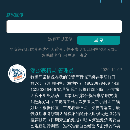
精彩回复
游客可以回复
网友评论仅供其表达个人看法，并不表明阳江钓鱼频道立场。
发贴请遵守
用户许可协议
潮汐表精灵.管理员
2020-12-02
数据异常情况在我的设置里面清理缓存重新打开！
群vx：（注明钓鱼赶海地区） 18023878406 小编
15323288406 管理员 我们只提供群互助，不卖东
西和不组织活动！ 喜欢我们软件就分享给朋友哦！
1.赶海好坏：主要看曲线，次要看大中小潮 2.曲线
好坏：根据位置，主要看最低点，次要看落差，最
低点后准备涨潮 3.确实不知道什么时候去赶海就看
推荐赶海（日期旁边的潮报）吧 4.河道潮汐需要自
己观察进行调整，准不准看自己经验 5.赶海的不要