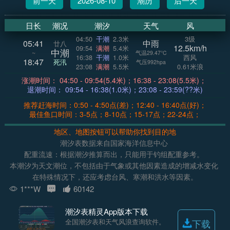
前一天
2026-08-10
潮历
后一天
日长
潮况
潮汐
天气
风
04:50
干潮
2.3米
3级
05:41
中雨
廿八
12.5km/h
09:54
满潮
5.4米
中潮
~
气温29.47°C
16:38
干潮
1.0米
西风
18:47
死汛
气压992hpa
23:08
满潮
5.5米
0.61米浪
涨潮时间： 04:50 - 09:54(5.4米)；16:38 - 23:08(5.5米)；
退潮时间： 09:54 - 16:38(1.0米)；23:08 - 23:59(??米)
推荐赶海时间：0:50 - 4:50点(差)；12:40 - 16:40点(好)；
最佳鱼口时间：3-5点；8-10点；15-17点；22-24点；
地区、地图按钮可以帮助你找到目的地
潮汐表数据来自国家海洋信息中心
配重流速：根据潮汐推算而出，只能用于钓组配重参考。
本潮汐为天文潮位，不包括由于气象或其他因素造成的增减水变化
在特殊情况下，还应考虑台风、寒潮和洪水等因素。
1***W
60142
潮汐表精灵App版本下载
全国潮汐表和天气风浪查询软件。
下载