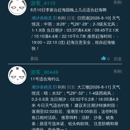
游客_4110
刚刚
8月10日李家台赶海园晚上几点适合赶海啊
潮汐表精灵.EI
刚刚
回复:
日照港[2026-8-10] 天气
情况：中雨；水28°；气26°-28°；2-3级东北风；
1-1.9浪 当日潮汐：03:37满4.6米 / 09:45干2.1米
/ 15:10满4.4米 / 22:10干0.7米 推荐赶海时间： -
19:00 ~ 22:10 (优) 赶海注意安全，祝你赶海愉
快！
删除
0
回复
游客_90449
刚刚
11号适合海钓么
潮汐表精灵.EI
刚刚
回复:
大三墩[2026-8-11] 天气
情况：晴；水32°；气29°-32°；1-4级西南风；
0.2-0.6浪 当日潮汐：02:02干0.2米 / 16:05满4.9
米 今日天气适合钓鱼！ 建议关注潮汐转换时段：
落潮至02:02前后、涨潮至16:05前后，这些时段
鱼口相对活跃。 推荐饵料：活虾、沙蚕、鱿鱼
条；路亚可选米诺、铅头钩软饵。 注意防晒和潮
汐变化，安全第一！