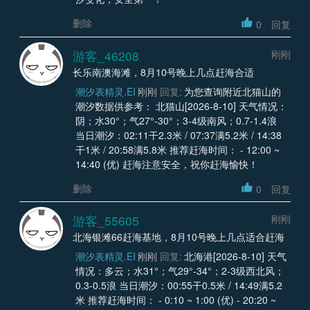
删除
0
回复
游客_46208
刚刚
长乐南澳海滩，8月10号晚上几点赶海合适
潮汐表精灵.EI
刚刚
回复:
为您查询附近北猫山的
潮汐数据供参考： 北猫山[2026-8-10] 天气情况：
阴；水30°；气27°-30°；3-4级南风；0.7-1.4浪
当日潮汐：02:11干2.3米 / 07:37满5.2米 / 14:38
干1米 / 20:58满5.8米 推荐赶海时间： - 12:00 ~
14:40 (优) 赶海注意安全，祝你赶海愉快！
删除
0
回复
游客_55605
刚刚
北海银滩66赶海基地，8月10号晚上几点适合赶海
潮汐表精灵.EI
刚刚
回复:
北海港[2026-8-10] 天气
情况：多云；水31°；气29°-34°；2-3级西北风；
0.3-0.5浪 当日潮汐：00:55干0.5米 / 14:49满5.2
米 推荐赶海时间： - 0:10 ~ 1:00 (优) - 20:20 ~