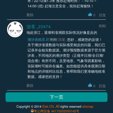
米 / 22:12满1.3米 推荐赶海时间： - 10:10 ~
14:00 (优) 赶海注意安全，祝你赶海愉快！
删除
0
回复
游客_23474
刚刚
地处浙江，退潮和涨潮跟实际情况好像是反的
潮汐表精灵.EI
刚刚
回复:
您好，感谢您的反馈！
关于潮汐涨退数据与实际感受相反的问题，我们已
记录并会核实数据源。潮汐预报数据来源于官方潮
汐表，不同地区的潮汐类型（正规半日潮/全日潮/
混合潮）有所不同，且受地形、气象等因素影响，
实际潮时可能存在偏差。如您能提供具体观测日期
和地点的详细对比信息，将帮助我们更准确地校准
数据。感谢您的支持！
删除
0
回复
All
Copyright © 2014
Eisk.CN
.
rights reserved
sitemap
粤公网安备 44170202000142号