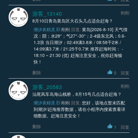
游客_13140
刚刚
8月10日青岛黄岛区大石头几点适合赶海？
潮汐表精灵.EI
刚刚
回复:
黄岛[2026-8-10] 天气情
况：阴；水28°；气27°-30°；2-4级东北风；0.6-
1.3浪 当日潮汐：02:49满3.8米 / 08:58干2米 /
14:09满3.7米 / 21:25干0.7米 推荐赶海时间： -
18:10 ~ 21:30 (优) 赶海注意安全，祝你赶海愉
快！
删除
0
回复
游客_20583
刚刚
汕尾风车岛海山栈桥，8月15号几点适合赶海？
潮汐表精灵.EI
刚刚
回复:
您好，该地点暂未匹配
到潮汐/赶海推荐数据，请在小程序内搜索查看详
细数据。赶海注意安全！
删除
1
回复