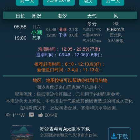
前一天
2026-08-08
潮历
后一天
日长
潮况
潮汐
天气
风
多云
2级
05:58
廿六
9.6km/h
03:48
满潮
2.1米
气温31.14°C
小潮
~
12:05
干潮
0.6米
西北风
水温28.55°C
19:00
死汛
0.63米浪
气压985hpa
涨潮时间： 12:05 - 23:59(??米)
退潮时间： 03:48 - 12:05(0.6米)；
推荐赶海时间：8:10 - 12:10点(好)；
最佳鱼口时间：2-4点；11-13点；
地区、地图按钮可以帮助你找到目的地
潮汐表数据来自国家海洋信息中心
配重流速：根据潮汐推算而出，只能用于钓组配重参考。
本潮汐为天文潮位，不包括由于气象或其他因素造成的增减水变化
在特殊情况下，还应考虑台风、寒潮和洪水等因素。
1***W
60142
潮汐表精灵App版本下载
全国潮汐表和天气风浪查询软件。
下载