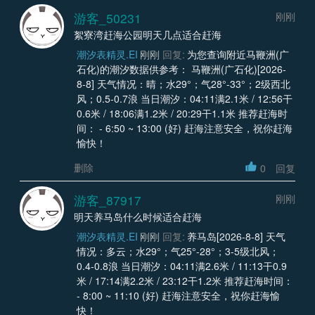
游客_50231
刚刚
絮寮湾赶海公园明天几点适合赶海
潮汐表精灵.EI
刚刚
回复:
为您查询附近马鞭洲(广
石化)的潮汐数据供参考： 马鞭洲(广石化)[2026-
8-8] 天气情况：晴；水29°；气28°-33°；2级西北
风；0.5-0.7浪 当日潮汐：04:11满2.1米 / 12:56干
0.6米 / 18:06满1.2米 / 20:29干1.1米 推荐赶海时
间： - 6:50 ~ 13:00 (好) 赶海注意安全，祝你赶海
愉快！
删除
0
回复
游客_87917
刚刚
明天养马岛什么时候适合赶海
潮汐表精灵.EI
刚刚
回复:
养马岛[2026-8-8] 天气
情况：多云；水29°；气25°-28°；3-5级北风；
0.4-0.8浪 当日潮汐：04:11满2.6米 / 11:13干0.9
米 / 17:14满2.2米 / 23:12干1.2米 推荐赶海时间：
- 8:00 ~ 11:10 (好) 赶海注意安全，祝你赶海愉
快！