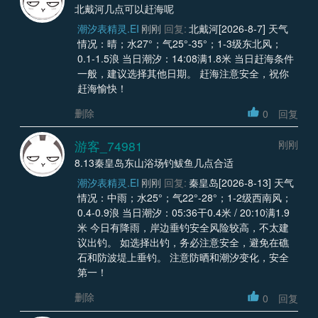
北戴河几点可以赶海呢
潮汐表精灵.EI
刚刚
回复:
北戴河[2026-8-7] 天气
情况：晴；水27°；气25°-35°；1-3级东北风；
0.1-1.5浪 当日潮汐：14:08满1.8米 当日赶海条件
一般，建议选择其他日期。 赶海注意安全，祝你
赶海愉快！
删除
0
回复
游客_74981
刚刚
8.13秦皇岛东山浴场钓鲅鱼几点合适
潮汐表精灵.EI
刚刚
回复:
秦皇岛[2026-8-13] 天气
情况：中雨；水25°；气22°-28°；1-2级西南风；
0.4-0.9浪 当日潮汐：05:36干0.4米 / 20:10满1.9
米 今日有降雨，岸边垂钓安全风险较高，不太建
议出钓。 如选择出钓，务必注意安全，避免在礁
石和防波堤上垂钓。 注意防晒和潮汐变化，安全
第一！
删除
0
回复