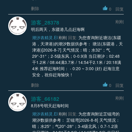
删除
0
回复
游客_28378
刚刚
明后两天，东疆港几点赶海啊
潮汐表精灵.EI
刚刚
回复:
为您查询附近塘沽(东疆
港，天津港)的潮汐数据供参考： 塘沽(东疆港，天
津港)[2026-8-7] 天气情况：晴；水32°；气
29°-31°；2-5级东风；0-0.9浪 当日潮汐：02:48
干1.2米 / 08:44满3.7米 / 14:54干2.1米 / 20:18满
4米 推荐赶海时间： - 0:20 ~ 3:00 (好) 赶海注意
安全，祝你赶海愉快！
删除
0
回复
游客_66182
刚刚
8月8号明天赶海时间
潮汐表精灵.EI
刚刚
回复:
为您查询附近芷锚湾的
潮汐数据供参考： 芷锚湾[2026-8-8] 天气情况：
晴；水25°；气20°-28°；3-4级北风；0.7-1.2浪