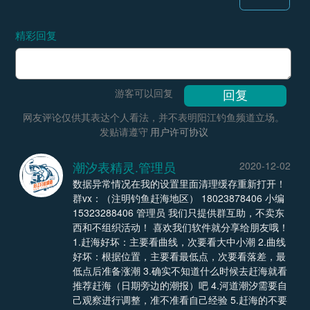
精彩回复
游客可以回复
网友评论仅供其表达个人看法，并不表明阳江钓鱼频道立场。
发贴请遵守
用户许可协议
潮汐表精灵.管理员
2020-12-02
数据异常情况在我的设置里面清理缓存重新打开！
群vx：（注明钓鱼赶海地区） 18023878406 小编
15323288406 管理员 我们只提供群互助，不卖东
西和不组织活动！ 喜欢我们软件就分享给朋友哦！
1.赶海好坏：主要看曲线，次要看大中小潮 2.曲线
好坏：根据位置，主要看最低点，次要看落差，最
低点后准备涨潮 3.确实不知道什么时候去赶海就看
推荐赶海（日期旁边的潮报）吧 4.河道潮汐需要自
己观察进行调整，准不准看自己经验 5.赶海的不要