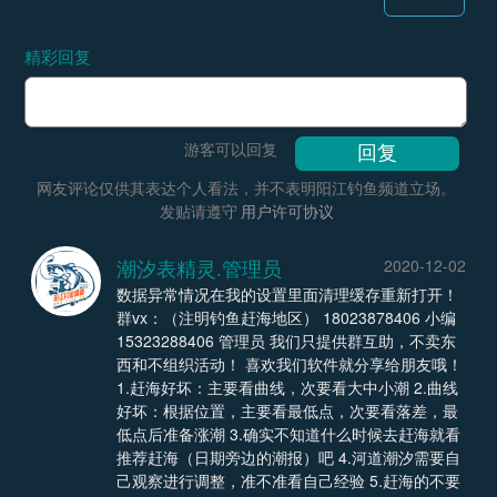
精彩回复
游客可以回复
网友评论仅供其表达个人看法，并不表明阳江钓鱼频道立场。
发贴请遵守
用户许可协议
潮汐表精灵.管理员
2020-12-02
数据异常情况在我的设置里面清理缓存重新打开！
群vx：（注明钓鱼赶海地区） 18023878406 小编
15323288406 管理员 我们只提供群互助，不卖东
西和不组织活动！ 喜欢我们软件就分享给朋友哦！
1.赶海好坏：主要看曲线，次要看大中小潮 2.曲线
好坏：根据位置，主要看最低点，次要看落差，最
低点后准备涨潮 3.确实不知道什么时候去赶海就看
推荐赶海（日期旁边的潮报）吧 4.河道潮汐需要自
己观察进行调整，准不准看自己经验 5.赶海的不要