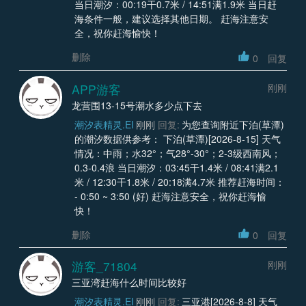
当日潮汐：00:19干0.7米 / 14:51满1.9米 当日赶
海条件一般，建议选择其他日期。 赶海注意安
全，祝你赶海愉快！
删除
0
回复
APP游客
刚刚
龙营围13-15号潮水多少点下去
潮汐表精灵.EI
刚刚
回复:
为您查询附近下泊(草潭)
的潮汐数据供参考： 下泊(草潭)[2026-8-15] 天气
情况：中雨；水32°；气28°-30°；2-3级西南风；
0.3-0.4浪 当日潮汐：03:45干1.4米 / 08:41满2.1
米 / 12:30干1.8米 / 20:18满4.7米 推荐赶海时间：
- 0:50 ~ 3:50 (好) 赶海注意安全，祝你赶海愉
快！
删除
0
回复
游客_71804
刚刚
三亚湾赶海什么时间比较好
潮汐表精灵.EI
刚刚
回复:
三亚港[2026-8-8] 天气