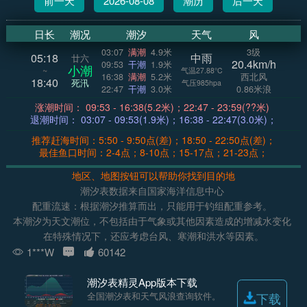
前一天
2026-08-08
潮历
后一天
日长
潮况
潮汐
天气
风
03:07
满潮
4.9米
3级
05:18
中雨
廿六
20.4km/h
09:53
干潮
1.9米
小潮
~
气温27.88°C
16:38
满潮
5.2米
西北风
18:40
死汛
气压985hpa
22:47
干潮
3.0米
0.86米浪
涨潮时间： 09:53 - 16:38(5.2米)；22:47 - 23:59(??米)
退潮时间： 03:07 - 09:53(1.9米)；16:38 - 22:47(3.0米)；
推荐赶海时间：5:50 - 9:50点(差)；18:50 - 22:50点(差)；
最佳鱼口时间：2-4点；8-10点；15-17点；21-23点；
地区、地图按钮可以帮助你找到目的地
潮汐表数据来自国家海洋信息中心
配重流速：根据潮汐推算而出，只能用于钓组配重参考。
本潮汐为天文潮位，不包括由于气象或其他因素造成的增减水变化
在特殊情况下，还应考虑台风、寒潮和洪水等因素。
1***W
60142
潮汐表精灵App版本下载
全国潮汐表和天气风浪查询软件。
下载