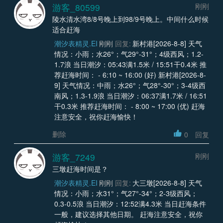
游客_80599
刚刚
陵水清水湾8/8号晚上到98/9号晚上。中间什么时候
适合赶海
潮汐表精灵.EI
刚刚
回复:
新村港[2026-8-8] 天气
情况：小雨；水26°；气29°-31°；4级西风；1.2-
1.7浪 当日潮汐：05:43满1.5米 / 15:51干0.4米 推
荐赶海时间： - 6:10 ~ 16:00 (好) 新村港[2026-8-
9] 天气情况：中雨；水26°；气28°-30°；3-4级西
南风；1.3-1.9浪 当日潮汐：06:37满1.7米 / 16:51
干0.3米 推荐赶海时间： - 8:00 ~ 17:00 (优) 赶海
注意安全，祝你赶海愉快！
删除
0
回复
游客_7249
刚刚
三墩赶海时间是？
潮汐表精灵.EI
刚刚
回复:
大三墩[2026-8-8] 天气
情况：小雨；水31°；气27°-34°；2-3级西风；
0.3-0.5浪 当日潮汐：12:52满4.3米 当日赶海条件
一般，建议选择其他日期。 赶海注意安全，祝你