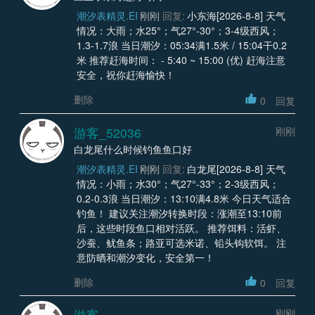
潮汐表精灵.EI
刚刚
回复:
小东海[2026-8-8] 天气
情况：大雨；水25°；气27°-30°；3-4级西风；
1.3-1.7浪 当日潮汐：05:34满1.5米 / 15:04干0.2
米 推荐赶海时间： - 5:40 ~ 15:00 (优) 赶海注意
安全，祝你赶海愉快！
删除
0
回复
游客_52036
刚刚
白龙尾什么时候钓鱼鱼口好
潮汐表精灵.EI
刚刚
回复:
白龙尾[2026-8-8] 天气
情况：小雨；水30°；气27°-33°；2-3级西风；
0.2-0.3浪 当日潮汐：13:10满4.8米 今日天气适合
钓鱼！ 建议关注潮汐转换时段：涨潮至13:10前
后，这些时段鱼口相对活跃。 推荐饵料：活虾、
沙蚕、鱿鱼条；路亚可选米诺、铅头钩软饵。 注
意防晒和潮汐变化，安全第一！
删除
0
回复
游客
刚刚