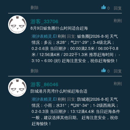
删除
0
回复
游客_33706
刚刚
8月9日鲅鱼圈什么时间适合赶海
潮汐表精灵.EI
刚刚
回复:
鲅鱼圈[2026-8-9] 天气
情况：多云；水28°；气21°-29°；3-4级北风；
0.2-0.6浪 当日潮汐：00:00满2.5米 / 06:00干0.8
米 / 12:56满4米 / 20:22干1.3米 推荐赶海时间： -
3:10 ~ 6:00 (好) 赶海注意安全，祝你赶海愉快！
删除
0
回复
游客_86046
刚刚
防城港月亮湾什么时候赶海合适
潮汐表精灵.EI
刚刚
回复:
防城港[2026-8-8] 天气
情况：小雨；水31°；气26°-34°；1-2级西南风；
0.2-0.3浪 当日潮汐：13:12满4.4米 当日赶海条件
一般，建议选择其他日期。 赶海注意安全，祝你
赶海愉快！