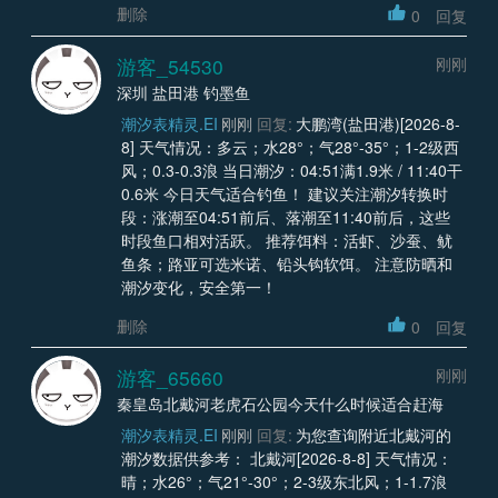
删除
0
回复
游客_54530
刚刚
深圳 盐田港 钓墨鱼
潮汐表精灵.EI
刚刚
回复:
大鹏湾(盐田港)[2026-8-
8] 天气情况：多云；水28°；气28°-35°；1-2级西
风；0.3-0.3浪 当日潮汐：04:51满1.9米 / 11:40干
0.6米 今日天气适合钓鱼！ 建议关注潮汐转换时
段：涨潮至04:51前后、落潮至11:40前后，这些
时段鱼口相对活跃。 推荐饵料：活虾、沙蚕、鱿
鱼条；路亚可选米诺、铅头钩软饵。 注意防晒和
潮汐变化，安全第一！
删除
0
回复
游客_65660
刚刚
秦皇岛北戴河老虎石公园今天什么时候适合赶海
潮汐表精灵.EI
刚刚
回复:
为您查询附近北戴河的
潮汐数据供参考： 北戴河[2026-8-8] 天气情况：
晴；水26°；气21°-30°；2-3级东北风；1-1.7浪