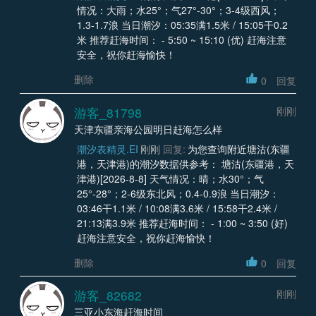
情况：大雨；水25°；气27°-30°；3-4级西风；
1.3-1.7浪 当日潮汐：05:35满1.5米 / 15:05干0.2
米 推荐赶海时间： - 5:50 ~ 15:10 (优) 赶海注意
安全，祝你赶海愉快！
删除
0
回复
游客_81798
刚刚
天津东疆亲海公园明日赶海怎么样
潮汐表精灵.EI
刚刚
回复:
为您查询附近塘沽(东疆
港，天津港)的潮汐数据供参考： 塘沽(东疆港，天
津港)[2026-8-8] 天气情况：晴；水30°；气
25°-28°；2-6级东北风；0.4-0.9浪 当日潮汐：
03:46干1.1米 / 10:08满3.6米 / 15:58干2.4米 /
21:13满3.9米 推荐赶海时间： - 1:00 ~ 3:50 (好)
赶海注意安全，祝你赶海愉快！
删除
0
回复
游客_82682
刚刚
三亚小东海赶海时间