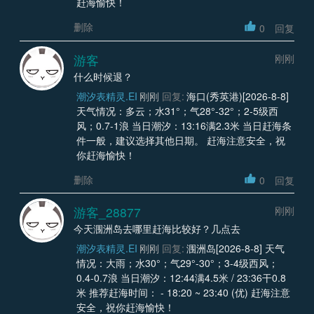
赶海愉快！
删除
0
回复
游客
刚刚
什么时候退？
潮汐表精灵.EI
刚刚
回复:
海口(秀英港)[2026-8-8]
天气情况：多云；水31°；气28°-32°；2-5级西
风；0.7-1浪 当日潮汐：13:16满2.3米 当日赶海条
件一般，建议选择其他日期。 赶海注意安全，祝
你赶海愉快！
删除
0
回复
游客_28877
刚刚
今天涠洲岛去哪里赶海比较好？几点去
潮汐表精灵.EI
刚刚
回复:
涠洲岛[2026-8-8] 天气
情况：大雨；水30°；气29°-30°；3-4级西风；
0.4-0.7浪 当日潮汐：12:44满4.5米 / 23:36干0.8
米 推荐赶海时间： - 18:20 ~ 23:40 (优) 赶海注意
安全，祝你赶海愉快！