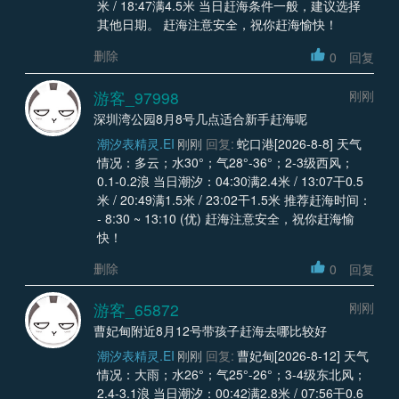
米 / 18:47满4.5米 当日赶海条件一般，建议选择
其他日期。 赶海注意安全，祝你赶海愉快！
删除
0
回复
游客_97998
刚刚
深圳湾公园8月8号几点适合新手赶海呢
潮汐表精灵.EI
刚刚
回复:
蛇口港[2026-8-8] 天气
情况：多云；水30°；气28°-36°；2-3级西风；
0.1-0.2浪 当日潮汐：04:30满2.4米 / 13:07干0.5
米 / 20:49满1.5米 / 23:02干1.5米 推荐赶海时间：
- 8:30 ~ 13:10 (优) 赶海注意安全，祝你赶海愉
快！
删除
0
回复
游客_65872
刚刚
曹妃甸附近8月12号带孩子赶海去哪比较好
潮汐表精灵.EI
刚刚
回复:
曹妃甸[2026-8-12] 天气
情况：大雨；水26°；气25°-26°；3-4级东北风；
2.4-3.1浪 当日潮汐：00:42满2.8米 / 07:56干0.6