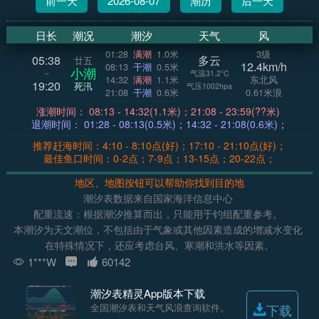
前一天
2026-08-07
潮历
后一天
日长
潮况
潮汐
天气
风
01:28
满潮
1.0米
3级
05:38
多云
廿五
12.4km/h
08:13
干潮
0.5米
小潮
~
气温31.2°C
14:32
满潮
1.1米
东北风
19:20
死汛
气压1002hpa
21:08
干潮
0.6米
0.61米浪
涨潮时间： 08:13 - 14:32(1.1米)；21:08 - 23:59(??米)
退潮时间： 01:28 - 08:13(0.5米)；14:32 - 21:08(0.6米)；
推荐赶海时间：4:10 - 8:10点(好)；17:10 - 21:10点(好)；
最佳鱼口时间：0-2点；7-9点；13-15点；20-22点；
地区、地图按钮可以帮助你找到目的地
潮汐表数据来自国家海洋信息中心
配重流速：根据潮汐推算而出，只能用于钓组配重参考。
本潮汐为天文潮位，不包括由于气象或其他因素造成的增减水变化
在特殊情况下，还应考虑台风、寒潮和洪水等因素。
1***W
60142
潮汐表精灵App版本下载
全国潮汐表和天气风浪查询软件。
下载