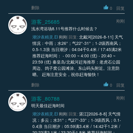
删除
0
回复
游客_25685
刚刚
浅水湾浴场8.11号推荐什么时候去？
潮汐表精灵.EI
刚刚
回复:
北戴河[2026-8-11] 天气
情况：中雨；水26°；气22°-31°；1-2级西南风；
0.5-1.3浪 当日潮汐：04:04干0.4米 / 17:45满2米
推荐赶海时间： - 00:00 ~ 4:00 (优) - 20:40 ~
23:59 (优) 秦皇岛/北戴河赶海推荐：老虎石公园
周边、鸽子窝公园滩涂、东山码头附近。注意防
晒。 赶海注意安全，祝你赶海愉快！
删除
0
回复
游客_80788
刚刚
明天最佳赶海时间
潮汐表精灵.EI
刚刚
回复:
湛江[2026-8-8] 天气情
况：多云；水31°；气27°-33°；1-3级西风；0.1-
0.4浪 当日潮汐：05:59满3.4米 / 14:42干1.2米 /
20:23满2.1米 / 23:30干1.8米 推荐赶海时间： -