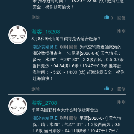
米 推荐赶海时间： - 18:30 ~ 23:40 (优) 赶海注意
安全，祝你赶海愉快！
删除
0
回复
游客_15203
刚刚
8月8和9日汕尾白鹤寺是否适合赶海？
潮汐表精灵.EI
刚刚
回复:
为您查询附近汕尾港的
潮汐数据供参考： 汕尾港[2026-8-8] 天气情况：
多云；水28°；气28°-30°；2-3级西风；0.5-0.7浪
当日潮汐：04:34满1.6米 / 13:47干0.3米 推荐赶
海时间： - 5:20 ~ 14:00 (优) 赶海注意安全，祝你
赶海愉快！
删除
0
回复
游客_2708
刚刚
平潭岛国彩村今天什么时候赶海合适
潮汐表精灵.EI
刚刚
回复:
平潭[2026-8-7] 天气情
况：晴；水29°；气27°-31°；1-3级西南风；0.8-
1.5浪 当日潮汐：04:11满6米 / 10:47干1.7米 /