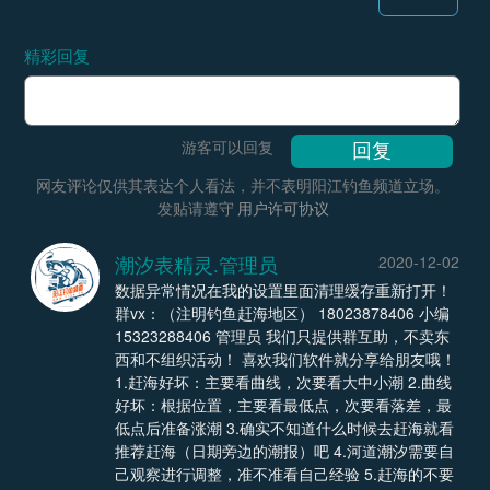
精彩回复
游客可以回复
网友评论仅供其表达个人看法，并不表明阳江钓鱼频道立场。
发贴请遵守
用户许可协议
潮汐表精灵.管理员
2020-12-02
数据异常情况在我的设置里面清理缓存重新打开！
群vx：（注明钓鱼赶海地区） 18023878406 小编
15323288406 管理员 我们只提供群互助，不卖东
西和不组织活动！ 喜欢我们软件就分享给朋友哦！
1.赶海好坏：主要看曲线，次要看大中小潮 2.曲线
好坏：根据位置，主要看最低点，次要看落差，最
低点后准备涨潮 3.确实不知道什么时候去赶海就看
推荐赶海（日期旁边的潮报）吧 4.河道潮汐需要自
己观察进行调整，准不准看自己经验 5.赶海的不要