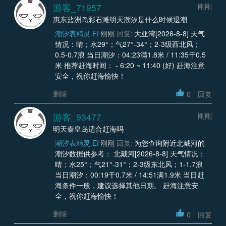
游客_71957
刚刚
惠东盐洲岛彩石滩明天潮汐是什么时候退潮
潮汐表精灵.EI
刚刚
回复:
大亚湾[2026-8-8] 天气
情况：晴；水29°；气27°-34°；2-3级西北风；
0.5-0.7浪 当日潮汐：04:23满1.8米 / 11:35干0.5
米 推荐赶海时间： - 6:20 ~ 11:40 (好) 赶海注意
安全，祝你赶海愉快！
删除
0
回复
游客_93477
刚刚
明天秦皇岛适合赶海吗
潮汐表精灵.EI
刚刚
回复:
为您查询附近北戴河的
潮汐数据供参考： 北戴河[2026-8-8] 天气情况：
晴；水25°；气21°-31°；2-3级东北风；1-1.7浪
当日潮汐：00:19干0.7米 / 14:51满1.9米 当日赶
海条件一般，建议选择其他日期。 赶海注意安
全，祝你赶海愉快！
删除
0
回复