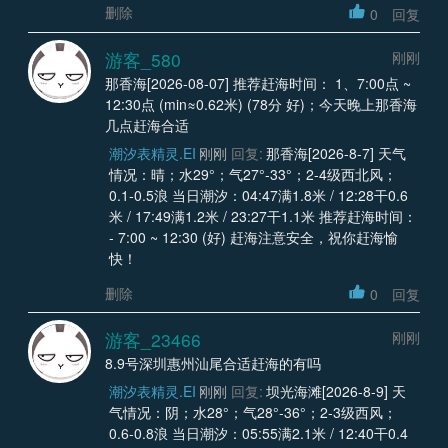
删除
0
回复
游客_580
刚刚
那香海[2026-08-07] 推荐赶海时间： 1、7:00点 ~
12:30点 (min≈0.62米) (78分 好)；今天晚上那香海
几点赶海合适
潮汐表精灵.EI
刚刚
回复:
那香海[2026-8-7] 天气
情况：晴；水29°；气27°-33°；2-4级西北风；
0.1-0.5浪 当日潮汐：04:47满1.8米 / 12:28干0.6
米 / 17:49满1.2米 / 23:27干1.1米 推荐赶海时间：
- 7:00 ~ 12:30 (好) 赶海注意安全，祝你赶海愉
快！
删除
0
回复
游客_23466
刚刚
8.9号深圳惠州汕尾合适赶海的有吗
潮汐表精灵.EI
刚刚
回复:
坝光海滩[2026-8-9] 天
气情况：阴；水28°；气28°-36°；2-3级西风；
0.6-0.8浪 当日潮汐：05:55满2.1米 / 12:40干0.4