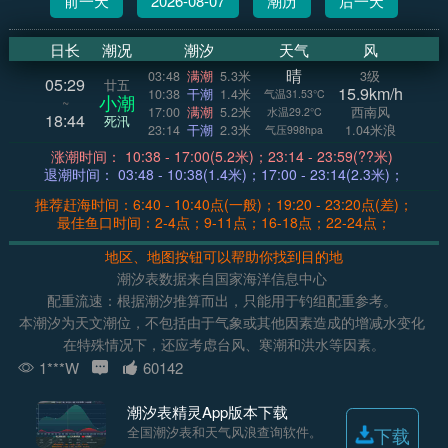
前一天
2026-08-07
潮历
后一天
日长
潮况
潮汐
天气
风
晴
03:48
满潮
5.3米
3级
05:29
廿五
15.9km/h
10:38
干潮
1.4米
气温31.53°C
小潮
~
17:00
满潮
5.2米
西南风
水温29.2°C
18:44
死汛
23:14
干潮
2.3米
1.04米浪
气压998hpa
涨潮时间： 10:38 - 17:00(5.2米)；23:14 - 23:59(??米)
退潮时间： 03:48 - 10:38(1.4米)；17:00 - 23:14(2.3米)；
推荐赶海时间：6:40 - 10:40点(一般)；19:20 - 23:20点(差)；
最佳鱼口时间：2-4点；9-11点；16-18点；22-24点；
地区、地图按钮可以帮助你找到目的地
潮汐表数据来自国家海洋信息中心
配重流速：根据潮汐推算而出，只能用于钓组配重参考。
本潮汐为天文潮位，不包括由于气象或其他因素造成的增减水变化
在特殊情况下，还应考虑台风、寒潮和洪水等因素。
1***W
60142
潮汐表精灵App版本下载
全国潮汐表和天气风浪查询软件。
下载