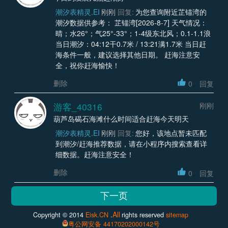
潮汐表精灵.EI
刚刚
回复:
为您查询附近芷锚湾的
潮汐数据供参考： 芷锚湾[2026-8-7] 天气情况：
晴；水26°；气25°-33°；1-4级东北风；0.1-1.1浪
当日潮汐：04:12干0.7米 / 13:21满1.7米 当日赶
海条件一般，建议选择其他日期。 赶海注意安
全，祝你赶海愉快！
删除
0
回复
游客_40316
刚刚
葫芦岛碣石海滩什么时间适合赶海今天明天
潮汐表精灵.EI
刚刚
回复:
您好，该地点暂未匹配
到潮汐/赶海推荐数据，请在小程序内搜索查看详
细数据。赶海注意安全！
删除
0
回复
All
Copyright © 2014
Eisk.CN
.
rights reserved
sitemap
粤公网安备 44170202000142号