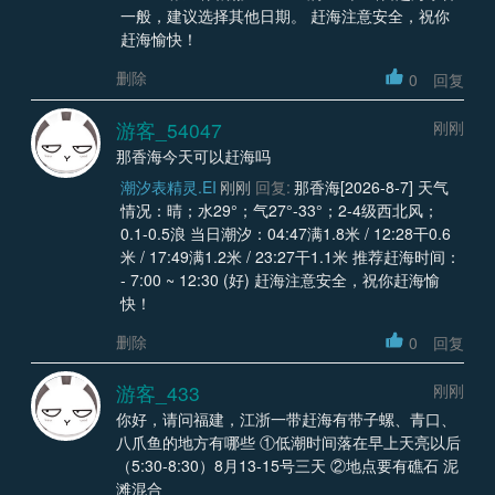
一般，建议选择其他日期。 赶海注意安全，祝你
赶海愉快！
删除
0
回复
游客_54047
刚刚
那香海今天可以赶海吗
潮汐表精灵.EI
刚刚
回复:
那香海[2026-8-7] 天气
情况：晴；水29°；气27°-33°；2-4级西北风；
0.1-0.5浪 当日潮汐：04:47满1.8米 / 12:28干0.6
米 / 17:49满1.2米 / 23:27干1.1米 推荐赶海时间：
- 7:00 ~ 12:30 (好) 赶海注意安全，祝你赶海愉
快！
删除
0
回复
游客_433
刚刚
你好，请问福建，江浙一带赶海有带子螺、青口、
八爪鱼的地方有哪些 ①低潮时间落在早上天亮以后
（5:30‑8:30）8月13-15号三天 ②地点要有礁石 泥
滩混合