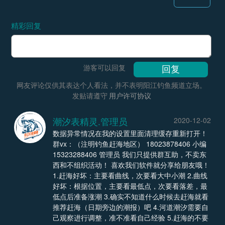
精彩回复
游客可以回复
网友评论仅供其表达个人看法，并不表明阳江钓鱼频道立场。
发贴请遵守
用户许可协议
潮汐表精灵.管理员
2020-12-02
数据异常情况在我的设置里面清理缓存重新打开！
群vx：（注明钓鱼赶海地区） 18023878406 小编
15323288406 管理员 我们只提供群互助，不卖东
西和不组织活动！ 喜欢我们软件就分享给朋友哦！
1.赶海好坏：主要看曲线，次要看大中小潮 2.曲线
好坏：根据位置，主要看最低点，次要看落差，最
低点后准备涨潮 3.确实不知道什么时候去赶海就看
推荐赶海（日期旁边的潮报）吧 4.河道潮汐需要自
己观察进行调整，准不准看自己经验 5.赶海的不要