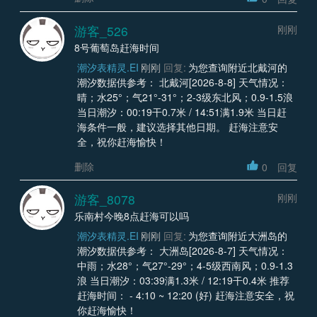
游客_526
刚刚
8号葡萄岛赶海时间
潮汐表精灵.EI
刚刚
回复:
为您查询附近北戴河的
潮汐数据供参考： 北戴河[2026-8-8] 天气情况：
晴；水25°；气21°-31°；2-3级东北风；0.9-1.5浪
当日潮汐：00:19干0.7米 / 14:51满1.9米 当日赶
海条件一般，建议选择其他日期。 赶海注意安
全，祝你赶海愉快！
删除
0
回复
游客_8078
刚刚
乐南村今晚8点赶海可以吗
潮汐表精灵.EI
刚刚
回复:
为您查询附近大洲岛的
潮汐数据供参考： 大洲岛[2026-8-7] 天气情况：
中雨；水28°；气27°-29°；4-5级西南风；0.9-1.3
浪 当日潮汐：03:39满1.3米 / 12:19干0.4米 推荐
赶海时间： - 4:10 ~ 12:20 (好) 赶海注意安全，祝
你赶海愉快！