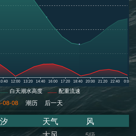
白天潮水高度
配重流速
-08-08
潮历
后一天
汐
天气
风
大风
5级