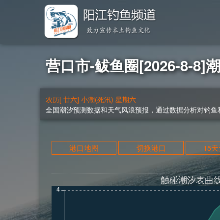
营口市-鲅鱼圈[2026-8-8]
农历[ 廿六] 小潮(死汛) 星期六
全国潮汐预测数据和天气风浪预报，通过数据分析对钓鱼和
港口地图
切换港口
15
触碰潮汐表曲