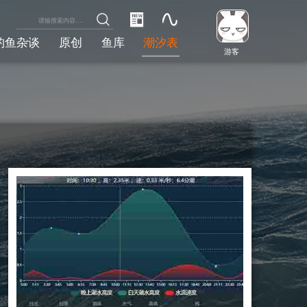
钓鱼杂谈
原创
鱼库
潮汐表
游客