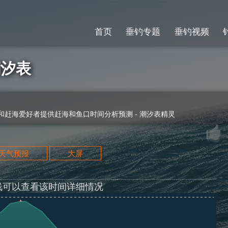
首页
垂钓专题
垂钓视频
潮汐表
赶海爱好者提供赶海和鱼口时间分析预测 - 潮汐表精灵
天天气预报
大屏
线可以查看该时间详细情况