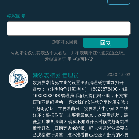
精彩回复
游客可以回复
网友评论仅供其表达个人看法，并不表明阳江钓鱼频道立场。
发贴请遵守
用户许可协议
潮汐表精灵.管理员
2020-12-02
数据异常情况在我的设置里面清理缓存重新打开！
群vx：（注明钓鱼赶海地区） 18023878406 小编
15323288406 管理员 我们只提供群互助，不卖东
西和不组织活动！ 喜欢我们软件就分享给朋友哦！
1.赶海好坏：主要看曲线，次要看大中小潮 2.曲线
好坏：根据位置，主要看最低点，次要看落差，最
低点后准备涨潮 3.确实不知道什么时候去赶海就看
推荐赶海（日期旁边的潮报）吧 4.河道潮汐需要自
己观察进行调整，准不准看自己经验 5.赶海的不要