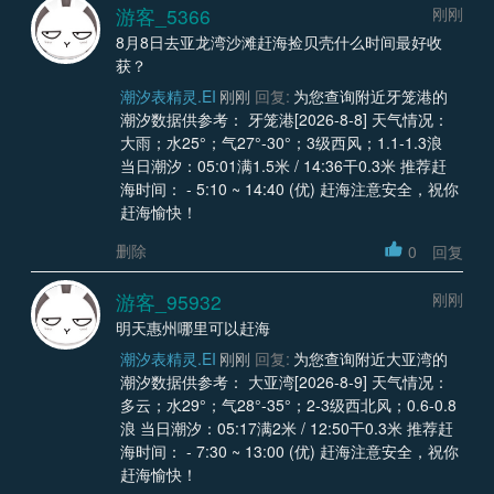
游客_5366
刚刚
8月8日去亚龙湾沙滩赶海捡贝壳什么时间最好收
获？
潮汐表精灵.EI
刚刚
回复:
为您查询附近牙笼港的
潮汐数据供参考： 牙笼港[2026-8-8] 天气情况：
大雨；水25°；气27°-30°；3级西风；1.1-1.3浪
当日潮汐：05:01满1.5米 / 14:36干0.3米 推荐赶
海时间： - 5:10 ~ 14:40 (优) 赶海注意安全，祝你
赶海愉快！
删除
0
回复
游客_95932
刚刚
明天惠州哪里可以赶海
潮汐表精灵.EI
刚刚
回复:
为您查询附近大亚湾的
潮汐数据供参考： 大亚湾[2026-8-9] 天气情况：
多云；水29°；气28°-35°；2-3级西北风；0.6-0.8
浪 当日潮汐：05:17满2米 / 12:50干0.3米 推荐赶
海时间： - 7:30 ~ 13:00 (优) 赶海注意安全，祝你
赶海愉快！