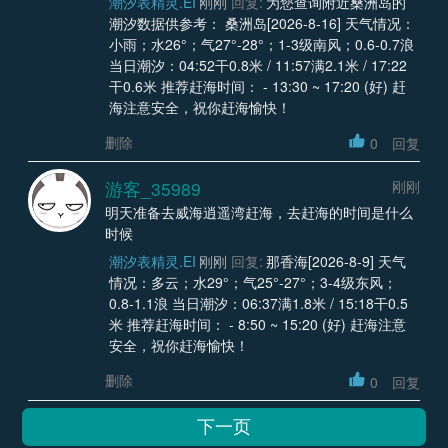
潮汐表精灵.EI
刚刚
回复:
为您查询附近桑洲岛的
潮汐数据供参考： 桑洲岛[2026-8-16] 天气情况：
小雨；水26°；气27°-28°；1-3级南风；0.6-0.7浪
当日潮汐：04:52干0.8米 / 11:57满2.1米 / 17:22
干0.6米 推荐赶海时间： - 13:30 ~ 17:20 (好) 赶
海注意安全，祝你赶海愉快！
删除
0
回复
游客_35989
刚刚
明天准备去威海逍遥湾赶海，去赶海的时间是什么
时候
潮汐表精灵.EI
刚刚
回复:
那香海[2026-8-9] 天气
情况：多云；水29°；气25°-27°；3-4级东风；
0.8-1.1浪 当日潮汐：06:37满1.8米 / 15:18干0.5
米 推荐赶海时间： - 8:50 ~ 15:20 (好) 赶海注意
安全，祝你赶海愉快！
删除
0
回复