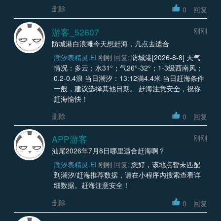
删除
0
回复
游客_52607
刚刚
防城港白浪滩今天想赶海，几点去适合
潮汐表精灵.EI
刚刚
回复:
防城港[2026-8-8] 天气
情况：多云；水31°；气26°-32°；1-3级西南风；
0.2-0.4浪 当日潮汐：13:12满4.4米 当日赶海条件
一般，建议选择其他日期。 赶海注意安全，祝你
赶海愉快！
删除
0
回复
APP游客
刚刚
汕尾2026年7月8日哪里适合赶海啊？
潮汐表精灵.EI
刚刚
回复:
您好，该地点暂未匹配
到潮汐/赶海推荐数据，请在小程序内搜索查看详
细数据。赶海注意安全！
删除
0
回复