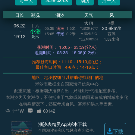
前一天
2026-08-08
潮历
后一天
日长
潮况
潮汐
天气
风
大雨
4级
06:22
廿六
20.6km/h
05:35
满潮
1.5米
气温28.96°C
小潮
~
15:05
干潮
0.2米
西风
水温25.5°C
19:13
死汛
1.58米浪
气压1002hpa
涨潮时间： 15:05 - 23:59(??米)
退潮时间： 05:35 - 15:05(0.2米)；
推荐赶海时间：11:10 - 15:10点(优)；
最佳鱼口时间：4-6点；14-16点；
地区、地图按钮可以帮助你找到目的地
潮汐表数据来自国家海洋信息中心
配重流速：根据潮汐推算而出，只能用于钓组配重参考。
本潮汐为天文潮位，不包括由于气象或其他因素造成的增减水变化
在特殊情况下，还应考虑台风、寒潮和洪水等因素。
1***W
60142
潮汐表精灵App版本下载
全国潮汐表和天气风浪查询软件。
下载