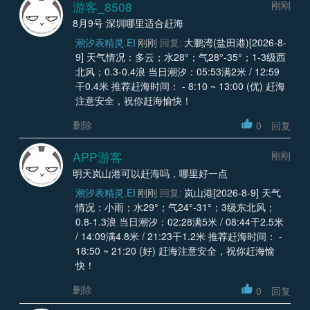
游客_8508
刚刚
8月9号 深圳哪里适合赶海
潮汐表精灵.EI
刚刚
回复:
大鹏湾(盐田港)[2026-8-
9] 天气情况：多云；水28°；气28°-35°；1-3级西
北风；0.3-0.4浪 当日潮汐：05:53满2米 / 12:59
干0.4米 推荐赶海时间： - 8:10 ~ 13:00 (优) 赶海
注意安全，祝你赶海愉快！
删除
0
回复
APP游客
刚刚
明天岚山港可以赶海吗，哪里好一点
潮汐表精灵.EI
刚刚
回复:
岚山港[2026-8-9] 天气
情况：小雨；水29°；气24°-31°；3级东北风；
0.8-1.3浪 当日潮汐：02:28满5米 / 08:44干2.5米
/ 14:09满4.8米 / 21:23干1.2米 推荐赶海时间： -
18:50 ~ 21:20 (好) 赶海注意安全，祝你赶海愉
快！
删除
0
回复