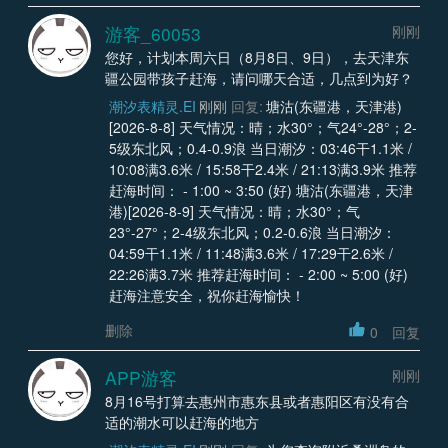
游客_60053
刚刚
您好，计划本周六日（8月8日、9日），去天津东
疆公园带孩子赶海，请问哪天合适，几点到为好？
潮汐表精灵.EI
刚刚
回复:
塘沽(东疆港，天津港)
[2026-8-8] 天气情况：晴；水30°；气24°-28°；2-
5级东北风；0.4-0.9浪 当日潮汐：03:46干1.1米 /
10:08满3.6米 / 15:58干2.4米 / 21:13满3.9米 推荐
赶海时间： - 1:00 ~ 3:50 (好) 塘沽(东疆港，天津
港)[2026-8-9] 天气情况：晴；水30°；气
23°-27°；2-4级东北风；0.2-0.6浪 当日潮汐：
04:59干1.1米 / 11:48满3.6米 / 17:29干2.6米 /
22:26满3.7米 推荐赶海时间： - 2:00 ~ 5:00 (好)
赶海注意安全，祝你赶海愉快！
删除
0
回复
APP游客
刚刚
8月16号打算去惠州市惠东县或者惠阳区有没有合
适的潮水可以赶海的地方