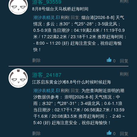
游客_93559
刚刚
8月8号烟台天马栈桥赶海时间
潮汐表精灵.EI
刚刚
回复:
烟台港[2026-8-8] 天气
情况：多云；水30°；气25°-28°；3-5级北风；
0.5-0.9浪 当日潮汐：04:19满2.6米 / 11:19干0.9
米 / 17:22满2.2米 / 23:18干1.2米 推荐赶海时间：
- 8:00 ~ 11:20 (好) 赶海注意安全，祝你赶海愉
快！
删除
0
回复
游客_24187
刚刚
江苏启东黄金沙滩8.8号什么时候时候赶海
潮汐表精灵.EI
刚刚
回复:
为您查询附近崇明的潮
汐数据供参考： 崇明[2026-8-8] 天气情况：中
雨；水32°；气28°-31°；3-4级北风；0.6-1.1浪
当日潮汐：02:17干1.7米 / 06:58满2.7米 / 13:59
干1.6米 / 20:08满3.5米 推荐赶海时间： - 2:40 ~
5:40 (好) 赶海注意安全，祝你赶海愉快！
删除
0
回复