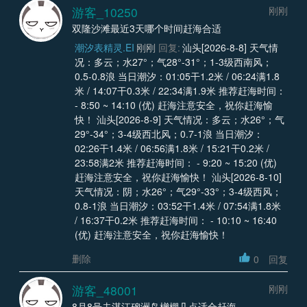
游客_10250
刚刚
双隆沙滩最近3天哪个时间赶海合适
潮汐表精灵.EI
刚刚
回复:
汕头[2026-8-8] 天气情
况：多云；水27°；气28°-31°；1-3级西南风；
0.5-0.8浪 当日潮汐：01:05干1.2米 / 06:24满1.8
米 / 14:07干0.3米 / 22:34满1.9米 推荐赶海时间：
- 8:50 ~ 14:10 (优) 赶海注意安全，祝你赶海愉
快！ 汕头[2026-8-9] 天气情况：多云；水26°；气
29°-34°；3-4级西北风；0.7-1浪 当日潮汐：
02:26干1.4米 / 06:56满1.8米 / 15:21干0.2米 /
23:58满2米 推荐赶海时间： - 9:20 ~ 15:20 (优)
赶海注意安全，祝你赶海愉快！ 汕头[2026-8-10]
天气情况：阴；水26°；气29°-33°；3-4级西风；
0.8-1浪 当日潮汐：03:52干1.4米 / 07:54满1.8米
/ 16:37干0.2米 推荐赶海时间： - 10:10 ~ 16:40
(优) 赶海注意安全，祝你赶海愉快！
删除
0
回复
游客_48001
刚刚
8月8号去湛江硇洲岛橧棚几点适合赶海