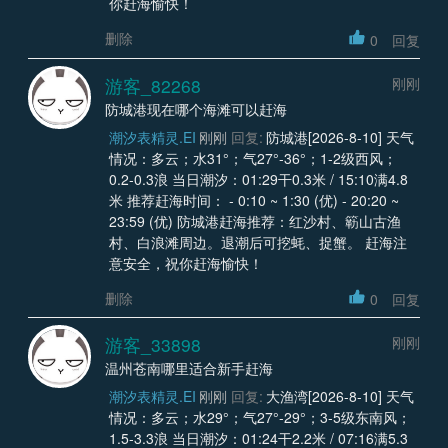
你赶海愉快！
删除
0
回复
游客_82268
刚刚
防城港现在哪个海滩可以赶海
潮汐表精灵.EI
刚刚
回复:
防城港[2026-8-10] 天气
情况：多云；水31°；气27°-36°；1-2级西风；
0.2-0.3浪 当日潮汐：01:29干0.3米 / 15:10满4.8
米 推荐赶海时间： - 0:10 ~ 1:30 (优) - 20:20 ~
23:59 (优) 防城港赶海推荐：红沙村、簕山古渔
村、白浪滩周边。退潮后可挖蚝、捉蟹。 赶海注
意安全，祝你赶海愉快！
删除
0
回复
游客_33898
刚刚
温州苍南哪里适合新手赶海
潮汐表精灵.EI
刚刚
回复:
大渔湾[2026-8-10] 天气
情况：多云；水29°；气27°-29°；3-5级东南风；
1.5-3.3浪 当日潮汐：01:24干2.2米 / 07:16满5.3