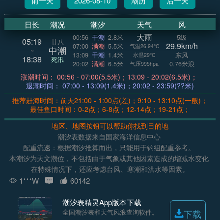
前一天
2026-08-10
潮历
后一天
日长
潮况
潮汐
天气
风
大雨
00:56
干潮
2.8米
5级
05:19
廿八
29.9km/h
07:00
满潮
5.5米
气温26.94°C
中潮
~
13:09
干潮
1.4米
东风
水温29°C
18:38
死汛
20:02
满潮
6.5米
0.76米浪
气压995hpa
涨潮时间： 00:56 - 07:00(5.5米)；13:09 - 20:02(6.5米)；
退潮时间： 07:00 - 13:09(1.4米)；20:02 - 23:59(??米)
推荐赶海时间：前天21:00 - 1:00点(差)；9:10 - 13:10点(一般)；
最佳鱼口时间：0-2点；6-8点；12-14点；19-21点；
地区、地图按钮可以帮助你找到目的地
潮汐表数据来自国家海洋信息中心
配重流速：根据潮汐推算而出，只能用于钓组配重参考。
本潮汐为天文潮位，不包括由于气象或其他因素造成的增减水变化
在特殊情况下，还应考虑台风、寒潮和洪水等因素。
1***W
60142
潮汐表精灵App版本下载
全国潮汐表和天气风浪查询软件。
下载