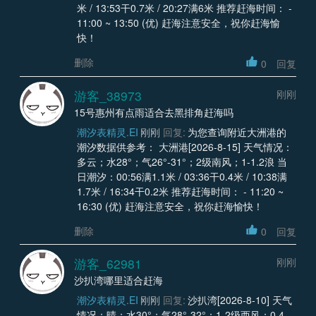
米 / 13:53干0.7米 / 20:27满6米 推荐赶海时间： -
11:00 ~ 13:50 (优) 赶海注意安全，祝你赶海愉
快！
删除
0
回复
游客_38973
刚刚
15号惠州有点雨适合去黑排角赶海吗
潮汐表精灵.EI
刚刚
回复:
为您查询附近大洲港的
潮汐数据供参考： 大洲港[2026-8-15] 天气情况：
多云；水28°；气26°-31°；2级南风；1-1.2浪 当
日潮汐：00:56满1.1米 / 03:36干0.4米 / 10:38满
1.7米 / 16:34干0.2米 推荐赶海时间： - 11:20 ~
16:30 (优) 赶海注意安全，祝你赶海愉快！
删除
0
回复
游客_62981
刚刚
沙扒湾哪里适合赶海
潮汐表精灵.EI
刚刚
回复:
沙扒湾[2026-8-10] 天气
情况：晴；水30°；气28°-32°；1-2级西风；0.4-