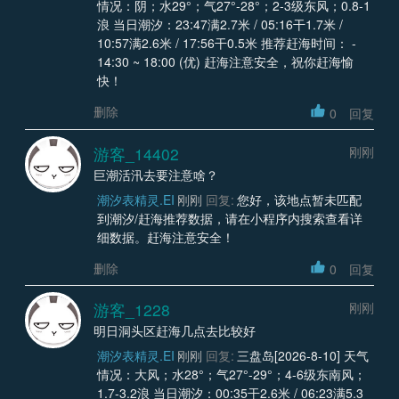
情况：阴；水29°；气27°-28°；2-3级东风；0.8-1
浪 当日潮汐：23:47满2.7米 / 05:16干1.7米 /
10:57满2.6米 / 17:56干0.5米 推荐赶海时间： -
14:30 ~ 18:00 (优) 赶海注意安全，祝你赶海愉
快！
删除
0
回复
游客_14402
刚刚
巨潮活汛去要注意啥？
潮汐表精灵.EI
刚刚
回复:
您好，该地点暂未匹配
到潮汐/赶海推荐数据，请在小程序内搜索查看详
细数据。赶海注意安全！
删除
0
回复
游客_1228
刚刚
明日洞头区赶海几点去比较好
潮汐表精灵.EI
刚刚
回复:
三盘岛[2026-8-10] 天气
情况：大风；水28°；气27°-29°；4-6级东南风；
1.7-3.2浪 当日潮汐：00:35干2.6米 / 06:23满5.3