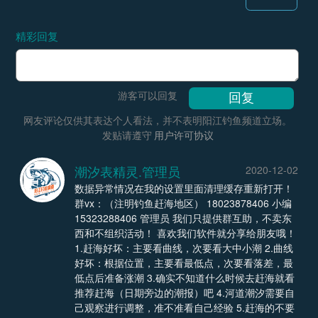
精彩回复
游客可以回复
网友评论仅供其表达个人看法，并不表明阳江钓鱼频道立场。
发贴请遵守
用户许可协议
潮汐表精灵.管理员
2020-12-02
数据异常情况在我的设置里面清理缓存重新打开！
群vx：（注明钓鱼赶海地区） 18023878406 小编
15323288406 管理员 我们只提供群互助，不卖东
西和不组织活动！ 喜欢我们软件就分享给朋友哦！
1.赶海好坏：主要看曲线，次要看大中小潮 2.曲线
好坏：根据位置，主要看最低点，次要看落差，最
低点后准备涨潮 3.确实不知道什么时候去赶海就看
推荐赶海（日期旁边的潮报）吧 4.河道潮汐需要自
己观察进行调整，准不准看自己经验 5.赶海的不要