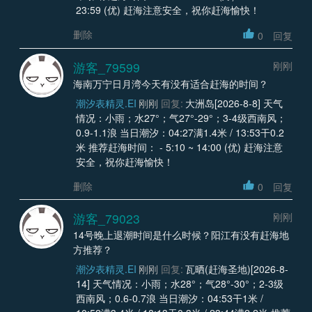
23:59 (优) 赶海注意安全，祝你赶海愉快！
删除
0
回复
游客_79599
刚刚
海南万宁日月湾今天有没有适合赶海的时间？
潮汐表精灵.EI
刚刚
回复:
大洲岛[2026-8-8] 天气
情况：小雨；水27°；气27°-29°；3-4级西南风；
0.9-1.1浪 当日潮汐：04:27满1.4米 / 13:53干0.2
米 推荐赶海时间： - 5:10 ~ 14:00 (优) 赶海注意
安全，祝你赶海愉快！
删除
0
回复
游客_79023
刚刚
14号晚上退潮时间是什么时候？阳江有没有赶海地
方推荐？
潮汐表精灵.EI
刚刚
回复:
瓦晒(赶海圣地)[2026-8-
14] 天气情况：小雨；水28°；气28°-30°；2-3级
西南风；0.6-0.7浪 当日潮汐：04:53干1米 /