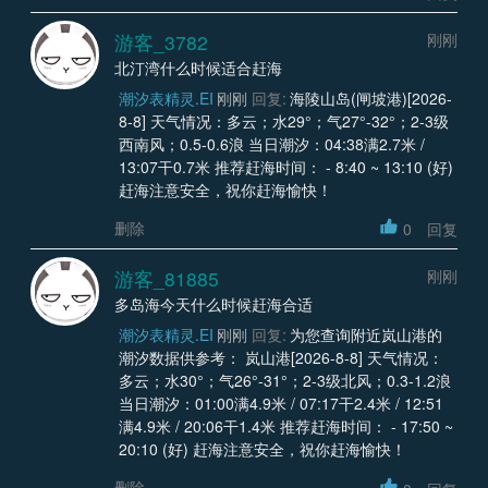
游客_3782
刚刚
北汀湾什么时候适合赶海
潮汐表精灵.EI
刚刚
回复:
海陵山岛(闸坡港)[2026-
8-8] 天气情况：多云；水29°；气27°-32°；2-3级
西南风；0.5-0.6浪 当日潮汐：04:38满2.7米 /
13:07干0.7米 推荐赶海时间： - 8:40 ~ 13:10 (好)
赶海注意安全，祝你赶海愉快！
删除
0
回复
游客_81885
刚刚
多岛海今天什么时候赶海合适
潮汐表精灵.EI
刚刚
回复:
为您查询附近岚山港的
潮汐数据供参考： 岚山港[2026-8-8] 天气情况：
多云；水30°；气26°-31°；2-3级北风；0.3-1.2浪
当日潮汐：01:00满4.9米 / 07:17干2.4米 / 12:51
满4.9米 / 20:06干1.4米 推荐赶海时间： - 17:50 ~
20:10 (好) 赶海注意安全，祝你赶海愉快！
删除