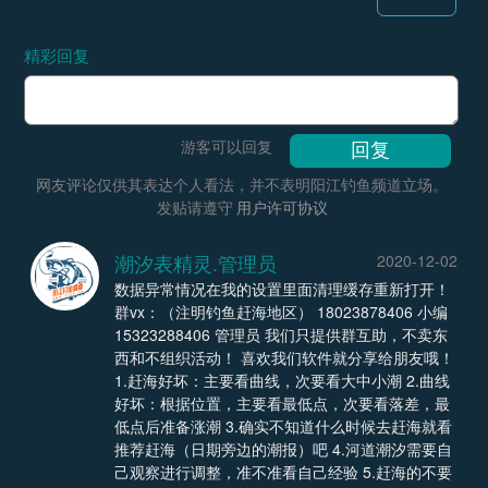
精彩回复
游客可以回复
网友评论仅供其表达个人看法，并不表明阳江钓鱼频道立场。
发贴请遵守
用户许可协议
潮汐表精灵.管理员
2020-12-02
数据异常情况在我的设置里面清理缓存重新打开！
群vx：（注明钓鱼赶海地区） 18023878406 小编
15323288406 管理员 我们只提供群互助，不卖东
西和不组织活动！ 喜欢我们软件就分享给朋友哦！
1.赶海好坏：主要看曲线，次要看大中小潮 2.曲线
好坏：根据位置，主要看最低点，次要看落差，最
低点后准备涨潮 3.确实不知道什么时候去赶海就看
推荐赶海（日期旁边的潮报）吧 4.河道潮汐需要自
己观察进行调整，准不准看自己经验 5.赶海的不要