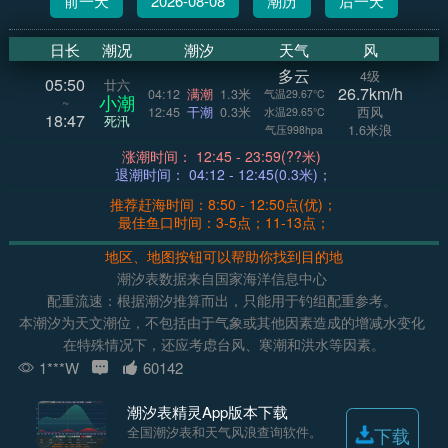
前一天
2026-08-08
潮历
后一天
日长
潮况
潮汐
天气
风
多云
4级
05:50
廿六
26.7km/h
04:12
满潮
1.3米
气温29.67°C
小潮
~
12:45
干潮
0.3米
西风
水温29.65°C
18:47
死汛
1.6米浪
气压998hpa
涨潮时间： 12:45 - 23:59(??米)
退潮时间： 04:12 - 12:45(0.3米)；
推荐赶海时间：8:50 - 12:50点(优)；
最佳鱼口时间：3-5点；11-13点；
地区、地图按钮可以帮助你找到目的地
潮汐表数据来自国家海洋信息中心
配重流速：根据潮汐推算而出，只能用于钓组配重参考。
本潮汐为天文潮位，不包括由于气象或其他因素造成的增减水变化
在特殊情况下，还应考虑台风、寒潮和洪水等因素。
1***W
60142
潮汐表精灵App版本下载
全国潮汐表和天气风浪查询软件。
下载