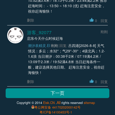
10:52满3.4米 / 18:13干0.3米 / 23:44满2.2米 推荐
赶海时间： - 13:50 ~ 18:10 (优) 赶海注意安全，
祝你赶海愉快！
删除
0
回复
游客_92077
刚刚
启东今天什么时候赶海
潮汐表精灵.EI
刚刚
回复:
吕四港[2026-8-8] 天气
情况：多云；水32°；气29°-30°；4级北风；1.2-
1.6浪 当日潮汐：00:38干2米 / 07:19满4.2米 /
13:09干2.3米 / 19:52满4.8米 当日赶海条件一
般，建议选择其他日期。 赶海注意安全，祝你赶
海愉快！
删除
0
回复
All
Copyright © 2014
Eisk.CN
.
rights reserved
sitemap
粤公网安备 44170202000142号
粤ICP备14100453号-1