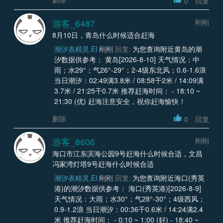
0
回复
游客_6487
刚刚
8月10日，青岛什么时候适合赶海
潮汐表精灵.EI
刚刚
回复:
为您查询附近黄岛的潮
汐数据供参考： 黄岛[2026-8-10] 天气情况：中
雨；水29°；气26°-29°；2-4级东北风；0.6-1.6浪
当日潮汐：02:49满3.8米 / 08:58干2米 / 14:09满
3.7米 / 21:25干0.7米 推荐赶海时间： - 18:10 ~
21:30 (优) 赶海注意安全，祝你赶海愉快！
删除
0
回复
游客_8606
刚刚
海口市江东滨海公园9号赶海什么时候合适，文昌
冯家湾灯塔9号赶海什么时候合适
潮汐表精灵.EI
刚刚
回复:
为您查询附近海口(秀英
港)的潮汐数据供参考： 海口(秀英港)[2026-8-9]
天气情况：大雨；水30°；气28°-30°；4级西风；
0.9-1.2浪 当日潮汐：00:36干0.6米 / 14:24满2.4
米 推荐赶海时间： - 0:10 ~ 1:00 (好) - 18:40 ~