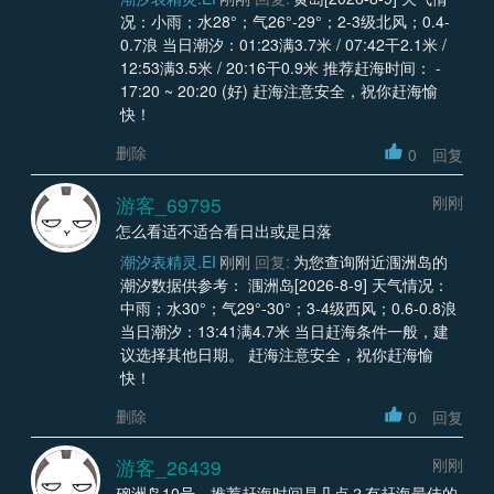
况：小雨；水28°；气26°-29°；2-3级北风；0.4-
0.7浪 当日潮汐：01:23满3.7米 / 07:42干2.1米 /
12:53满3.5米 / 20:16干0.9米 推荐赶海时间： -
17:20 ~ 20:20 (好) 赶海注意安全，祝你赶海愉
快！
删除
0
回复
游客_69795
刚刚
怎么看适不适合看日出或是日落
潮汐表精灵.EI
刚刚
回复:
为您查询附近涠洲岛的
潮汐数据供参考： 涠洲岛[2026-8-9] 天气情况：
中雨；水30°；气29°-30°；3-4级西风；0.6-0.8浪
当日潮汐：13:41满4.7米 当日赶海条件一般，建
议选择其他日期。 赶海注意安全，祝你赶海愉
快！
删除
0
回复
游客_26439
刚刚
硇洲岛10号，推荐赶海时间是几点？有赶海最佳的