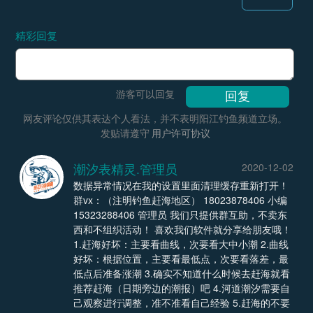
精彩回复
游客可以回复
网友评论仅供其表达个人看法，并不表明阳江钓鱼频道立场。
发贴请遵守
用户许可协议
潮汐表精灵.管理员
2020-12-02
数据异常情况在我的设置里面清理缓存重新打开！
群vx：（注明钓鱼赶海地区） 18023878406 小编
15323288406 管理员 我们只提供群互助，不卖东
西和不组织活动！ 喜欢我们软件就分享给朋友哦！
1.赶海好坏：主要看曲线，次要看大中小潮 2.曲线
好坏：根据位置，主要看最低点，次要看落差，最
低点后准备涨潮 3.确实不知道什么时候去赶海就看
推荐赶海（日期旁边的潮报）吧 4.河道潮汐需要自
己观察进行调整，准不准看自己经验 5.赶海的不要