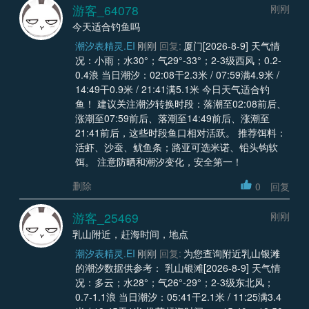
游客_64078
刚刚
今天适合钓鱼吗
潮汐表精灵.EI
刚刚
回复:
厦门[2026-8-9] 天气情
况：小雨；水30°；气29°-33°；2-3级西风；0.2-
0.4浪 当日潮汐：02:08干2.3米 / 07:59满4.9米 /
14:49干0.9米 / 21:41满5.1米 今日天气适合钓
鱼！ 建议关注潮汐转换时段：落潮至02:08前后、
涨潮至07:59前后、落潮至14:49前后、涨潮至
21:41前后，这些时段鱼口相对活跃。 推荐饵料：
活虾、沙蚕、鱿鱼条；路亚可选米诺、铅头钩软
饵。 注意防晒和潮汐变化，安全第一！
删除
0
回复
游客_25469
刚刚
乳山附近，赶海时间，地点
潮汐表精灵.EI
刚刚
回复:
为您查询附近乳山银滩
的潮汐数据供参考： 乳山银滩[2026-8-9] 天气情
况：多云；水28°；气26°-29°；2-3级东北风；
0.7-1.1浪 当日潮汐：05:41干2.1米 / 11:25满3.4