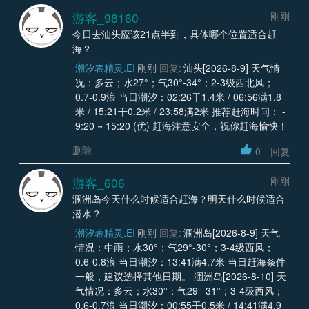
游客_98160
刚刚
今日去汕头应该21点半到，具体哪个位置适合赶
海？
潮汐表精灵.EI
刚刚
回复:
汕头[2026-8-9] 天气情
况：多云；水27°；气30°-34°；2-3级西北风；
0.7-0.9浪 当日潮汐：02:26干1.4米 / 06:56满1.8
米 / 15:21干0.2米 / 23:58满2米 推荐赶海时间： -
9:20 ~ 15:20 (优) 赶海注意安全，祝你赶海愉快！
删除
0
回复
游客_606
刚刚
涠洲岛今天什么时候适合赶海？明天什么时候适合
潜水？
潮汐表精灵.EI
刚刚
回复:
涠洲岛[2026-8-9] 天气
情况：中雨；水30°；气29°-30°；3-4级西风；
0.6-0.8浪 当日潮汐：13:41满4.7米 当日赶海条件
一般，建议选择其他日期。 涠洲岛[2026-8-10] 天
气情况：多云；水30°；气29°-31°；3-4级西风；
0.6-0.7浪 当日潮汐：00:55干0.5米 / 14:41满4.9