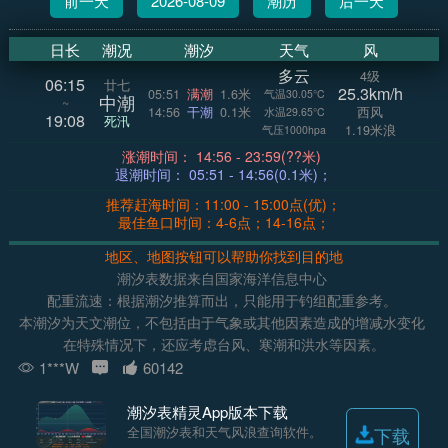
前一天
2026-08-09
潮历
后一天
日长
潮况
潮汐
天气
风
多云
4级
06:15
廿七
25.3km/h
05:51
满潮
1.6米
气温30.05°C
中潮
~
14:56
干潮
0.1米
西风
水温29.65°C
19:08
死汛
1.19米浪
气压1000hpa
涨潮时间： 14:56 - 23:59(??米)
退潮时间： 05:51 - 14:56(0.1米)；
推荐赶海时间：11:00 - 15:00点(优)；
最佳鱼口时间：4-6点；14-16点；
地区、地图按钮可以帮助你找到目的地
潮汐表数据来自国家海洋信息中心
配重流速：根据潮汐推算而出，只能用于钓组配重参考。
本潮汐为天文潮位，不包括由于气象或其他因素造成的增减水变化
在特殊情况下，还应考虑台风、寒潮和洪水等因素。
1***W
60142
潮汐表精灵App版本下载
全国潮汐表和天气风浪查询软件。
下载