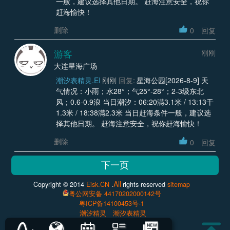
一般，建议选择其他日期。 赶海注意安全，祝你
赶海愉快！
删除
0
回复
游客
刚刚
大连星海广场
潮汐表精灵.EI
刚刚
回复:
星海公园[2026-8-9] 天
气情况：小雨；水28°；气25°-28°；2-3级东北
风；0.6-0.9浪 当日潮汐：06:20满3.1米 / 13:13干
1.3米 / 18:38满2.3米 当日赶海条件一般，建议选
择其他日期。 赶海注意安全，祝你赶海愉快！
删除
0
回复
All
Copyright © 2014
Eisk.CN
.
rights reserved
sitemap
粤公网安备 44170202000142号
粤ICP备14100453号-1
潮汐精灵
潮汐表精灵