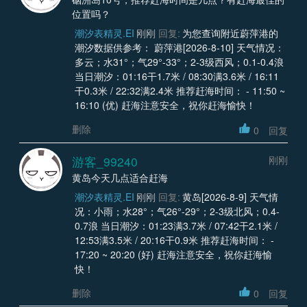
位置吗？
潮汐表精灵.EI
刚刚
回复:
为您查询附近蔚萍港的
潮汐数据供参考： 蔚萍港[2026-8-10] 天气情况：
多云；水31°；气29°-33°；2-3级西风；0.1-0.4浪
当日潮汐：01:16干1.7米 / 08:30满3.6米 / 16:11
干0.3米 / 22:32满2.4米 推荐赶海时间： - 11:50 ~
16:10 (优) 赶海注意安全，祝你赶海愉快！
删除
0
回复
游客_99240
刚刚
黄岛今天几点适合赶海
潮汐表精灵.EI
刚刚
回复:
黄岛[2026-8-9] 天气情
况：小雨；水28°；气26°-29°；2-3级北风；0.4-
0.7浪 当日潮汐：01:23满3.7米 / 07:42干2.1米 /
12:53满3.5米 / 20:16干0.9米 推荐赶海时间： -
17:20 ~ 20:20 (好) 赶海注意安全，祝你赶海愉
快！
删除
0
回复