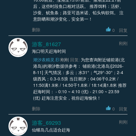
后，这些时段鱼口相对活跃。 推荐饵料：活虾、
沙蚕、鱿鱼条；路亚可选米诺、铅头钩软饵。 注
意防晒和潮汐变化，安全第一！
删除
0
回复
游客_81627
刚刚
海口明天赶海时间
潮汐表精灵.EI
刚刚
回复:
为您查询附近铺前港(北
港岛)的潮汐数据供参考： 铺前港(北港岛)[2026-
8-11] 天气情况：多云；水31°；气29°-30°；2-4
级西风；0.3-0.5浪 当日潮汐：04:06干0.2米 /
11:50满1.9米 / 14:50干1.8米 / 18:14满1.8米 推荐
赶海时间： - 0:10 ~ 4:10 (优) - 21:00 ~ 23:59
(优) 赶海注意安全，祝你赶海愉快！
删除
0
回复
游客_69293
刚刚
仙螺岛几点适合赶海