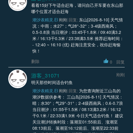
看着15好下午适合赶海，请问自己开车要在东山那
哪个位置才适合赶海
潮汐表精灵.EI
刚刚
回复:
东山[2026-8-10] 天气情
况：中雨；水27°；气28°-32°；3-4级西南风；
0.5-0.8浪 当日潮汐：03:45干1.8米 / 09:40满3.2
米 / 16:13干0.3米 / 23:38满3.5米 推荐赶海时间：
- 12:40 ~ 16:10 (优) 赶海注意安全，祝你赶海愉
快！
删除
0
回复
游客_31071
刚刚
明天那些时间适合钓鱼
潮汐表精灵.EI
刚刚
回复:
为您查询附近三山岛的
潮汐数据供参考： 三山岛[2026-8-11] 天气情况：
晴；水30°；气29°-31°；2-4级西南风；0.6-0.7浪
当日潮汐：01:55干1.5米 / 08:13满3.2米 / 16:12
干0.1米 / 22:33满1.9米 今日天气适合钓鱼！ 建议
关注潮汐转换时段：落潮至01:55前后、涨潮至
08:13前后、落潮至16:12前后、涨潮至22:33前