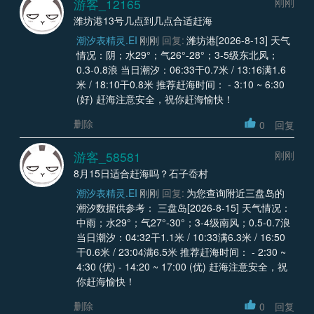
游客_12165
刚刚
潍坊港13号几点到几点合适赶海
潮汐表精灵.EI
刚刚
回复:
潍坊港[2026-8-13] 天气
情况：阴；水29°；气26°-28°；3-5级东北风；
0.3-0.8浪 当日潮汐：06:33干0.7米 / 13:16满1.6
米 / 18:10干0.8米 推荐赶海时间： - 3:10 ~ 6:30
(好) 赶海注意安全，祝你赶海愉快！
删除
0
回复
游客_58581
刚刚
8月15日适合赶海吗？石子岙村
潮汐表精灵.EI
刚刚
回复:
为您查询附近三盘岛的
潮汐数据供参考： 三盘岛[2026-8-15] 天气情况：
中雨；水29°；气27°-30°；3-4级南风；0.5-0.7浪
当日潮汐：04:32干1.1米 / 10:33满6.3米 / 16:50
干0.6米 / 23:04满6.5米 推荐赶海时间： - 2:30 ~
4:30 (优) - 14:20 ~ 17:00 (优) 赶海注意安全，祝
你赶海愉快！
删除
0
回复