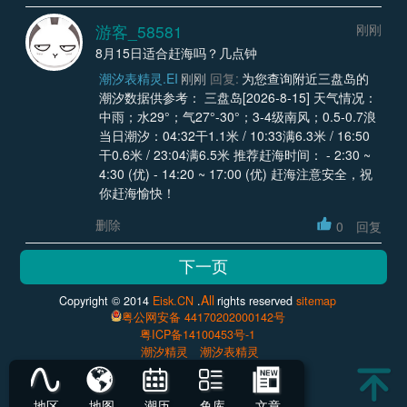
游客_58581
刚刚
8月15日适合赶海吗？几点钟
潮汐表精灵.EI
刚刚
回复:
为您查询附近三盘岛的
潮汐数据供参考： 三盘岛[2026-8-15] 天气情况：
中雨；水29°；气27°-30°；3-4级南风；0.5-0.7浪
当日潮汐：04:32干1.1米 / 10:33满6.3米 / 16:50
干0.6米 / 23:04满6.5米 推荐赶海时间： - 2:30 ~
4:30 (优) - 14:20 ~ 17:00 (优) 赶海注意安全，祝
你赶海愉快！
删除
0
回复
All
Copyright © 2014
Eisk.CN
.
rights reserved
sitemap
粤公网安备 44170202000142号
粤ICP备14100453号-1
潮汐精灵
潮汐表精灵
地区
地图
潮历
鱼库
文章