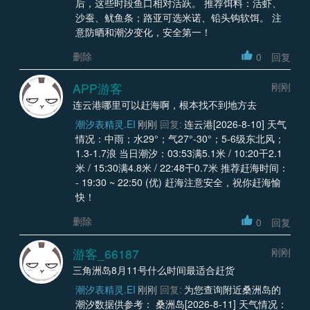
后，这些时段鱼口相对活跃。 推荐饵料：活虾、
沙蚕、鱿鱼条；路亚可选米诺、铅头钩软饵。 注
意防晒和潮汐变化，安全第一！
删除
0
回复
APP游客
刚刚
连云港哪里可以赶海啊，根本找不到地方去
潮汐表精灵.EI
刚刚
回复:
连云港[2026-8-10] 天气
情况：中雨；水29°；气27°-30°；5-6级东北风；
1.3-1.7浪 当日潮汐：03:53满5.1米 / 10:20干2.1
米 / 15:30满4.8米 / 22:48干0.7米 推荐赶海时间：
- 19:30 ~ 22:50 (优) 赶海注意安全，祝你赶海愉
快！
删除
0
回复
游客_66187
刚刚
三角洲岛8月11号什么时间最适合赶货
潮汐表精灵.EI
刚刚
回复:
为您查询附近桑洲岛的
潮汐数据供参考： 桑洲岛[2026-8-11] 天气情况：