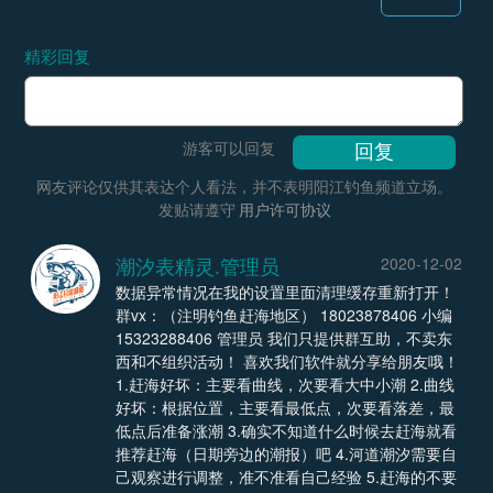
精彩回复
游客可以回复
网友评论仅供其表达个人看法，并不表明阳江钓鱼频道立场。
发贴请遵守
用户许可协议
潮汐表精灵.管理员
2020-12-02
数据异常情况在我的设置里面清理缓存重新打开！
群vx：（注明钓鱼赶海地区） 18023878406 小编
15323288406 管理员 我们只提供群互助，不卖东
西和不组织活动！ 喜欢我们软件就分享给朋友哦！
1.赶海好坏：主要看曲线，次要看大中小潮 2.曲线
好坏：根据位置，主要看最低点，次要看落差，最
低点后准备涨潮 3.确实不知道什么时候去赶海就看
推荐赶海（日期旁边的潮报）吧 4.河道潮汐需要自
己观察进行调整，准不准看自己经验 5.赶海的不要