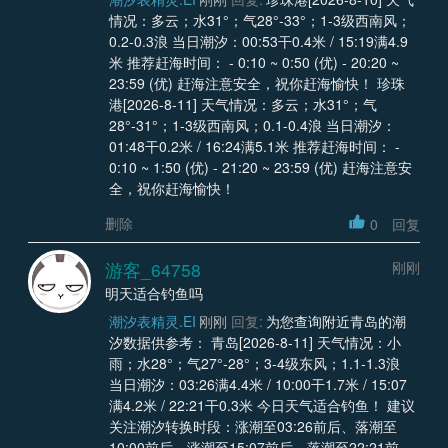
情况：多云；水31°；气28°-33°；1-3级西南风；
0.2-0.3浪 当日潮汐：00:53干0.4米 / 15:19满4.9
米 推荐赶海时间： - 0:10 ~ 0:50 (优) - 20:20 ~
23:59 (优) 赶海注意安全，祝你赶海愉快！ 珍珠
港[2026-8-11] 天气情况：多云；水31°；气
28°-31°；1-3级西南风；0.1-0.4浪 当日潮汐：
01:48干0.2米 / 16:24满5.1米 推荐赶海时间： -
0:10 ~ 1:50 (优) - 21:20 ~ 23:59 (优) 赶海注意安
全，祝你赶海愉快！
删除
0
回复
游客_64758
刚刚
明天适合钓鱼吗
潮汐表精灵.EI
刚刚
回复:
为您查询附近青岛的潮
汐数据供参考： 青岛[2026-8-11] 天气情况：小
雨；水28°；气27°-28°；3-4级东风；1.1-1.3浪
当日潮汐：03:26满4.4米 / 10:00干1.7米 / 15:07
满4.2米 / 22:21干0.3米 今日天气适合钓鱼！ 建议
关注潮汐转换时段：涨潮至03:26前后、落潮至
10:00前后、涨潮至15:07前后、落潮至22:21前