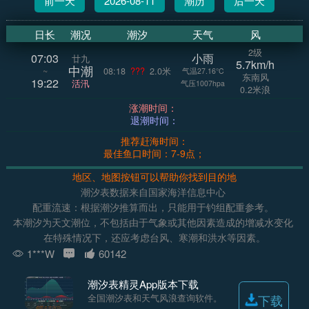
前一天
2026-08-11
潮历
后一天
日长
潮况
潮汐
天气
风
2级
07:03
小雨
廿九
5.7km/h
中潮
~
08:18
???
2.0米
气温27.16°C
东南风
19:22
活汛
气压1007hpa
0.2米浪
涨潮时间：
退潮时间：
推荐赶海时间：
最佳鱼口时间：7-9点；
地区、地图按钮可以帮助你找到目的地
潮汐表数据来自国家海洋信息中心
配重流速：根据潮汐推算而出，只能用于钓组配重参考。
本潮汐为天文潮位，不包括由于气象或其他因素造成的增减水变化
在特殊情况下，还应考虑台风、寒潮和洪水等因素。
1***W
60142
潮汐表精灵App版本下载
全国潮汐表和天气风浪查询软件。
下载