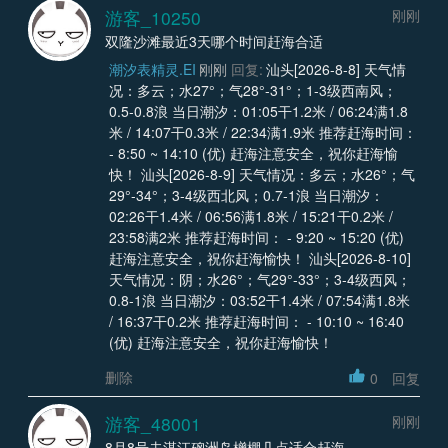
游客_10250
刚刚
双隆沙滩最近3天哪个时间赶海合适
潮汐表精灵.EI
刚刚
回复:
汕头[2026-8-8] 天气情
况：多云；水27°；气28°-31°；1-3级西南风；
0.5-0.8浪 当日潮汐：01:05干1.2米 / 06:24满1.8
米 / 14:07干0.3米 / 22:34满1.9米 推荐赶海时间：
- 8:50 ~ 14:10 (优) 赶海注意安全，祝你赶海愉
快！ 汕头[2026-8-9] 天气情况：多云；水26°；气
29°-34°；3-4级西北风；0.7-1浪 当日潮汐：
02:26干1.4米 / 06:56满1.8米 / 15:21干0.2米 /
23:58满2米 推荐赶海时间： - 9:20 ~ 15:20 (优)
赶海注意安全，祝你赶海愉快！ 汕头[2026-8-10]
天气情况：阴；水26°；气29°-33°；3-4级西风；
0.8-1浪 当日潮汐：03:52干1.4米 / 07:54满1.8米
/ 16:37干0.2米 推荐赶海时间： - 10:10 ~ 16:40
(优) 赶海注意安全，祝你赶海愉快！
删除
0
回复
游客_48001
刚刚
8月8号去湛江硇洲岛橧棚几点适合赶海