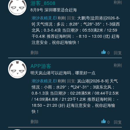
游客_8508
刚刚
8月9号 深圳哪里适合赶海
潮汐表精灵.EI
刚刚
回复:
大鹏湾(盐田港)[2026-8-
9] 天气情况：多云；水28°；气28°-35°；1-3级西
北风；0.3-0.4浪 当日潮汐：05:53满2米 / 12:59
干0.4米 推荐赶海时间： - 8:10 ~ 13:00 (优) 赶海
注意安全，祝你赶海愉快！
删除
0
回复
APP游客
刚刚
明天岚山港可以赶海吗，哪里好一点
潮汐表精灵.EI
刚刚
回复:
岚山港[2026-8-9] 天气
情况：小雨；水29°；气24°-31°；3级东北风；
0.8-1.3浪 当日潮汐：02:28满5米 / 08:44干2.5米
/ 14:09满4.8米 / 21:23干1.2米 推荐赶海时间： -
18:50 ~ 21:20 (好) 赶海注意安全，祝你赶海愉
快！
删除
0
回复