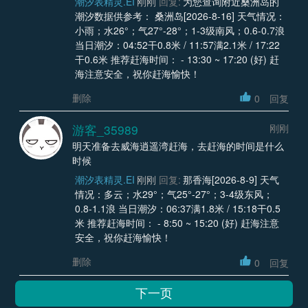
潮汐表精灵.EI
刚刚
回复:
为您查询附近桑洲岛的
潮汐数据供参考： 桑洲岛[2026-8-16] 天气情况：
小雨；水26°；气27°-28°；1-3级南风；0.6-0.7浪
当日潮汐：04:52干0.8米 / 11:57满2.1米 / 17:22
干0.6米 推荐赶海时间： - 13:30 ~ 17:20 (好) 赶
海注意安全，祝你赶海愉快！
删除
0
回复
游客_35989
刚刚
明天准备去威海逍遥湾赶海，去赶海的时间是什么
时候
潮汐表精灵.EI
刚刚
回复:
那香海[2026-8-9] 天气
情况：多云；水29°；气25°-27°；3-4级东风；
0.8-1.1浪 当日潮汐：06:37满1.8米 / 15:18干0.5
米 推荐赶海时间： - 8:50 ~ 15:20 (好) 赶海注意
安全，祝你赶海愉快！
删除
0
回复