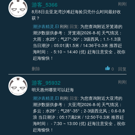
游客_5366
刚刚
8月8日去亚龙湾沙滩赶海捡贝壳什么时间最好收
获？
潮汐表精灵.EI
刚刚
回复:
为您查询附近牙笼港的
潮汐数据供参考： 牙笼港[2026-8-8] 天气情况：
大雨；水25°；气27°-30°；3级西风；1.1-1.3浪
当日潮汐：05:01满1.5米 / 14:36干0.3米 推荐赶
海时间： - 5:10 ~ 14:40 (优) 赶海注意安全，祝你
赶海愉快！
删除
0
回复
游客_95932
刚刚
明天惠州哪里可以赶海
潮汐表精灵.EI
刚刚
回复:
为您查询附近大亚湾的
潮汐数据供参考： 大亚湾[2026-8-9] 天气情况：
多云；水29°；气28°-35°；2-3级西北风；0.6-0.8
浪 当日潮汐：05:17满2米 / 12:50干0.3米 推荐赶
海时间： - 7:30 ~ 13:00 (优) 赶海注意安全，祝你
赶海愉快！