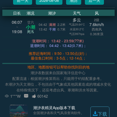
前一天
2026-08-08
潮历
后一天
日长
潮况
潮汐
天气
风
多云
2级
06:07
廿六
7.6km/h
04:42
满潮
2.2米
气温29.64°C
小潮
~
13:42
干潮
0.7米
西南风
水温30.2°C
19:08
死汛
0.36米浪
气压997hpa
涨潮时间： 13:42 - 23:59(??米)
退潮时间： 04:42 - 13:42(0.7米)；
推荐赶海时间：9:50 - 13:50点(好)；
最佳鱼口时间：3-5点；12-14点；
地区、地图按钮可以帮助你找到目的地
潮汐表数据来自国家海洋信息中心
配重流速：根据潮汐推算而出，只能用于钓组配重参考。
本潮汐为天文潮位，不包括由于气象或其他因素造成的增减水变化
在特殊情况下，还应考虑台风、寒潮和洪水等因素。
1***W
60142
潮汐表精灵App版本下载
全国潮汐表和天气风浪查询软件。
下载