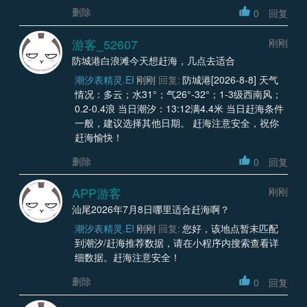
删除
0
回复
游客_52607
刚刚
防城港白浪滩今天想赶海，几点去适合
潮汐表精灵.EI
刚刚
回复:
防城港[2026-8-8] 天气
情况：多云；水31°；气26°-32°；1-3级西南风；
0.2-0.4浪 当日潮汐：13:12满4.4米 当日赶海条件
一般，建议选择其他日期。 赶海注意安全，祝你
赶海愉快！
删除
0
回复
APP游客
刚刚
汕尾2026年7月8日哪里适合赶海啊？
潮汐表精灵.EI
刚刚
回复:
您好，该地点暂未匹配
到潮汐/赶海推荐数据，请在小程序内搜索查看详
细数据。赶海注意安全！
删除
0
回复