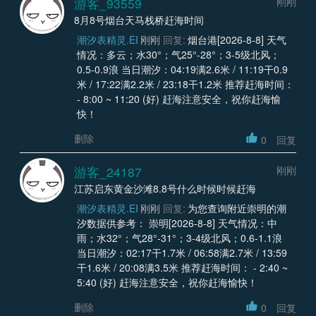
游客_93559
刚刚
8月8号烟台天马栈桥赶海时间
潮汐表精灵.EI
刚刚
回复:
烟台港[2026-8-8] 天气
情况：多云；水30°；气25°-28°；3-5级北风；
0.5-0.9浪 当日潮汐：04:19满2.6米 / 11:19干0.9
米 / 17:22满2.2米 / 23:18干1.2米 推荐赶海时间：
- 8:00 ~ 11:20 (好) 赶海注意安全，祝你赶海愉
快！
删除
0
回复
游客_24187
刚刚
江苏启东黄金沙滩8.8号什么时候时候赶海
潮汐表精灵.EI
刚刚
回复:
为您查询附近崇明的潮
汐数据供参考： 崇明[2026-8-8] 天气情况：中
雨；水32°；气28°-31°；3-4级北风；0.6-1.1浪
当日潮汐：02:17干1.7米 / 06:58满2.7米 / 13:59
干1.6米 / 20:08满3.5米 推荐赶海时间： - 2:40 ~
5:40 (好) 赶海注意安全，祝你赶海愉快！
删除
0
回复