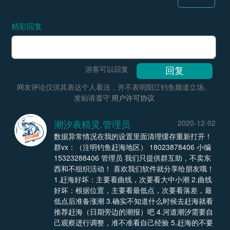
精彩回复
游客可以回复
网友评论仅供其表达个人看法，并不表明阳江钓鱼频道立场。
发贴请遵守
用户许可协议
潮汐表精灵.管理员
2020-12-02
数据异常情况在我的设置里面清理缓存重新打开！
群vx：（注明钓鱼赶海地区） 18023878406 小编
15323288406 管理员 我们只提供群互助，不卖东
西和不组织活动！ 喜欢我们软件就分享给朋友哦！
1.赶海好坏：主要看曲线，次要看大中小潮 2.曲线
好坏：根据位置，主要看最低点，次要看落差，最
低点后准备涨潮 3.确实不知道什么时候去赶海就看
推荐赶海（日期旁边的潮报）吧 4.河道潮汐需要自
己观察进行调整，准不准看自己经验 5.赶海的不要