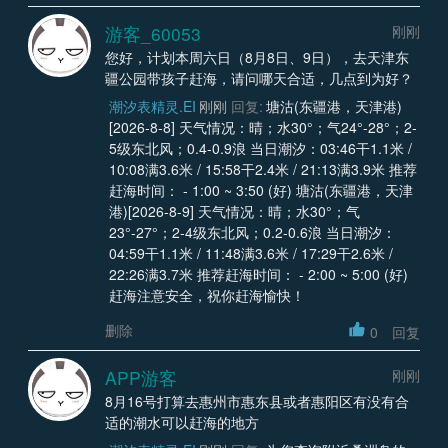
游客_60053
刚刚
您好，计划本周六日（8月8日、9日），去天津东
疆公园带孩子赶海，请问哪天合适，几点到为好？
潮汐表精灵.EI
刚刚
回复:
塘沽(东疆港，天津港)
[2026-8-8] 天气情况：晴；水30°；气24°-28°；2-
5级东北风；0.4-0.9浪 当日潮汐：03:46干1.1米 /
10:08满3.6米 / 15:58干2.4米 / 21:13满3.9米 推荐
赶海时间： - 1:00 ~ 3:50 (好) 塘沽(东疆港，天津
港)[2026-8-9] 天气情况：晴；水30°；气
23°-27°；2-4级东北风；0.2-0.6浪 当日潮汐：
04:59干1.1米 / 11:48满3.6米 / 17:29干2.6米 /
22:26满3.7米 推荐赶海时间： - 2:00 ~ 5:00 (好)
赶海注意安全，祝你赶海愉快！
删除
0
回复
APP游客
刚刚
8月16号打算去惠州市惠东县或者惠阳区有没有合
适的潮水可以赶海的地方