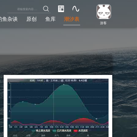
钓鱼杂谈
原创
鱼库
潮汐表
游客