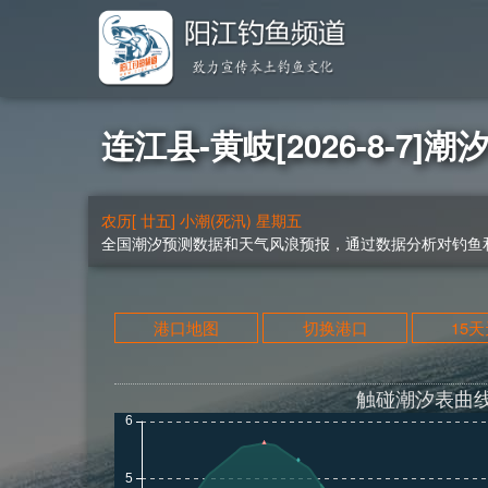
连江县-黄岐[2026-8-7]潮
农历[ 廿五] 小潮(死汛) 星期五
全国潮汐预测数据和天气风浪预报，通过数据分析对钓鱼和
港口地图
切换港口
15
触碰潮汐表曲