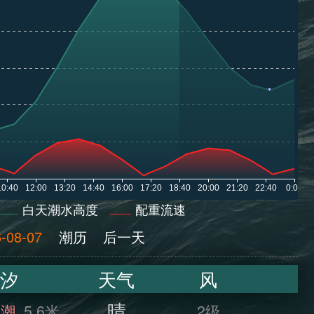
白天潮水高度
配重流速
-08-07
潮历
后一天
汐
天气
风
晴
满潮
5.6米
2级