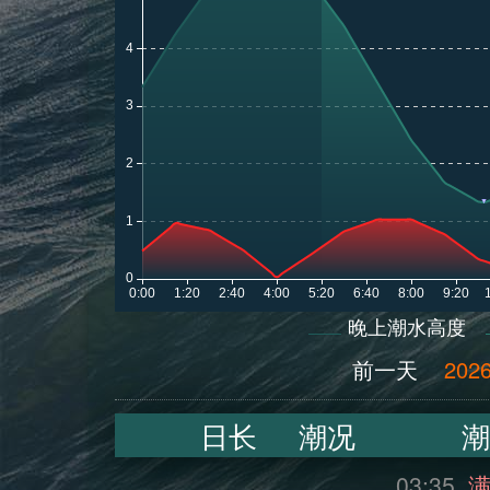
晚上潮水高度
前一天
2026
日长
潮况
潮
03:35