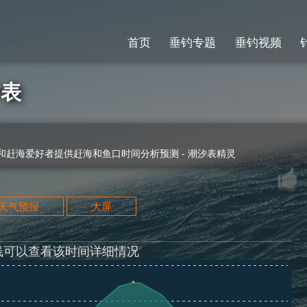
首页
垂钓专题
垂钓视频
汐表
赶海爱好者提供赶海和鱼口时间分析预测 - 潮汐表精灵
天天气预报
大屏
线可以查看该时间详细情况