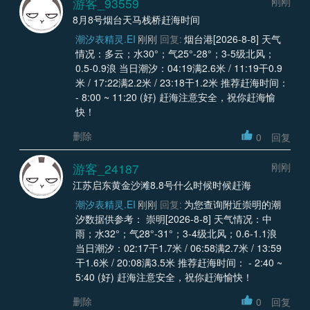
游客_93559
刚刚
8月8号烟台天马栈桥赶海时间
潮汐表精灵.EI
刚刚
回复:
烟台港[2026-8-8] 天气
情况：多云；水30°；气25°-28°；3-5级北风；
0.5-0.9浪 当日潮汐：04:19满2.6米 / 11:19干0.9
米 / 17:22满2.2米 / 23:18干1.2米 推荐赶海时间：
- 8:00 ~ 11:20 (好) 赶海注意安全，祝你赶海愉
快！
删除
0
回复
游客_24187
刚刚
江苏启东黄金沙滩8.8号什么时候时候赶海
潮汐表精灵.EI
刚刚
回复:
为您查询附近崇明的潮
汐数据供参考： 崇明[2026-8-8] 天气情况：中
雨；水32°；气28°-31°；3-4级北风；0.6-1.1浪
当日潮汐：02:17干1.7米 / 06:58满2.7米 / 13:59
干1.6米 / 20:08满3.5米 推荐赶海时间： - 2:40 ~
5:40 (好) 赶海注意安全，祝你赶海愉快！
删除
0
回复