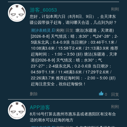
游客_60053
刚刚
您好，计划本周六日（8月8日、9日），去天津东
疆公园带孩子赶海，请问哪天合适，几点到为好？
潮汐表精灵.EI
刚刚
回复:
塘沽(东疆港，天津港)
[2026-8-8] 天气情况：晴；水30°；气24°-28°；2-
5级东北风；0.4-0.9浪 当日潮汐：03:46干1.1米 /
10:08满3.6米 / 15:58干2.4米 / 21:13满3.9米 推荐
赶海时间： - 1:00 ~ 3:50 (好) 塘沽(东疆港，天津
港)[2026-8-9] 天气情况：晴；水30°；气
23°-27°；2-4级东北风；0.2-0.6浪 当日潮汐：
04:59干1.1米 / 11:48满3.6米 / 17:29干2.6米 /
22:26满3.7米 推荐赶海时间： - 2:00 ~ 5:00 (好)
赶海注意安全，祝你赶海愉快！
删除
0
回复
APP游客
刚刚
8月16号打算去惠州市惠东县或者惠阳区有没有合
适的潮水可以赶海的地方