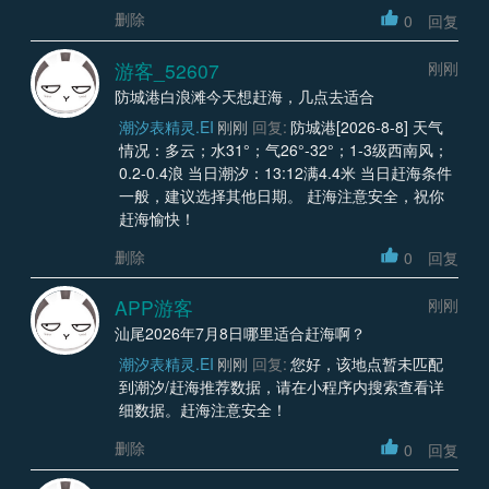
删除
0
回复
游客_52607
刚刚
防城港白浪滩今天想赶海，几点去适合
潮汐表精灵.EI
刚刚
回复:
防城港[2026-8-8] 天气
情况：多云；水31°；气26°-32°；1-3级西南风；
0.2-0.4浪 当日潮汐：13:12满4.4米 当日赶海条件
一般，建议选择其他日期。 赶海注意安全，祝你
赶海愉快！
删除
0
回复
APP游客
刚刚
汕尾2026年7月8日哪里适合赶海啊？
潮汐表精灵.EI
刚刚
回复:
您好，该地点暂未匹配
到潮汐/赶海推荐数据，请在小程序内搜索查看详
细数据。赶海注意安全！
删除
0
回复