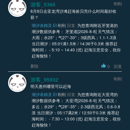
游客_5366
刚刚
8月8日去亚龙湾沙滩赶海捡贝壳什么时间最好收
获？
潮汐表精灵.EI
刚刚
回复:
为您查询附近牙笼港的
潮汐数据供参考： 牙笼港[2026-8-8] 天气情况：
大雨；水25°；气27°-30°；3级西风；1.1-1.3浪
当日潮汐：05:01满1.5米 / 14:36干0.3米 推荐赶
海时间： - 5:10 ~ 14:40 (优) 赶海注意安全，祝你
赶海愉快！
删除
0
回复
游客_95932
刚刚
明天惠州哪里可以赶海
潮汐表精灵.EI
刚刚
回复:
为您查询附近大亚湾的
潮汐数据供参考： 大亚湾[2026-8-9] 天气情况：
多云；水29°；气28°-35°；2-3级西北风；0.6-0.8
浪 当日潮汐：05:17满2米 / 12:50干0.3米 推荐赶
海时间： - 7:30 ~ 13:00 (优) 赶海注意安全，祝你
赶海愉快！