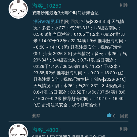
游客_10250
刚刚
双隆沙滩最近3天哪个时间赶海合适
潮汐表精灵.EI
刚刚
回复:
汕头[2026-8-8] 天气情
况：多云；水27°；气28°-31°；1-3级西南风；
0.5-0.8浪 当日潮汐：01:05干1.2米 / 06:24满1.8
米 / 14:07干0.3米 / 22:34满1.9米 推荐赶海时间：
- 8:50 ~ 14:10 (优) 赶海注意安全，祝你赶海愉
快！ 汕头[2026-8-9] 天气情况：多云；水26°；气
29°-34°；3-4级西北风；0.7-1浪 当日潮汐：
02:26干1.4米 / 06:56满1.8米 / 15:21干0.2米 /
23:58满2米 推荐赶海时间： - 9:20 ~ 15:20 (优)
赶海注意安全，祝你赶海愉快！ 汕头[2026-8-10]
天气情况：阴；水26°；气29°-33°；3-4级西风；
0.8-1浪 当日潮汐：03:52干1.4米 / 07:54满1.8米
/ 16:37干0.2米 推荐赶海时间： - 10:10 ~ 16:40
(优) 赶海注意安全，祝你赶海愉快！
删除
0
回复
游客_48001
刚刚
8月8号去湛江硇洲岛橧棚几点适合赶海