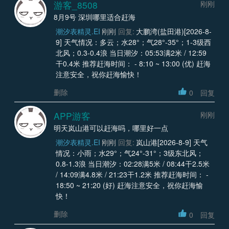
游客_8508
刚刚
8月9号 深圳哪里适合赶海
潮汐表精灵.EI
刚刚
回复:
大鹏湾(盐田港)[2026-8-
9] 天气情况：多云；水28°；气28°-35°；1-3级西
北风；0.3-0.4浪 当日潮汐：05:53满2米 / 12:59
干0.4米 推荐赶海时间： - 8:10 ~ 13:00 (优) 赶海
注意安全，祝你赶海愉快！
删除
0
回复
APP游客
刚刚
明天岚山港可以赶海吗，哪里好一点
潮汐表精灵.EI
刚刚
回复:
岚山港[2026-8-9] 天气
情况：小雨；水29°；气24°-31°；3级东北风；
0.8-1.3浪 当日潮汐：02:28满5米 / 08:44干2.5米
/ 14:09满4.8米 / 21:23干1.2米 推荐赶海时间： -
18:50 ~ 21:20 (好) 赶海注意安全，祝你赶海愉
快！
删除
0
回复