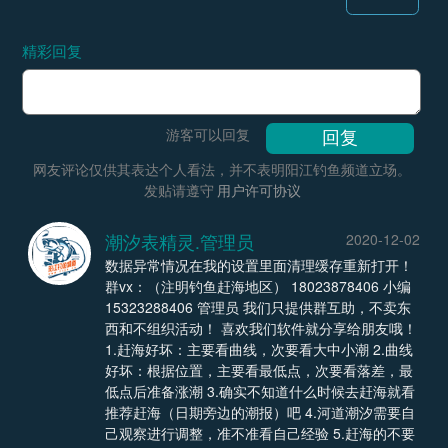
精彩回复
游客可以回复
网友评论仅供其表达个人看法，并不表明阳江钓鱼频道立场。
发贴请遵守
用户许可协议
潮汐表精灵.管理员
2020-12-02
数据异常情况在我的设置里面清理缓存重新打开！
群vx：（注明钓鱼赶海地区） 18023878406 小编
15323288406 管理员 我们只提供群互助，不卖东
西和不组织活动！ 喜欢我们软件就分享给朋友哦！
1.赶海好坏：主要看曲线，次要看大中小潮 2.曲线
好坏：根据位置，主要看最低点，次要看落差，最
低点后准备涨潮 3.确实不知道什么时候去赶海就看
推荐赶海（日期旁边的潮报）吧 4.河道潮汐需要自
己观察进行调整，准不准看自己经验 5.赶海的不要