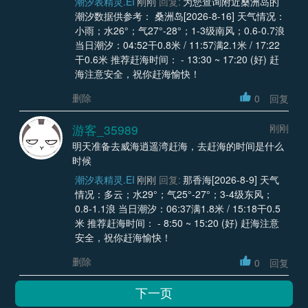
潮汐表精灵.EI
刚刚
回复:
为您查询附近桑洲岛的
潮汐数据供参考： 桑洲岛[2026-8-16] 天气情况：
小雨；水26°；气27°-28°；1-3级南风；0.6-0.7浪
当日潮汐：04:52干0.8米 / 11:57满2.1米 / 17:22
干0.6米 推荐赶海时间： - 13:30 ~ 17:20 (好) 赶
海注意安全，祝你赶海愉快！
删除
0
回复
游客_35989
刚刚
明天准备去威海逍遥湾赶海，去赶海的时间是什么
时候
潮汐表精灵.EI
刚刚
回复:
那香海[2026-8-9] 天气
情况：多云；水29°；气25°-27°；3-4级东风；
0.8-1.1浪 当日潮汐：06:37满1.8米 / 15:18干0.5
米 推荐赶海时间： - 8:50 ~ 15:20 (好) 赶海注意
安全，祝你赶海愉快！
删除
0
回复