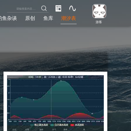
钓鱼杂谈
原创
鱼库
潮汐表
游客