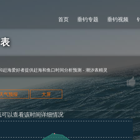
首页
垂钓专题
垂钓视频
汐表
赶海爱好者提供赶海和鱼口时间分析预测 - 潮汐表精灵
天天气预报
大屏
线可以查看该时间详细情况