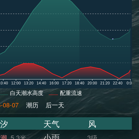
白天潮水高度
配重流速
-08-07
潮历
后一天
汐
天气
风
小雨
满潮
5.3米
3级