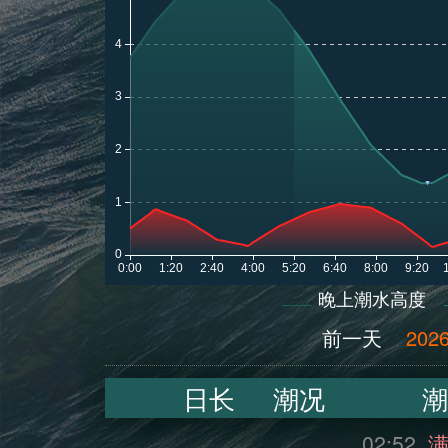
晚上潮水高度
前一天
2026
日长
潮况
潮
02:52